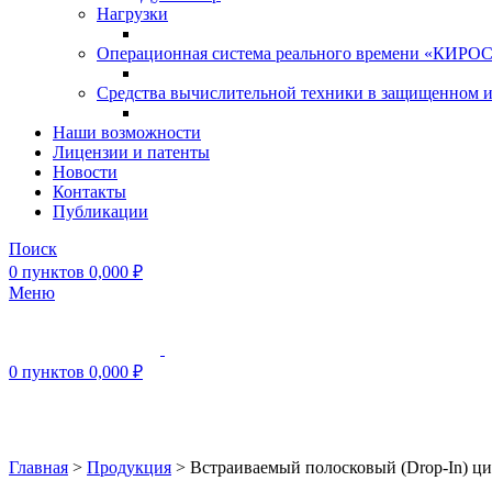
Нагрузки
Операционная система реального времени «КИРОС»
Средства вычислительной техники в защищенном 
Наши возможности
Лицензии и патенты
Новости
Контакты
Публикации
Поиск
0
пунктов
0,000
₽
Меню
0
пунктов
0,000
₽
Нажмите, чтобы увеличить
Главная
>
Продукция
>
Встраиваемый полосковый (Drop-In) ц