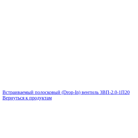
Встраиваемый полосковый (Drop-In) вентиль 3ВП-2.0-1П20
Вернуться к продуктам