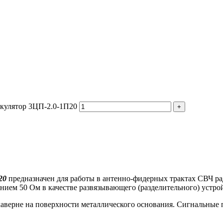
ркулятор 3ЦП-2.0-1П20
20
предназначен для работы в антенно-фидерных трактах СВЧ р
ием 50 Ом в качестве развязывающего (разделительного) устрой
аверне на поверхности металлического основания. Сигнальные 