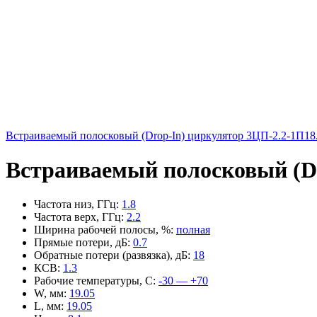
Встраиваемый полосковый (Drop-In) циркулятор 3ЦП-2.2-1П18
Встраиваемый полосковый (Dr
Частота низ, ГГц
:
1.8
Частота верх, ГГц
:
2.2
Ширина рабочей полосы, %
:
полная
Прямые потери, дБ
:
0.7
Обратные потери (развязка), дБ
:
18
КСВ
:
1.3
Рабочие температуры, С
:
-30 — +70
W, мм
:
19.05
L, мм
:
19.05