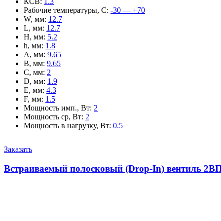
КСВ
:
1.3
Рабочие температуры, С
:
-30 — +70
W, мм
:
12.7
L, мм
:
12.7
H, мм
:
5.2
h, мм
:
1.8
A, мм
:
9.65
B, мм
:
9.65
C, мм
:
2
D, мм
:
1.9
E, мм
:
4.3
F, мм
:
1.5
Мощность имп., Вт
:
2
Мощность ср, Вт
:
2
Мощность в нагрузку, Вт
:
0.5
Заказать
Встраиваемый полосковый (Drop-In) вентиль 2ВП