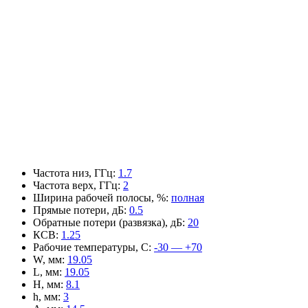
Частота низ, ГГц
:
1.7
Частота верх, ГГц
:
2
Ширина рабочей полосы, %
:
полная
Прямые потери, дБ
:
0.5
Обратные потери (развязка), дБ
:
20
КСВ
:
1.25
Рабочие температуры, С
:
-30 — +70
W, мм
:
19.05
L, мм
:
19.05
H, мм
:
8.1
h, мм
:
3