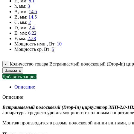
H, мм
:
8.1
h, мм
:
3
A, мм
:
14.5
B, мм
:
14.5
C, мм
:
2
D, мм
:
2.4
E, мм
:
6.22
F, мм
:
2.28
Мощность имп., Вт
:
10
Мощность ср, Вт
:
5
Количество товара Встраиваемый полосковый (Drop-In) ци
Заказать
Добавить запрос
Описание
Описание
Встраиваемый полосковый (Drop-In) циркулятор 3ЦП-2.0-1П
аппаратуры среднего уровня мощности с волновым сопротивлен
Монтаж производится в разрыв полосковой линии винтами, в к