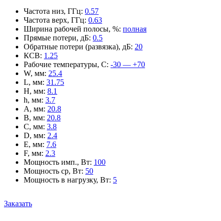
Частота низ, ГГц
:
0.57
Частота верх, ГГц
:
0.63
Ширина рабочей полосы, %
:
полная
Прямые потери, дБ
:
0.5
Обратные потери (развязка), дБ
:
20
КСВ
:
1.25
Рабочие температуры, С
:
-30 — +70
W, мм
:
25.4
L, мм
:
31.75
H, мм
:
8.1
h, мм
:
3.7
A, мм
:
20.8
B, мм
:
20.8
C, мм
:
3.8
D, мм
:
2.4
E, мм
:
7.6
F, мм
:
2.3
Мощность имп., Вт
:
100
Мощность ср, Вт
:
50
Мощность в нагрузку, Вт
:
5
Заказать