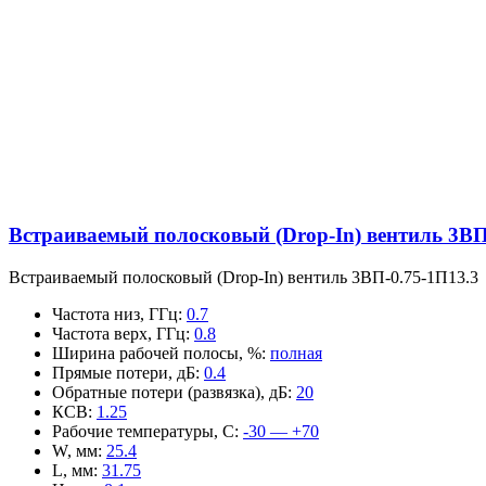
Встраиваемый полосковый (Drop-In) вентиль 3ВП
Встраиваемый полосковый (Drop-In) вентиль 3ВП-0.75-1П13.3
Частота низ, ГГц
:
0.7
Частота верх, ГГц
:
0.8
Ширина рабочей полосы, %
:
полная
Прямые потери, дБ
:
0.4
Обратные потери (развязка), дБ
:
20
КСВ
:
1.25
Рабочие температуры, С
:
-30 — +70
W, мм
:
25.4
L, мм
:
31.75