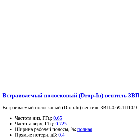
Встраиваемый полосковый (Drop-In) вентиль 3ВП
Встраиваемый полосковый (Drop-In) вентиль 3ВП-0.69-1П10.9
Частота низ, ГГц
:
0.65
Частота верх, ГГц
:
0.725
Ширина рабочей полосы, %
:
полная
Прямые потери, дБ
:
0.4