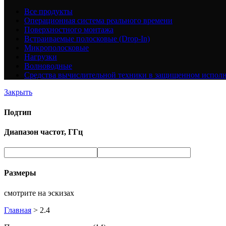
Все
продукты
Операционная система реального времени
Поверхностного монтажа
Встраиваемые полосковые (Drop-In)
Микрополосковые
Нагрузки
Волноводные
Средства вычислительной техники в защищенном испол
Закрыть
Подтип
Диапазон частот, ГГц
Размеры
смотрите на эскизах
Главная
>
2.4