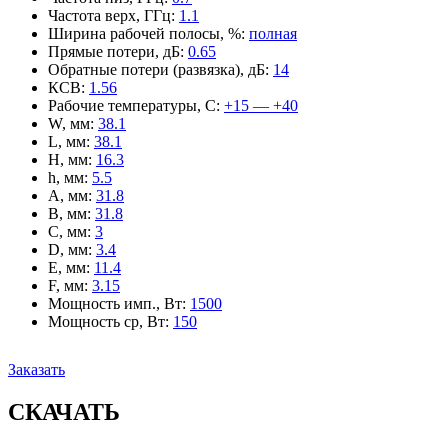
Частота верх, ГГц
:
1.1
Ширина рабочей полосы, %
:
полная
Прямые потери, дБ
:
0.65
Обратные потери (развязка), дБ
:
14
КСВ
:
1.56
Рабочие температуры, С
:
+15 — +40
W, мм
:
38.1
L, мм
:
38.1
H, мм
:
16.3
h, мм
:
5.5
A, мм
:
31.8
B, мм
:
31.8
C, мм
:
3
D, мм
:
3.4
E, мм
:
11.4
F, мм
:
3.15
Мощность имп., Вт
:
1500
Мощность ср, Вт
:
150
Заказать
СКАЧАТЬ