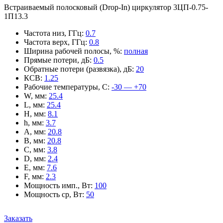
Встраиваемый полосковый (Drop-In) циркулятор 3ЦП-0.75-
1П13.3
Частота низ, ГГц
:
0.7
Частота верх, ГГц
:
0.8
Ширина рабочей полосы, %
:
полная
Прямые потери, дБ
:
0.5
Обратные потери (развязка), дБ
:
20
КСВ
:
1.25
Рабочие температуры, С
:
-30 — +70
W, мм
:
25.4
L, мм
:
25.4
H, мм
:
8.1
h, мм
:
3.7
A, мм
:
20.8
B, мм
:
20.8
C, мм
:
3.8
D, мм
:
2.4
E, мм
:
7.6
F, мм
:
2.3
Мощность имп., Вт
:
100
Мощность ср, Вт
:
50
Заказать