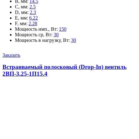
B, мм
:
14.5
C, мм
:
2.5
D, мм
:
2.3
E, мм
:
6.22
F, мм
:
2.28
Мощность имп., Вт
:
150
Мощность ср, Вт
:
30
Мощность в нагрузку, Вт
:
30
Заказать
Встраиваемый полосковый (Drop-In) вентиль
2ВП-3.25-1П15.4