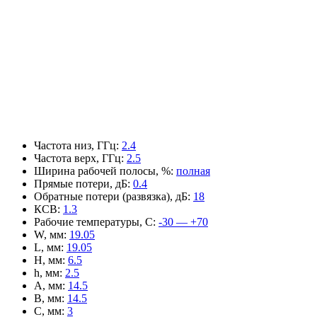
Частота низ, ГГц
:
2.4
Частота верх, ГГц
:
2.5
Ширина рабочей полосы, %
:
полная
Прямые потери, дБ
:
0.4
Обратные потери (развязка), дБ
:
18
КСВ
:
1.3
Рабочие температуры, С
:
-30 — +70
W, мм
:
19.05
L, мм
:
19.05
H, мм
:
6.5
h, мм
:
2.5
A, мм
:
14.5
B, мм
:
14.5
C, мм
:
3