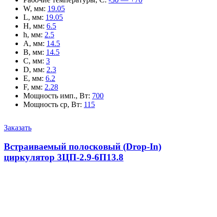
W, мм
:
19.05
L, мм
:
19.05
H, мм
:
6.5
h, мм
:
2.5
A, мм
:
14.5
B, мм
:
14.5
C, мм
:
3
D, мм
:
2.3
E, мм
:
6.2
F, мм
:
2.28
Мощность имп., Вт
:
700
Мощность ср, Вт
:
115
Заказать
Встраиваемый полосковый (Drop-In)
циркулятор 3ЦП-2.9-6П13.8