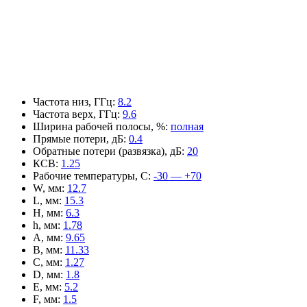
Частота низ, ГГц
:
8.2
Частота верх, ГГц
:
9.6
Ширина рабочей полосы, %
:
полная
Прямые потери, дБ
:
0.4
Обратные потери (развязка), дБ
:
20
КСВ
:
1.25
Рабочие температуры, С
:
-30 — +70
W, мм
:
12.7
L, мм
:
15.3
H, мм
:
6.3
h, мм
:
1.78
A, мм
:
9.65
B, мм
:
11.33
C, мм
:
1.27
D, мм
:
1.8
E, мм
:
5.2
F, мм
:
1.5