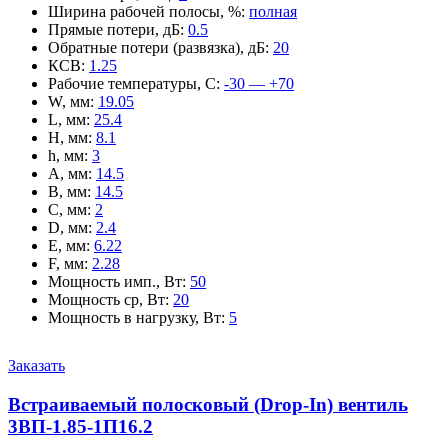
Ширина рабочей полосы, %
:
полная
Прямые потери, дБ
:
0.5
Обратные потери (развязка), дБ
:
20
КСВ
:
1.25
Рабочие температуры, С
:
-30 — +70
W, мм
:
19.05
L, мм
:
25.4
H, мм
:
8.1
h, мм
:
3
A, мм
:
14.5
B, мм
:
14.5
C, мм
:
2
D, мм
:
2.4
E, мм
:
6.22
F, мм
:
2.28
Мощность имп., Вт
:
50
Мощность ср, Вт
:
20
Мощность в нагрузку, Вт
:
5
Заказать
Встраиваемый полосковый (Drop-In) вентиль
3ВП-1.85-1П16.2