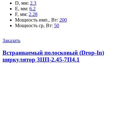
D, мм
:
2.3
E, мм
:
6.2
F, мм
:
2.28
Мощность имп., Вт
:
200
Мощность ср, Вт
:
50
Заказать
Встраиваемый полосковый (Drop-In)
циркулятор 3ЦП-2.45-7П4.1