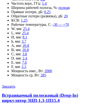
Частота верх, ГГц
:
1.4
Ширина рабочей полосы, %
:
полная
Прямые потери, дБ
:
0.25
Обратные потери (развязка), дБ
:
20
КСВ
:
1.25
Рабочие температуры, С
:
-30 — +70
W, мм
:
25.4
L, мм
:
25.4
H, мм
:
8.1
h, мм
:
3.7
A, мм
:
20.8
B, мм
:
20.8
C, мм
:
3.8
D, мм
:
2.4
E, мм
:
7.6
F, мм
:
2.3
Мощность имп., Вт
:
2000
Мощность ср, Вт
:
285
Заказать
Встраиваемый полосковый (Drop-In)
циркулятор 3ЦП-1.3-1П15.4