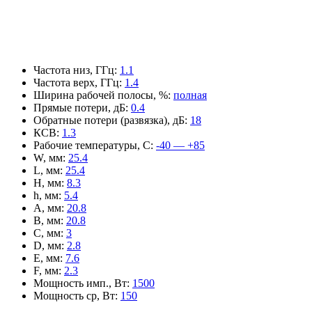
Частота низ, ГГц
:
1.1
Частота верх, ГГц
:
1.4
Ширина рабочей полосы, %
:
полная
Прямые потери, дБ
:
0.4
Обратные потери (развязка), дБ
:
18
КСВ
:
1.3
Рабочие температуры, С
:
-40 — +85
W, мм
:
25.4
L, мм
:
25.4
H, мм
:
8.3
h, мм
:
5.4
A, мм
:
20.8
B, мм
:
20.8
C, мм
:
3
D, мм
:
2.8
E, мм
:
7.6
F, мм
:
2.3
Мощность имп., Вт
:
1500
Мощность ср, Вт
:
150