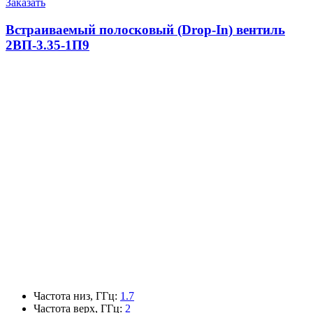
Заказать
Встраиваемый полосковый (Drop-In) вентиль
2ВП-3.35-1П9
Частота низ, ГГц
:
1.7
Частота верх, ГГц
:
2