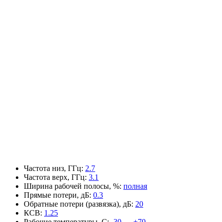
Частота низ, ГГц
:
2.7
Частота верх, ГГц
:
3.1
Ширина рабочей полосы, %
:
полная
Прямые потери, дБ
:
0.3
Обратные потери (развязка), дБ
:
20
КСВ
:
1.25
Рабочие температуры, С
:
-30 — +70