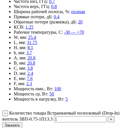
Частота низ, ГГц
:
0.7
Частота верх, ГГц
:
0.8
Ширина рабочей полосы, %
:
полная
Прямые потери, дБ
:
0.4
Обратные потери (развязка), дБ
:
20
КСВ
:
1.25
Рабочие температуры, С
:
-30 — +70
W, мм
:
25.4
L, мм
:
31.75
H, мм
:
8.1
h, мм
:
3.7
A, мм
:
20.8
B, мм
:
20.8
C, мм
:
3.8
D, мм
:
2.4
E, мм
:
7.6
F, мм
:
2.3
Мощность имп., Вт
:
100
Мощность ср, Вт
:
50
Мощность в нагрузку, Вт
:
5
Количество товара Встраиваемый полосковый (Drop-In)
вентиль 3ВП-0.75-1П13.3
Заказать