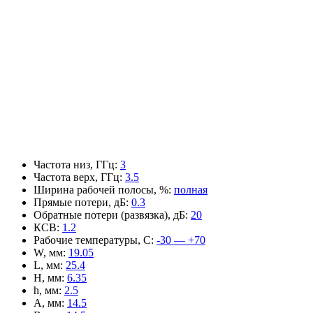
Частота низ, ГГц
:
3
Частота верх, ГГц
:
3.5
Ширина рабочей полосы, %
:
полная
Прямые потери, дБ
:
0.3
Обратные потери (развязка), дБ
:
20
КСВ
:
1.2
Рабочие температуры, С
:
-30 — +70
W, мм
:
19.05
L, мм
:
25.4
H, мм
:
6.35
h, мм
:
2.5
A, мм
:
14.5