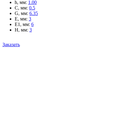
h, мм
:
1.00
C, мм
:
0.5
G, мм
:
6.35
E, мм
:
3
E1, мм
:
6
H, мм
:
3
Заказать