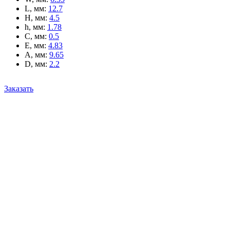
L, мм
:
12.7
H, мм
:
4.5
h, мм
:
1.78
C, мм
:
0.5
E, мм
:
4.83
A, мм
:
9.65
D, мм
:
2.2
Заказать