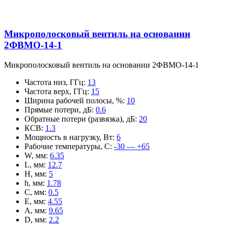
Микрополосковый вентиль на основании
2ФВМO-14-1
Микрополосковый вентиль на основании 2ФВМO-14-1
Частота низ, ГГц
:
13
Частота верх, ГГц
:
15
Ширина рабочей полосы, %
:
10
Прямые потери, дБ
:
0.6
Обратные потери (развязка), дБ
:
20
КСВ
:
1.3
Мощность в нагрузку, Вт
:
6
Рабочие температуры, С
:
-30 — +65
W, мм
:
6.35
L, мм
:
12.7
H, мм
:
5
h, мм
:
1.78
C, мм
:
0.5
E, мм
:
4.55
A, мм
:
9.65
D, мм
:
2.2