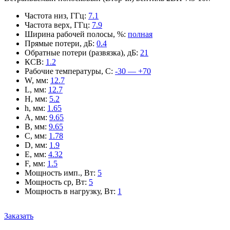
Частота низ, ГГц
:
7.1
Частота верх, ГГц
:
7.9
Ширина рабочей полосы, %
:
полная
Прямые потери, дБ
:
0.4
Обратные потери (развязка), дБ
:
21
КСВ
:
1.2
Рабочие температуры, С
:
-30 — +70
W, мм
:
12.7
L, мм
:
12.7
H, мм
:
5.2
h, мм
:
1.65
A, мм
:
9.65
B, мм
:
9.65
C, мм
:
1.78
D, мм
:
1.9
E, мм
:
4.32
F, мм
:
1.5
Мощность имп., Вт
:
5
Мощность ср, Вт
:
5
Мощность в нагрузку, Вт
:
1
Заказать