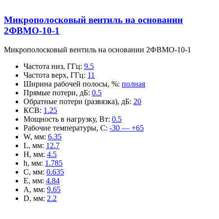
Микрополосковый вентиль на основании
2ФВМO-10-1
Микрополосковый вентиль на основании 2ФВМO-10-1
Частота низ, ГГц
:
9.5
Частота верх, ГГц
:
11
Ширина рабочей полосы, %
:
полная
Прямые потери, дБ
:
0.5
Обратные потери (развязка), дБ
:
20
КСВ
:
1.25
Мощность в нагрузку, Вт
:
0.5
Рабочие температуры, С
:
-30 — +65
W, мм
:
6.35
L, мм
:
12.7
H, мм
:
4.5
h, мм
:
1.785
C, мм
:
0.635
E, мм
:
4.84
A, мм
:
9.65
D, мм
:
2.2