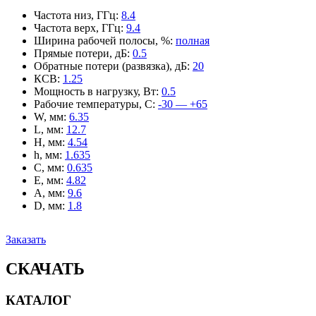
Частота низ, ГГц
:
8.4
Частота верх, ГГц
:
9.4
Ширина рабочей полосы, %
:
полная
Прямые потери, дБ
:
0.5
Обратные потери (развязка), дБ
:
20
КСВ
:
1.25
Мощность в нагрузку, Вт
:
0.5
Рабочие температуры, С
:
-30 — +65
W, мм
:
6.35
L, мм
:
12.7
H, мм
:
4.54
h, мм
:
1.635
C, мм
:
0.635
E, мм
:
4.82
A, мм
:
9.6
D, мм
:
1.8
Заказать
СКАЧАТЬ
КАТАЛОГ