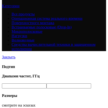
Категории
Все
продукты
Операционная система реального времени
Поверхностного монтажа
Встраиваемые полосковые (Drop-In)
Микрополосковые
Нагрузки
Волноводные
Средства вычислительной техники в защищенном
исполнении
Закрыть
Подтип
Диапазон частот, ГГц
Размеры
смотрите на эскизах