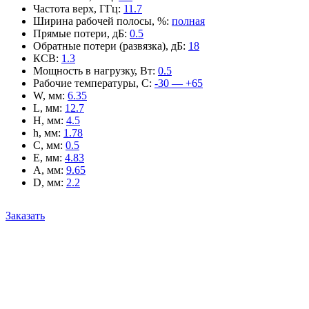
Частота верх, ГГц
:
11.7
Ширина рабочей полосы, %
:
полная
Прямые потери, дБ
:
0.5
Обратные потери (развязка), дБ
:
18
КСВ
:
1.3
Мощность в нагрузку, Вт
:
0.5
Рабочие температуры, С
:
-30 — +65
W, мм
:
6.35
L, мм
:
12.7
H, мм
:
4.5
h, мм
:
1.78
C, мм
:
0.5
E, мм
:
4.83
A, мм
:
9.65
D, мм
:
2.2
Заказать