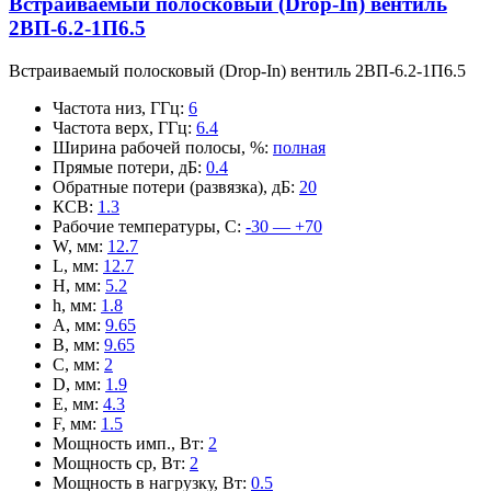
Встраиваемый полосковый (Drop-In) вентиль
2ВП-6.2-1П6.5
Встраиваемый полосковый (Drop-In) вентиль 2ВП-6.2-1П6.5
Частота низ, ГГц
:
6
Частота верх, ГГц
:
6.4
Ширина рабочей полосы, %
:
полная
Прямые потери, дБ
:
0.4
Обратные потери (развязка), дБ
:
20
КСВ
:
1.3
Рабочие температуры, С
:
-30 — +70
W, мм
:
12.7
L, мм
:
12.7
H, мм
:
5.2
h, мм
:
1.8
A, мм
:
9.65
B, мм
:
9.65
C, мм
:
2
D, мм
:
1.9
E, мм
:
4.3
F, мм
:
1.5
Мощность имп., Вт
:
2
Мощность ср, Вт
:
2
Мощность в нагрузку, Вт
:
0.5