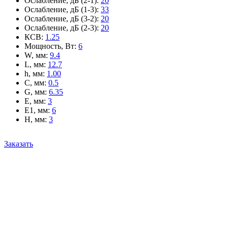
Ослабление, дБ (2-1)
:
20
Ослабление, дБ (1-3)
:
33
Ослабление, дБ (3-2)
:
20
Ослабление, дБ (2-3)
:
20
КСВ
:
1.25
Мощность, Вт
:
6
W, мм
:
9.4
L, мм
:
12.7
h, мм
:
1.00
C, мм
:
0.5
G, мм
:
6.35
E, мм
:
3
E1, мм
:
6
H, мм
:
3
Заказать