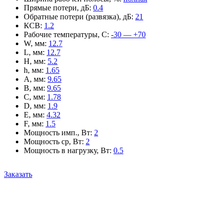
Прямые потери, дБ
:
0.4
Обратные потери (развязка), дБ
:
21
КСВ
:
1.2
Рабочие температуры, С
:
-30 — +70
W, мм
:
12.7
L, мм
:
12.7
H, мм
:
5.2
h, мм
:
1.65
A, мм
:
9.65
B, мм
:
9.65
C, мм
:
1.78
D, мм
:
1.9
E, мм
:
4.32
F, мм
:
1.5
Мощность имп., Вт
:
2
Мощность ср, Вт
:
2
Мощность в нагрузку, Вт
:
0.5
Заказать