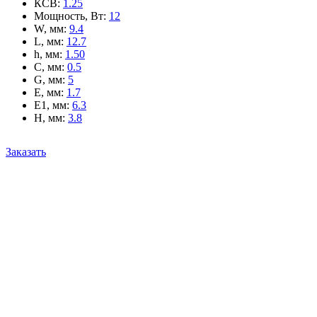
КСВ
:
1.25
Мощность, Вт
:
12
W, мм
:
9.4
L, мм
:
12.7
h, мм
:
1.50
C, мм
:
0.5
G, мм
:
5
E, мм
:
1.7
E1, мм
:
6.3
H, мм
:
3.8
Заказать