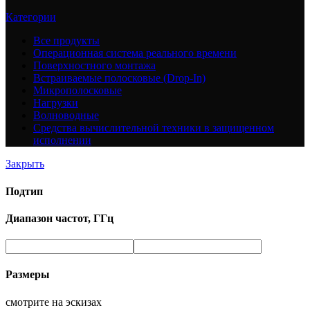
Категории
Все
продукты
Операционная система реального времени
Поверхностного монтажа
Встраиваемые полосковые (Drop-In)
Микрополосковые
Нагрузки
Волноводные
Средства вычислительной техники в защищенном
исполнении
Закрыть
Подтип
Диапазон частот, ГГц
Размеры
смотрите на эскизах