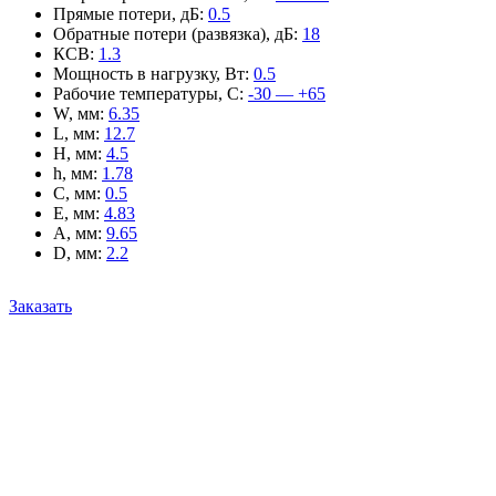
Прямые потери, дБ
:
0.5
Обратные потери (развязка), дБ
:
18
КСВ
:
1.3
Мощность в нагрузку, Вт
:
0.5
Рабочие температуры, С
:
-30 — +65
W, мм
:
6.35
L, мм
:
12.7
H, мм
:
4.5
h, мм
:
1.78
C, мм
:
0.5
E, мм
:
4.83
A, мм
:
9.65
D, мм
:
2.2
Заказать