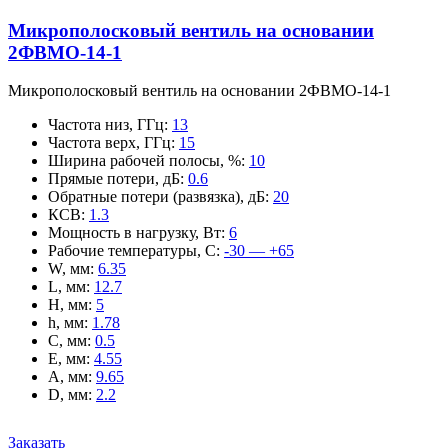
Микрополосковый вентиль на основании
2ФВМO-14-1
Микрополосковый вентиль на основании 2ФВМO-14-1
Частота низ, ГГц
:
13
Частота верх, ГГц
:
15
Ширина рабочей полосы, %
:
10
Прямые потери, дБ
:
0.6
Обратные потери (развязка), дБ
:
20
КСВ
:
1.3
Мощность в нагрузку, Вт
:
6
Рабочие температуры, С
:
-30 — +65
W, мм
:
6.35
L, мм
:
12.7
H, мм
:
5
h, мм
:
1.78
C, мм
:
0.5
E, мм
:
4.55
A, мм
:
9.65
D, мм
:
2.2
Заказать