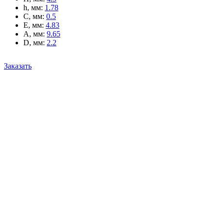
h, мм
:
1.78
C, мм
:
0.5
E, мм
:
4.83
A, мм
:
9.65
D, мм
:
2.2
Заказать