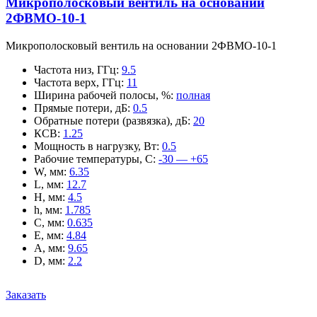
Микрополосковый вентиль на основании
2ФВМO-10-1
Микрополосковый вентиль на основании 2ФВМO-10-1
Частота низ, ГГц
:
9.5
Частота верх, ГГц
:
11
Ширина рабочей полосы, %
:
полная
Прямые потери, дБ
:
0.5
Обратные потери (развязка), дБ
:
20
КСВ
:
1.25
Мощность в нагрузку, Вт
:
0.5
Рабочие температуры, С
:
-30 — +65
W, мм
:
6.35
L, мм
:
12.7
H, мм
:
4.5
h, мм
:
1.785
C, мм
:
0.635
E, мм
:
4.84
A, мм
:
9.65
D, мм
:
2.2
Заказать