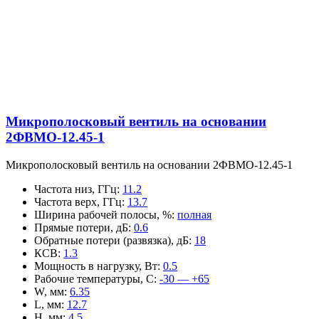
Микрополосковый вентиль на основании
2ФВМO-12.45-1
Микрополосковый вентиль на основании 2ФВМO-12.45-1
Частота низ, ГГц
:
11.2
Частота верх, ГГц
:
13.7
Ширина рабочей полосы, %
:
полная
Прямые потери, дБ
:
0.6
Обратные потери (развязка), дБ
:
18
КСВ
:
1.3
Мощность в нагрузку, Вт
:
0.5
Рабочие температуры, С
:
-30 — +65
W, мм
:
6.35
L, мм
:
12.7
H, мм
:
4.5