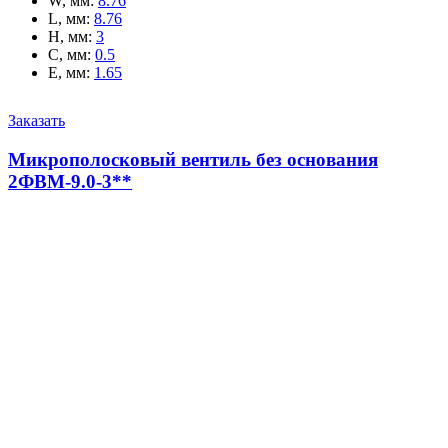
W, мм
:
8.76
L, мм
:
8.76
H, мм
:
3
C, мм
:
0.5
E, мм
:
1.65
Заказать
Микрополосковый вентиль без основания
2ФВМ-9.0-3**