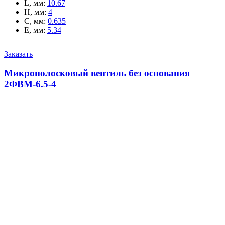
L, мм
:
10.67
H, мм
:
4
C, мм
:
0.635
E, мм
:
5.34
Заказать
Микрополосковый вентиль без основания
2ФВМ-6.5-4