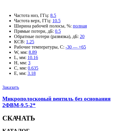
Частота низ, ГГц
:
8.5
Частота верх, ГГц
:
10.5
Ширина рабочей полосы, %
:
полная
Прямые потери, дБ
:
0.5
Обратные потери (развязка), дБ
:
20
КСВ
:
1.25
Рабочие температуры, С
:
-30 — +65
W, мм
:
8.89
L, мм
:
10.16
H, мм
:
3
C, мм
:
0.635
E, мм
:
3.18
Заказать
Микрополосковый вентиль без основания
2ФВМ-9.5-2*
СКАЧАТЬ
КАТАЛОГ