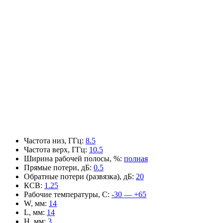
Частота низ, ГГц
:
8.5
Частота верх, ГГц
:
10.5
Ширина рабочей полосы, %
:
полная
Прямые потери, дБ
:
0.5
Обратные потери (развязка), дБ
:
20
КСВ
:
1.25
Рабочие температуры, С
:
-30 — +65
W, мм
:
14
L, мм
:
14
H, мм
:
3