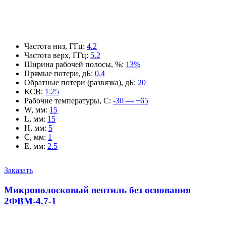
Частота низ, ГГц
:
4.2
Частота верх, ГГц
:
5.2
Ширина рабочей полосы, %
:
13%
Прямые потери, дБ
:
0.4
Обратные потери (развязка), дБ
:
20
КСВ
:
1.25
Рабочие температуры, С
:
-30 — +65
W, мм
:
15
L, мм
:
15
H, мм
:
5
C, мм
:
1
E, мм
:
2.5
Заказать
Микрополосковый вентиль без основания
2ФВМ-4.7-1