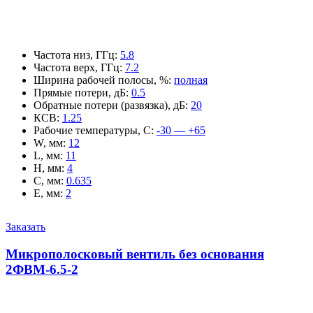
Частота низ, ГГц
:
5.8
Частота верх, ГГц
:
7.2
Ширина рабочей полосы, %
:
полная
Прямые потери, дБ
:
0.5
Обратные потери (развязка), дБ
:
20
КСВ
:
1.25
Рабочие температуры, С
:
-30 — +65
W, мм
:
12
L, мм
:
11
H, мм
:
4
C, мм
:
0.635
E, мм
:
2
Заказать
Микрополосковый вентиль без основания
2ФВМ-6.5-2