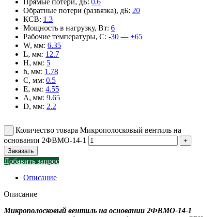
Прямые потери, дБ
:
0.6
Обратные потери (развязка), дБ
:
20
КСВ
:
1.3
Мощность в нагрузку, Вт
:
6
Рабочие температуры, С
:
-30 — +65
W, мм
:
6.35
L, мм
:
12.7
H, мм
:
5
h, мм
:
1.78
C, мм
:
0.5
E, мм
:
4.55
A, мм
:
9.65
D, мм
:
2.2
Количество товара Микрополосковый вентиль на
основании 2ФВМO-14-1
Заказать
Добавить запрос
Описание
Описание
Микрополосковый вентиль на основании 2ФВМO-14-1