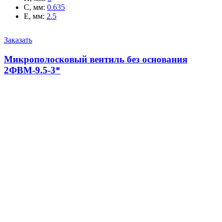
C, мм
:
0.635
E, мм
:
2.5
Заказать
Микрополосковый вентиль без основания
2ФВМ-9.5-3*