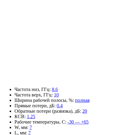
Частота низ, ГГц
:
8.6
Частота верх, ГГц
:
10
Ширина рабочей полосы, %
:
полная
Прямые потери, дБ
:
0.4
Обратные потери (развязка), дБ
:
20
КСВ
:
1.25
Рабочие температуры, С
:
-30 — +65
W, мм
:
7
L, мм
:
7