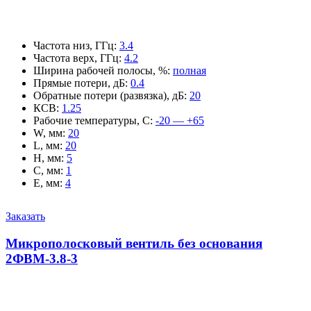
Частота низ, ГГц
:
3.4
Частота верх, ГГц
:
4.2
Ширина рабочей полосы, %
:
полная
Прямые потери, дБ
:
0.4
Обратные потери (развязка), дБ
:
20
КСВ
:
1.25
Рабочие температуры, С
:
-20 — +65
W, мм
:
20
L, мм
:
20
H, мм
:
5
C, мм
:
1
E, мм
:
4
Заказать
Микрополосковый вентиль без основания
2ФВМ-3.8-3