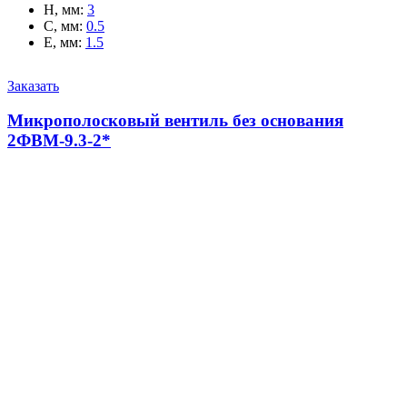
H, мм
:
3
C, мм
:
0.5
E, мм
:
1.5
Заказать
Микрополосковый вентиль без основания
2ФВМ-9.3-2*