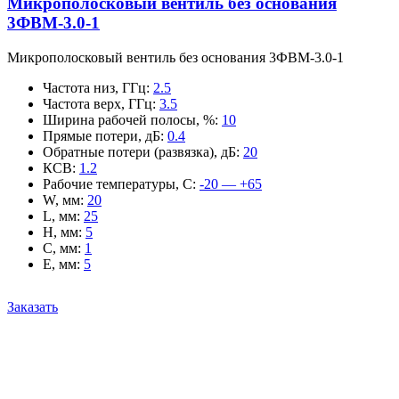
Микрополосковый вентиль без основания
3ФВМ-3.0-1
Микрополосковый вентиль без основания 3ФВМ-3.0-1
Частота низ, ГГц
:
2.5
Частота верх, ГГц
:
3.5
Ширина рабочей полосы, %
:
10
Прямые потери, дБ
:
0.4
Обратные потери (развязка), дБ
:
20
КСВ
:
1.2
Рабочие температуры, С
:
-20 — +65
W, мм
:
20
L, мм
:
25
H, мм
:
5
C, мм
:
1
E, мм
:
5
Заказать