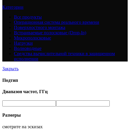
Категории
Все
продукты
Операционная система реального времени
Поверхностного монтажа
Встраиваемые полосковые (Drop-In)
Микрополосковые
Нагрузки
Волноводные
Средства вычислительной техники в защищенном
исполнении
Закрыть
Подтип
Диапазон частот, ГГц
Размеры
смотрите на эскизах