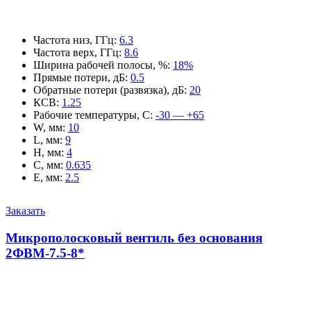
Частота низ, ГГц
:
6.3
Частота верх, ГГц
:
8.6
Ширина рабочей полосы, %
:
18%
Прямые потери, дБ
:
0.5
Обратные потери (развязка), дБ
:
20
КСВ
:
1.25
Рабочие температуры, С
:
-30 — +65
W, мм
:
10
L, мм
:
9
H, мм
:
4
C, мм
:
0.635
E, мм
:
2.5
Заказать
Микрополосковый вентиль без основания
2ФВМ-7.5-8*