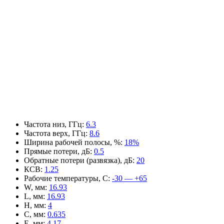
Частота низ, ГГц
:
6.3
Частота верх, ГГц
:
8.6
Ширина рабочей полосы, %
:
18%
Прямые потери, дБ
:
0.5
Обратные потери (развязка), дБ
:
20
КСВ
:
1.25
Рабочие температуры, С
:
-30 — +65
W, мм
:
16.93
L, мм
:
16.93
H, мм
:
4
C, мм
:
0.635
E, мм
:
4.17