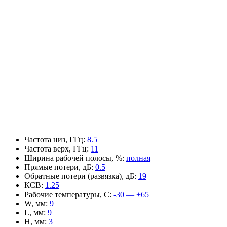
Частота низ, ГГц
:
8.5
Частота верх, ГГц
:
11
Ширина рабочей полосы, %
:
полная
Прямые потери, дБ
:
0.5
Обратные потери (развязка), дБ
:
19
КСВ
:
1.25
Рабочие температуры, С
:
-30 — +65
W, мм
:
9
L, мм
:
9
H, мм
:
3