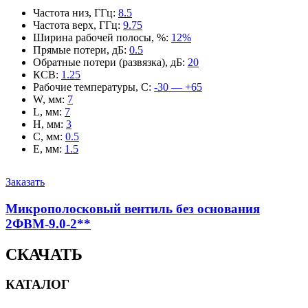
Частота низ, ГГц
:
8.5
Частота верх, ГГц
:
9.75
Ширина рабочей полосы, %
:
12%
Прямые потери, дБ
:
0.5
Обратные потери (развязка), дБ
:
20
КСВ
:
1.25
Рабочие температуры, С
:
-30 — +65
W, мм
:
7
L, мм
:
7
H, мм
:
3
C, мм
:
0.5
E, мм
:
1.5
Заказать
Микрополосковый вентиль без основания
2ФВМ-9.0-2**
СКАЧАТЬ
КАТАЛОГ