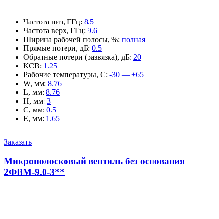
Частота низ, ГГц
:
8.5
Частота верх, ГГц
:
9.6
Ширина рабочей полосы, %
:
полная
Прямые потери, дБ
:
0.5
Обратные потери (развязка), дБ
:
20
КСВ
:
1.25
Рабочие температуры, С
:
-30 — +65
W, мм
:
8.76
L, мм
:
8.76
H, мм
:
3
C, мм
:
0.5
E, мм
:
1.65
Заказать
Микрополосковый вентиль без основания
2ФВМ-9.0-3**