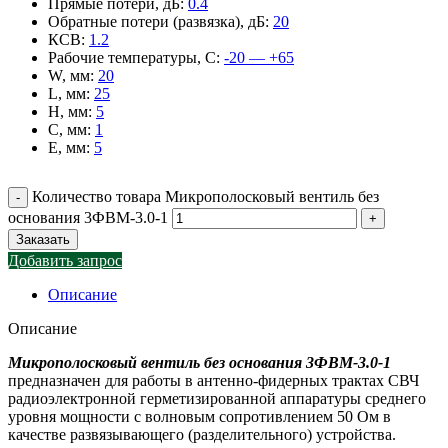
Прямые потери, дБ
:
0.4
Обратные потери (развязка), дБ
:
20
КСВ
:
1.2
Рабочие температуры, С
:
-20 — +65
W, мм
:
20
L, мм
:
25
H, мм
:
5
C, мм
:
1
E, мм
:
5
Количество товара Микрополосковый вентиль без
основания 3ФВМ-3.0-1
Заказать
Добавить запрос
Описание
Описание
Микрополосковый вентиль без основания 3ФВМ-3.0-1
предназначен для работы в антенно-фидерных трактах СВЧ
радиоэлектронной герметизированной аппаратуры среднего
уровня мощности с волновым сопротивлением 50 Ом в
качестве развязывающего (разделительного) устройства.