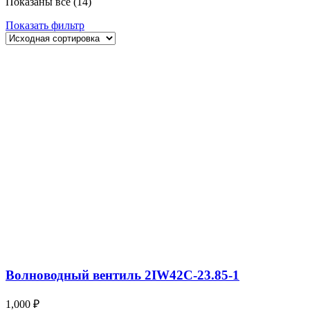
Показаны все (14)
Показать фильтр
Волноводный вентиль 2IW42C-23.85-1
1,000
₽