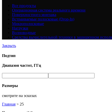
Все
продукты
Операционная система реального времени
Поверхностного монтажа
Встраиваемые полосковые (Drop-In)
Микрополосковые
Нагрузки
Волноводные
Средства вычислительной техники в защищенном испол
Закрыть
Подтип
Диапазон частот, ГГц
Размеры
смотрите на эскизах
Главная
>
25