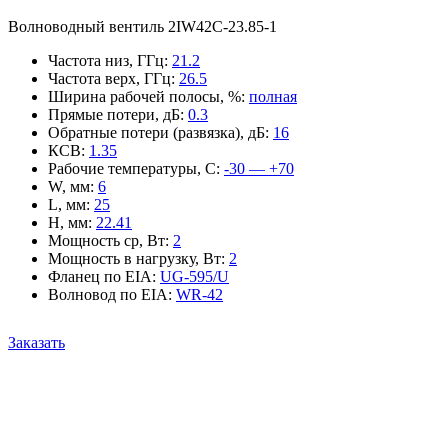
Волноводный вентиль 2IW42C-23.85-1
Частота низ, ГГц
:
21.2
Частота верх, ГГц
:
26.5
Ширина рабочей полосы, %
:
полная
Прямые потери, дБ
:
0.3
Обратные потери (развязка), дБ
:
16
КСВ
:
1.35
Рабочие температуры, С
:
-30 — +70
W, мм
:
6
L, мм
:
25
H, мм
:
22.41
Мощность ср, Вт
:
2
Мощность в нагрузку, Вт
:
2
Фланец по EIA
:
UG-595/U
Волновод по EIA
:
WR-42
Заказать