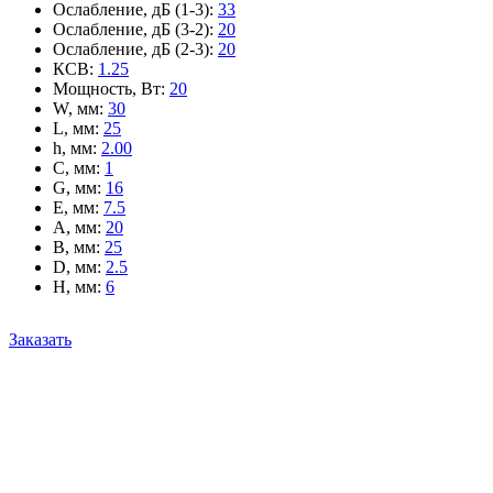
Ослабление, дБ (1-3)
:
33
Ослабление, дБ (3-2)
:
20
Ослабление, дБ (2-3)
:
20
КСВ
:
1.25
Мощность, Вт
:
20
W, мм
:
30
L, мм
:
25
h, мм
:
2.00
C, мм
:
1
G, мм
:
16
E, мм
:
7.5
A, мм
:
20
B, мм
:
25
D, мм
:
2.5
H, мм
:
6
Заказать