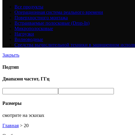
Все
продукты
Операционная система реального времени
Поверхностного монтажа
Встраиваемые полосковые (Drop-In)
Микрополосковые
Нагрузки
Волноводные
Средства вычислительной техники в защищенном испол
Закрыть
Подтип
Диапазон частот, ГГц
Размеры
смотрите на эскизах
Главная
>
20