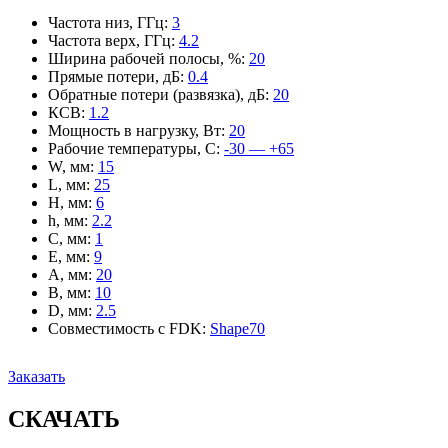
Частота низ, ГГц
:
3
Частота верх, ГГц
:
4.2
Ширина рабочей полосы, %
:
20
Прямые потери, дБ
:
0.4
Обратные потери (развязка), дБ
:
20
КСВ
:
1.2
Мощность в нагрузку, Вт
:
20
Рабочие температуры, С
:
-30 — +65
W, мм
:
15
L, мм
:
25
H, мм
:
6
h, мм
:
2.2
C, мм
:
1
E, мм
:
9
A, мм
:
20
B, мм
:
10
D, мм
:
2.5
Совместимость с FDK
:
Shape70
Заказать
СКАЧАТЬ