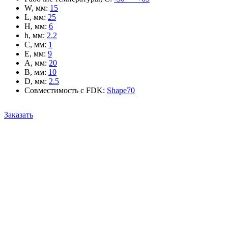
W, мм
:
15
L, мм
:
25
H, мм
:
6
h, мм
:
2.2
C, мм
:
1
E, мм
:
9
A, мм
:
20
B, мм
:
10
D, мм
:
2.5
Совместимость с FDK
:
Shape70
Заказать