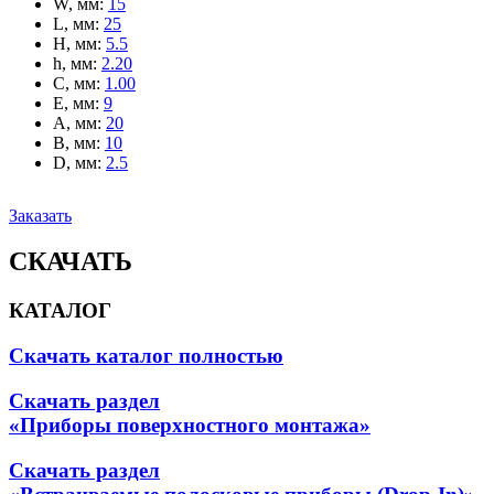
W, мм
:
15
L, мм
:
25
H, мм
:
5.5
h, мм
:
2.20
C, мм
:
1.00
E, мм
:
9
A, мм
:
20
B, мм
:
10
D, мм
:
2.5
Заказать
СКАЧАТЬ
КАТАЛОГ
Скачать каталог полностью
Скачать раздел
«Приборы поверхностного монтажа»
Скачать раздел