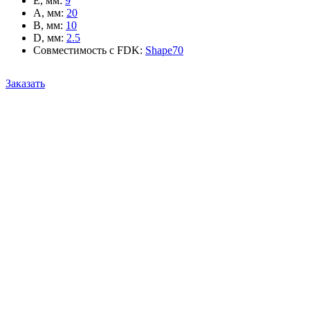
E, мм
:
9
A, мм
:
20
B, мм
:
10
D, мм
:
2.5
Совместимость с FDK
:
Shape70
Заказать