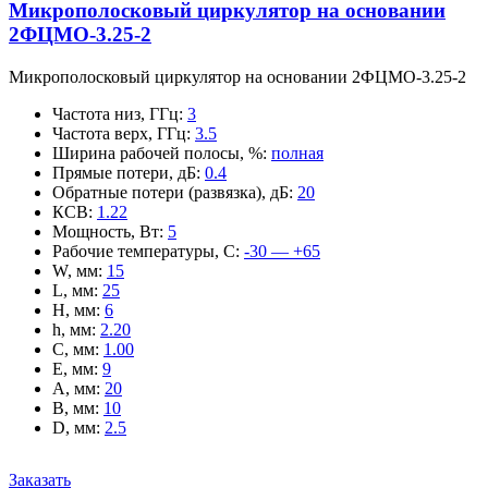
Микрополосковый циркулятор на основании
2ФЦМО-3.25-2
Микрополосковый циркулятор на основании 2ФЦМО-3.25-2
Частота низ, ГГц
:
3
Частота верх, ГГц
:
3.5
Ширина рабочей полосы, %
:
полная
Прямые потери, дБ
:
0.4
Обратные потери (развязка), дБ
:
20
КСВ
:
1.22
Мощность, Вт
:
5
Рабочие температуры, С
:
-30 — +65
W, мм
:
15
L, мм
:
25
H, мм
:
6
h, мм
:
2.20
C, мм
:
1.00
E, мм
:
9
A, мм
:
20
B, мм
:
10
D, мм
:
2.5
Заказать