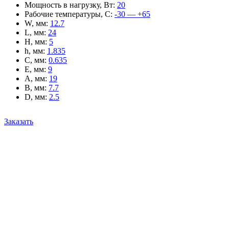
Мощность в нагрузку, Вт
:
20
Рабочие температуры, С
:
-30 — +65
W, мм
:
12.7
L, мм
:
24
H, мм
:
5
h, мм
:
1.835
C, мм
:
0.635
E, мм
:
9
A, мм
:
19
B, мм
:
7.7
D, мм
:
2.5
Заказать