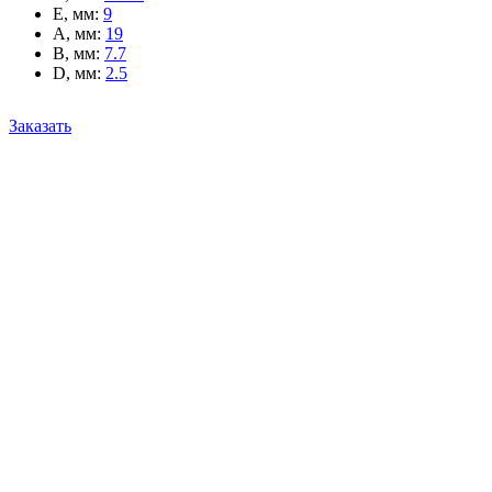
E, мм
:
9
A, мм
:
19
B, мм
:
7.7
D, мм
:
2.5
Заказать