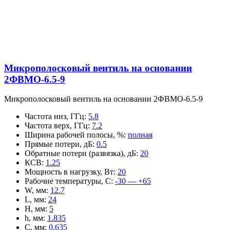
Микрополосковый вентиль на основании
2ФВМO-6.5-9
Микрополосковый вентиль на основании 2ФВМO-6.5-9
Частота низ, ГГц
:
5.8
Частота верх, ГГц
:
7.2
Ширина рабочей полосы, %
:
полная
Прямые потери, дБ
:
0.5
Обратные потери (развязка), дБ
:
20
КСВ
:
1.25
Мощность в нагрузку, Вт
:
20
Рабочие температуры, С
:
-30 — +65
W, мм
:
12.7
L, мм
:
24
H, мм
:
5
h, мм
:
1.835
C, мм
:
0.635