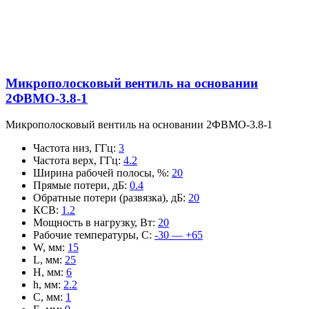
Микрополосковый вентиль на основании
2ФВМO-3.8-1
Микрополосковый вентиль на основании 2ФВМO-3.8-1
Частота низ, ГГц
:
3
Частота верх, ГГц
:
4.2
Ширина рабочей полосы, %
:
20
Прямые потери, дБ
:
0.4
Обратные потери (развязка), дБ
:
20
КСВ
:
1.2
Мощность в нагрузку, Вт
:
20
Рабочие температуры, С
:
-30 — +65
W, мм
:
15
L, мм
:
25
H, мм
:
6
h, мм
:
2.2
C, мм
:
1