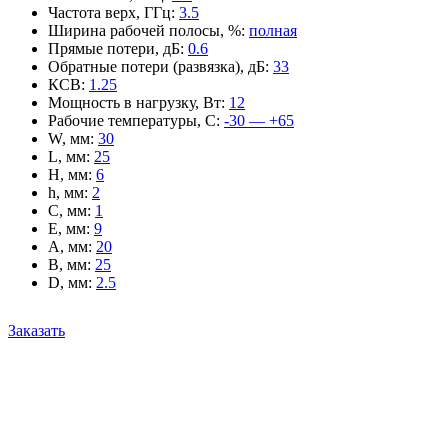
Частота верх, ГГц
:
3.5
Ширина рабочей полосы, %
:
полная
Прямые потери, дБ
:
0.6
Обратные потери (развязка), дБ
:
33
КСВ
:
1.25
Мощность в нагрузку, Вт
:
12
Рабочие температуры, С
:
-30 — +65
W, мм
:
30
L, мм
:
25
H, мм
:
6
h, мм
:
2
C, мм
:
1
E, мм
:
9
A, мм
:
20
B, мм
:
25
D, мм
:
2.5
Заказать