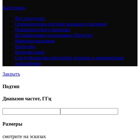
Категории
Все
продукты
Операционная система реального времени
Поверхностного монтажа
Встраиваемые полосковые (Drop-In)
Микрополосковые
Нагрузки
Волноводные
Средства вычислительной техники в защищенном
исполнении
Закрыть
Подтип
Диапазон частот, ГГц
Размеры
смотрите на эскизах