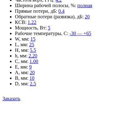
Ширина рабочей полосы, %
:
полная
Прямые потери, дБ
:
0.4
Обратные потери (развязка), дБ
:
20
КСВ
:
1.22
Мощность, Вт
:
5
Рабочие температуры, С
:
-30 — +65
W, мм
:
15
L, мм
:
25
H, мм
:
5.5
h, мм
:
2.20
C, мм
:
1.00
E, мм
:
9
A, мм
:
20
B, мм
:
10
D, мм
:
2.5
Заказать