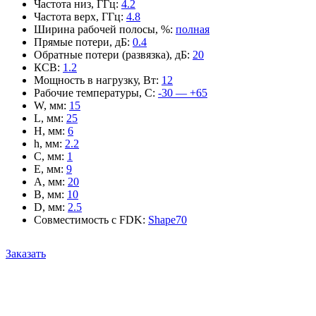
Частота низ, ГГц
:
4.2
Частота верх, ГГц
:
4.8
Ширина рабочей полосы, %
:
полная
Прямые потери, дБ
:
0.4
Обратные потери (развязка), дБ
:
20
КСВ
:
1.2
Мощность в нагрузку, Вт
:
12
Рабочие температуры, С
:
-30 — +65
W, мм
:
15
L, мм
:
25
H, мм
:
6
h, мм
:
2.2
C, мм
:
1
E, мм
:
9
A, мм
:
20
B, мм
:
10
D, мм
:
2.5
Совместимость с FDK
:
Shape70
Заказать