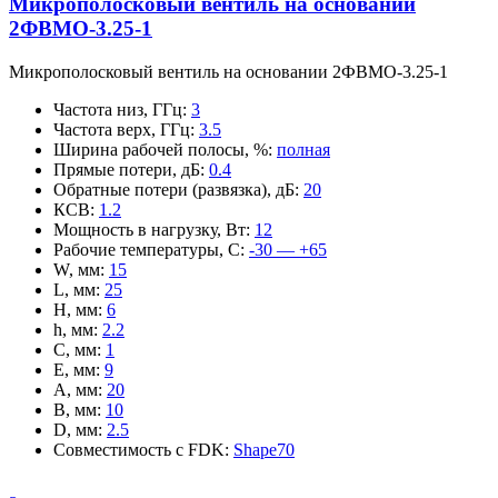
Микрополосковый вентиль на основании
2ФВМO-3.25-1
Микрополосковый вентиль на основании 2ФВМO-3.25-1
Частота низ, ГГц
:
3
Частота верх, ГГц
:
3.5
Ширина рабочей полосы, %
:
полная
Прямые потери, дБ
:
0.4
Обратные потери (развязка), дБ
:
20
КСВ
:
1.2
Мощность в нагрузку, Вт
:
12
Рабочие температуры, С
:
-30 — +65
W, мм
:
15
L, мм
:
25
H, мм
:
6
h, мм
:
2.2
C, мм
:
1
E, мм
:
9
A, мм
:
20
B, мм
:
10
D, мм
:
2.5
Совместимость с FDK
:
Shape70