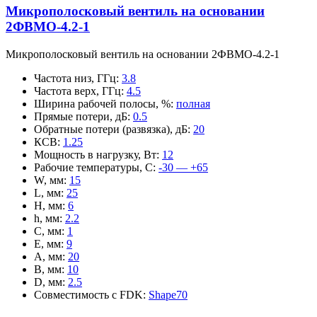
Микрополосковый вентиль на основании
2ФВМO-4.2-1
Микрополосковый вентиль на основании 2ФВМO-4.2-1
Частота низ, ГГц
:
3.8
Частота верх, ГГц
:
4.5
Ширина рабочей полосы, %
:
полная
Прямые потери, дБ
:
0.5
Обратные потери (развязка), дБ
:
20
КСВ
:
1.25
Мощность в нагрузку, Вт
:
12
Рабочие температуры, С
:
-30 — +65
W, мм
:
15
L, мм
:
25
H, мм
:
6
h, мм
:
2.2
C, мм
:
1
E, мм
:
9
A, мм
:
20
B, мм
:
10
D, мм
:
2.5
Совместимость с FDK
:
Shape70