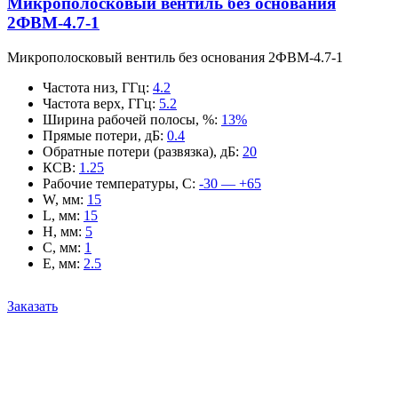
Микрополосковый вентиль без основания
2ФВМ-4.7-1
Микрополосковый вентиль без основания 2ФВМ-4.7-1
Частота низ, ГГц
:
4.2
Частота верх, ГГц
:
5.2
Ширина рабочей полосы, %
:
13%
Прямые потери, дБ
:
0.4
Обратные потери (развязка), дБ
:
20
КСВ
:
1.25
Рабочие температуры, С
:
-30 — +65
W, мм
:
15
L, мм
:
15
H, мм
:
5
C, мм
:
1
E, мм
:
2.5
Заказать