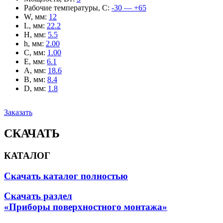
Рабочие температуры, С
:
-30 — +65
W, мм
:
12
L, мм
:
22.2
H, мм
:
5.5
h, мм
:
2.00
C, мм
:
1.00
E, мм
:
6.1
A, мм
:
18.6
B, мм
:
8.4
D, мм
:
1.8
Заказать
СКАЧАТЬ
КАТАЛОГ
Скачать каталог полностью
Скачать раздел
«Приборы поверхностного монтажа»