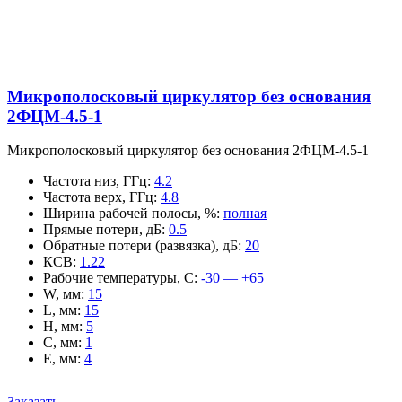
Микрополосковый циркулятор без основания
2ФЦМ-4.5-1
Микрополосковый циркулятор без основания 2ФЦМ-4.5-1
Частота низ, ГГц
:
4.2
Частота верх, ГГц
:
4.8
Ширина рабочей полосы, %
:
полная
Прямые потери, дБ
:
0.5
Обратные потери (развязка), дБ
:
20
КСВ
:
1.22
Рабочие температуры, С
:
-30 — +65
W, мм
:
15
L, мм
:
15
H, мм
:
5
C, мм
:
1
E, мм
:
4
Заказать