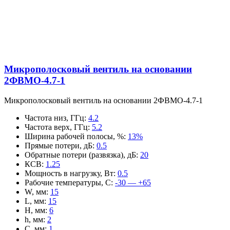
Микрополосковый вентиль на основании
2ФВМO-4.7-1
Микрополосковый вентиль на основании 2ФВМO-4.7-1
Частота низ, ГГц
:
4.2
Частота верх, ГГц
:
5.2
Ширина рабочей полосы, %
:
13%
Прямые потери, дБ
:
0.5
Обратные потери (развязка), дБ
:
20
КСВ
:
1.25
Мощность в нагрузку, Вт
:
0.5
Рабочие температуры, С
:
-30 — +65
W, мм
:
15
L, мм
:
15
H, мм
:
6
h, мм
:
2
C, мм
:
1