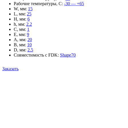
Рабочие температуры, С
:
-30 — +65
W, мм
:
15
L, мм
:
25
H, мм
:
6
h, мм
:
2.2
C, мм
:
1
E, мм
:
9
A, мм
:
20
B, мм
:
10
D, мм
:
2.5
Совместимость с FDK
:
Shape70
Заказать