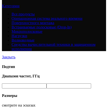
Категории
Все
продукты
Операционная система реального времени
Поверхностного монтажа
Встраиваемые полосковые (Drop-In)
Микрополосковые
Нагрузки
Волноводные
Средства вычислительной техники в защищенном
исполнении
Закрыть
Подтип
Диапазон частот, ГГц
Размеры
смотрите на эскизах