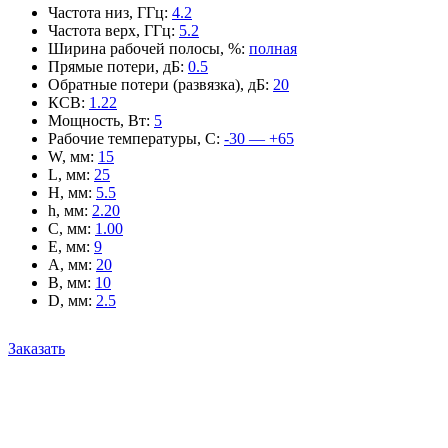
Частота низ, ГГц
:
4.2
Частота верх, ГГц
:
5.2
Ширина рабочей полосы, %
:
полная
Прямые потери, дБ
:
0.5
Обратные потери (развязка), дБ
:
20
КСВ
:
1.22
Мощность, Вт
:
5
Рабочие температуры, С
:
-30 — +65
W, мм
:
15
L, мм
:
25
H, мм
:
5.5
h, мм
:
2.20
C, мм
:
1.00
E, мм
:
9
A, мм
:
20
B, мм
:
10
D, мм
:
2.5
Заказать