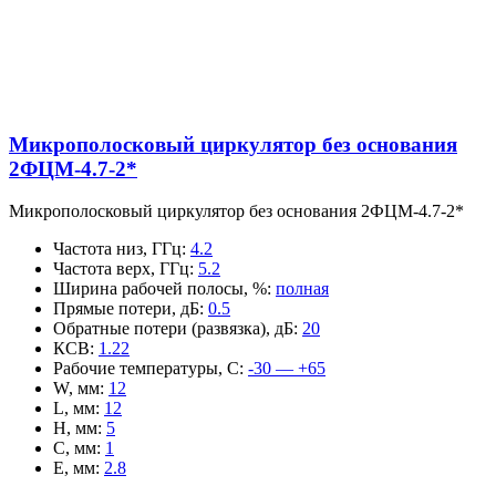
Микрополосковый циркулятор без основания
2ФЦМ-4.7-2*
Микрополосковый циркулятор без основания 2ФЦМ-4.7-2*
Частота низ, ГГц
:
4.2
Частота верх, ГГц
:
5.2
Ширина рабочей полосы, %
:
полная
Прямые потери, дБ
:
0.5
Обратные потери (развязка), дБ
:
20
КСВ
:
1.22
Рабочие температуры, С
:
-30 — +65
W, мм
:
12
L, мм
:
12
H, мм
:
5
C, мм
:
1
E, мм
:
2.8