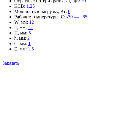
Обратные потери (развязка), дБ
:
20
КСВ
:
1.25
Мощность в нагрузку, Вт
:
6
Рабочие температуры, С
:
-30 — +65
W, мм
:
12
L, мм
:
12
H, мм
:
5
h, мм
:
2
C, мм
:
1
E, мм
:
1.5
Заказать