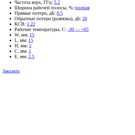
Частота верх, ГГц
:
5.2
Ширина рабочей полосы, %
:
полная
Прямые потери, дБ
:
0.5
Обратные потери (развязка), дБ
:
20
КСВ
:
1.22
Рабочие температуры, С
:
-30 — +65
W, мм
:
15
L, мм
:
15
H, мм
:
5
C, мм
:
1
E, мм
:
2.5
Заказать