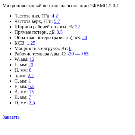
Микрополосковый вентиль на основании 2ФВМO-5.0-1
Частота низ, ГГц
:
4.2
Частота верх, ГГц
:
5.7
Ширина рабочей полосы, %
:
22
Прямые потери, дБ
:
0.5
Обратные потери (развязка), дБ
:
20
КСВ
:
1.25
Мощность в нагрузку, Вт
:
6
Рабочие температуры, С
:
-30 — +65
W, мм
:
12
L, мм
:
20
H, мм
:
6
h, мм
:
2.2
C, мм
:
1
E, мм
:
6.5
A, мм
:
15
B, мм
:
7
D, мм
:
2.5
Заказать