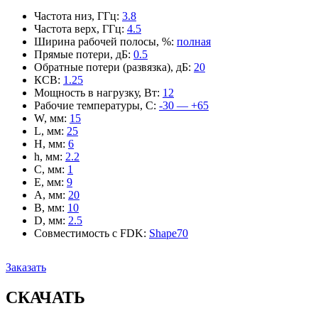
Частота низ, ГГц
:
3.8
Частота верх, ГГц
:
4.5
Ширина рабочей полосы, %
:
полная
Прямые потери, дБ
:
0.5
Обратные потери (развязка), дБ
:
20
КСВ
:
1.25
Мощность в нагрузку, Вт
:
12
Рабочие температуры, С
:
-30 — +65
W, мм
:
15
L, мм
:
25
H, мм
:
6
h, мм
:
2.2
C, мм
:
1
E, мм
:
9
A, мм
:
20
B, мм
:
10
D, мм
:
2.5
Совместимость с FDK
:
Shape70
Заказать
СКАЧАТЬ