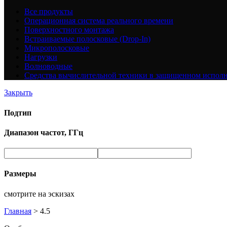
Все
продукты
Операционная система реального времени
Поверхностного монтажа
Встраиваемые полосковые (Drop-In)
Микрополосковые
Нагрузки
Волноводные
Средства вычислительной техники в защищенном испол
Закрыть
Подтип
Диапазон частот, ГГц
Размеры
смотрите на эскизах
Главная
>
4.5