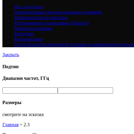
Все
продукты
Операционная система реального времени
Поверхностного монтажа
Встраиваемые полосковые (Drop-In)
Микрополосковые
Нагрузки
Волноводные
Средства вычислительной техники в защищенном испол
Закрыть
Подтип
Диапазон частот, ГГц
Размеры
смотрите на эскизах
Главная
>
2.3