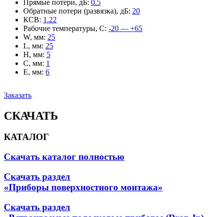
Прямые потери, дБ
:
0.5
Обратные потери (развязка), дБ
:
20
КСВ
:
1.22
Рабочие температуры, С
:
-20 — +65
W, мм
:
25
L, мм
:
25
H, мм
:
5
C, мм
:
1
E, мм
:
6
Заказать
СКАЧАТЬ
КАТАЛОГ
Скачать каталог полностью
Скачать раздел
«Приборы поверхностного монтажа»
Скачать раздел