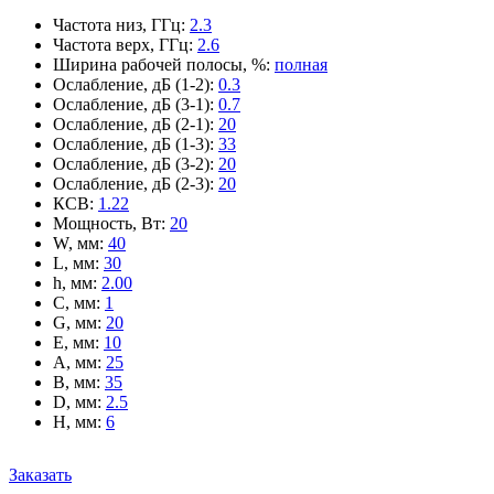
Частота низ, ГГц
:
2.3
Частота верх, ГГц
:
2.6
Ширина рабочей полосы, %
:
полная
Ослабление, дБ (1-2)
:
0.3
Ослабление, дБ (3-1)
:
0.7
Ослабление, дБ (2-1)
:
20
Ослабление, дБ (1-3)
:
33
Ослабление, дБ (3-2)
:
20
Ослабление, дБ (2-3)
:
20
КСВ
:
1.22
Мощность, Вт
:
20
W, мм
:
40
L, мм
:
30
h, мм
:
2.00
C, мм
:
1
G, мм
:
20
E, мм
:
10
A, мм
:
25
B, мм
:
35
D, мм
:
2.5
H, мм
:
6
Заказать