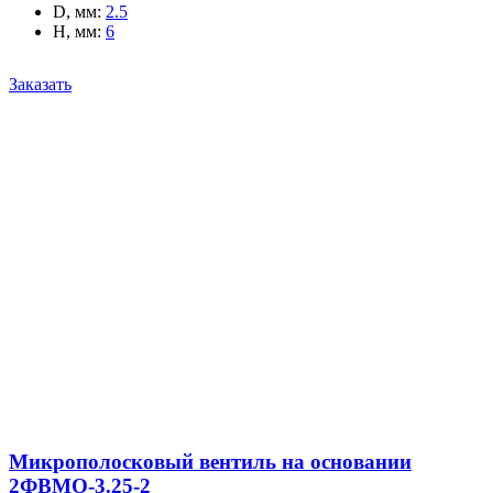
D, мм
:
2.5
H, мм
:
6
Заказать
Микрополосковый вентиль на основании
2ФВМO-3.25-2