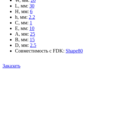
W, мм
:
20
L, мм
:
30
H, мм
:
6
h, мм
:
2.2
C, мм
:
1
E, мм
:
10
A, мм
:
25
B, мм
:
15
D, мм
:
2.5
Совместимость с FDK
:
Shape80
Заказать