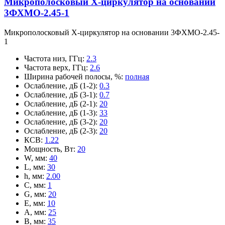
Микрополосковый X-циркулятор на основании
3ФХМО-2.45-1
Микрополосковый X-циркулятор на основании 3ФХМО-2.45-
1
Частота низ, ГГц
:
2.3
Частота верх, ГГц
:
2.6
Ширина рабочей полосы, %
:
полная
Ослабление, дБ (1-2)
:
0.3
Ослабление, дБ (3-1)
:
0.7
Ослабление, дБ (2-1)
:
20
Ослабление, дБ (1-3)
:
33
Ослабление, дБ (3-2)
:
20
Ослабление, дБ (2-3)
:
20
КСВ
:
1.22
Мощность, Вт
:
20
W, мм
:
40
L, мм
:
30
h, мм
:
2.00
C, мм
:
1
G, мм
:
20
E, мм
:
10
A, мм
:
25
B, мм
:
35