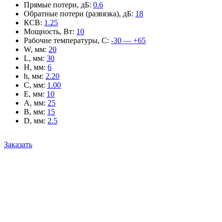
Прямые потери, дБ
:
0.6
Обратные потери (развязка), дБ
:
18
КСВ
:
1.25
Мощность, Вт
:
10
Рабочие температуры, С
:
-30 — +65
W, мм
:
20
L, мм
:
30
H, мм
:
6
h, мм
:
2.20
C, мм
:
1.00
E, мм
:
10
A, мм
:
25
B, мм
:
15
D, мм
:
2.5
Заказать