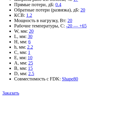
Прямые потери, дБ
:
0.4
Обратные потери (развязка), дБ
:
20
КСВ
:
1.2
Мощность в нагрузку, Вт
:
20
Рабочие температуры, С
:
-20 — +65
W, мм
:
20
L, мм
:
30
H, мм
:
6
h, мм
:
2.2
C, мм
:
1
E, мм
:
10
A, мм
:
25
B, мм
:
15
D, мм
:
2.5
Совместимость с FDK
:
Shape80
Заказать