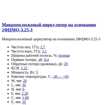
Микрополосковый циркулятор на основании
2ФЦМО-3.25-3
Микрополосковый циркулятор на основании 2ФЦМО-3.25-3
Частота низ, ГГц
:
2.7
Частота верх, ГГц
:
3.1
Ширина рабочей полосы, %
:
полная
Прямые потери, дБ
:
0.4
Обратные потери (развязка), дБ
:
20
КСВ
:
1.22
Мощность, Вт
:
5
Рабочие температуры, С
:
-30 — +65
W, мм
:
20
L, мм
:
30
H, мм
:
6
h, мм
:
2.20
C, мм
:
1.00
E, мм
:
10