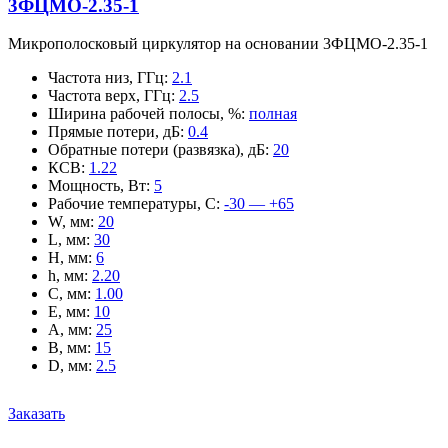
3ФЦМО-2.35-1
Микрополосковый циркулятор на основании 3ФЦМО-2.35-1
Частота низ, ГГц
:
2.1
Частота верх, ГГц
:
2.5
Ширина рабочей полосы, %
:
полная
Прямые потери, дБ
:
0.4
Обратные потери (развязка), дБ
:
20
КСВ
:
1.22
Мощность, Вт
:
5
Рабочие температуры, С
:
-30 — +65
W, мм
:
20
L, мм
:
30
H, мм
:
6
h, мм
:
2.20
C, мм
:
1.00
E, мм
:
10
A, мм
:
25
B, мм
:
15
D, мм
:
2.5
Заказать