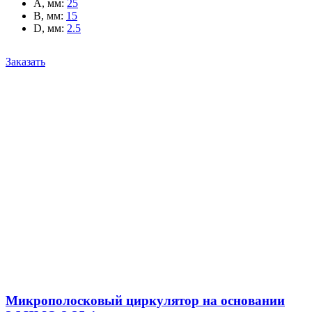
A, мм
:
25
B, мм
:
15
D, мм
:
2.5
Заказать
Микрополосковый циркулятор на основании