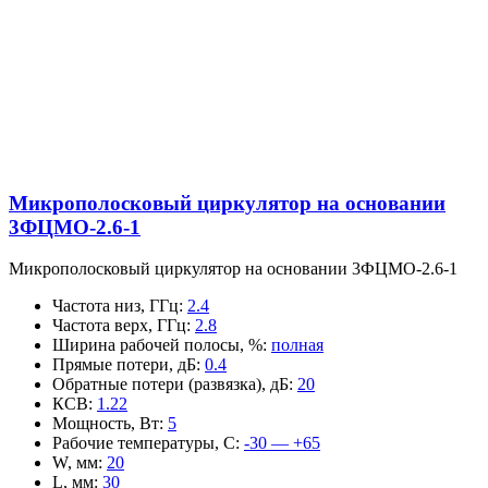
Микрополосковый циркулятор на основании
3ФЦМО-2.6-1
Микрополосковый циркулятор на основании 3ФЦМО-2.6-1
Частота низ, ГГц
:
2.4
Частота верх, ГГц
:
2.8
Ширина рабочей полосы, %
:
полная
Прямые потери, дБ
:
0.4
Обратные потери (развязка), дБ
:
20
КСВ
:
1.22
Мощность, Вт
:
5
Рабочие температуры, С
:
-30 — +65
W, мм
:
20
L, мм
:
30