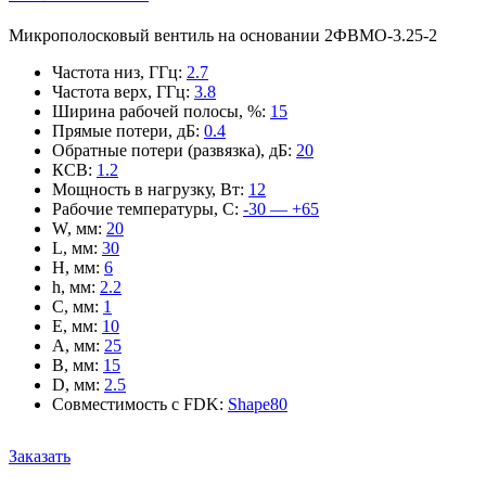
Микрополосковый вентиль на основании 2ФВМO-3.25-2
Частота низ, ГГц
:
2.7
Частота верх, ГГц
:
3.8
Ширина рабочей полосы, %
:
15
Прямые потери, дБ
:
0.4
Обратные потери (развязка), дБ
:
20
КСВ
:
1.2
Мощность в нагрузку, Вт
:
12
Рабочие температуры, С
:
-30 — +65
W, мм
:
20
L, мм
:
30
H, мм
:
6
h, мм
:
2.2
C, мм
:
1
E, мм
:
10
A, мм
:
25
B, мм
:
15
D, мм
:
2.5
Совместимость с FDK
:
Shape80
Заказать