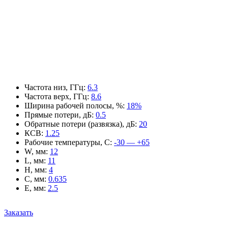
Частота низ, ГГц
:
6.3
Частота верх, ГГц
:
8.6
Ширина рабочей полосы, %
:
18%
Прямые потери, дБ
:
0.5
Обратные потери (развязка), дБ
:
20
КСВ
:
1.25
Рабочие температуры, С
:
-30 — +65
W, мм
:
12
L, мм
:
11
H, мм
:
4
C, мм
:
0.635
E, мм
:
2.5
Заказать