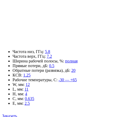
Частота низ, ГГц
:
5.8
Частота верх, ГГц
:
7.2
Ширина рабочей полосы, %
:
полная
Прямые потери, дБ
:
0.5
Обратные потери (развязка), дБ
:
20
КСВ
:
1.25
Рабочие температуры, С
:
-30 — +65
W, мм
:
12
L, мм
:
11
H, мм
:
4
C, мм
:
0.635
E, мм
:
2.5
Заказать