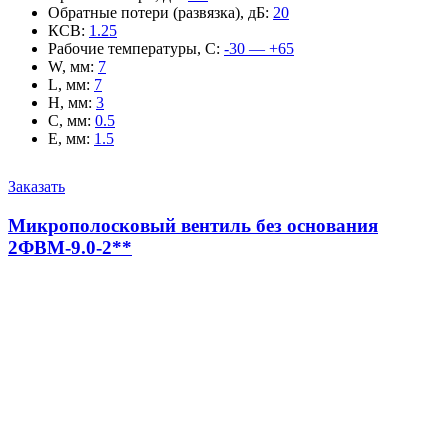
Обратные потери (развязка), дБ
:
20
КСВ
:
1.25
Рабочие температуры, С
:
-30 — +65
W, мм
:
7
L, мм
:
7
H, мм
:
3
C, мм
:
0.5
E, мм
:
1.5
Заказать
Микрополосковый вентиль без основания
2ФВМ-9.0-2**