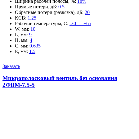
Ширина рабочей полосы, %
:
18%
Прямые потери, дБ
:
0.5
Обратные потери (развязка), дБ
:
20
КСВ
:
1.25
Рабочие температуры, С
:
-30 — +65
W, мм
:
10
L, мм
:
9
H, мм
:
4
C, мм
:
0.635
E, мм
:
1.5
Заказать
Микрополосковый вентиль без основания
2ФВМ-7.5-5