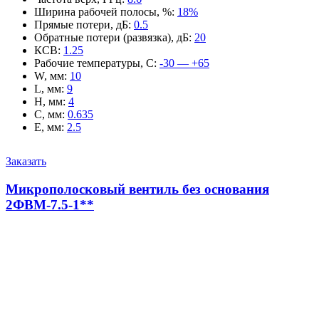
Ширина рабочей полосы, %
:
18%
Прямые потери, дБ
:
0.5
Обратные потери (развязка), дБ
:
20
КСВ
:
1.25
Рабочие температуры, С
:
-30 — +65
W, мм
:
10
L, мм
:
9
H, мм
:
4
C, мм
:
0.635
E, мм
:
2.5
Заказать
Микрополосковый вентиль без основания
2ФВМ-7.5-1**