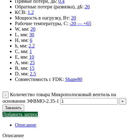
Прямые потери, дБ
:
0.4
Обратные потери (развязка), дБ
:
20
КСВ
:
1.2
Мощность в нагрузку, Вт
:
20
Рабочие температуры, С
:
-20 — +65
W, мм
:
20
L, мм
:
30
H, мм
:
6
h, мм
:
2.2
C, мм
:
1
E, мм
:
10
A, мм
:
25
B, мм
:
15
D, мм
:
2.5
Совместимость с FDK
:
Shape80
Количество товара Микрополосковый вентиль на
основании 3ФВМO-2.35-1
Заказать
Добавить запрос
Описание
Описание