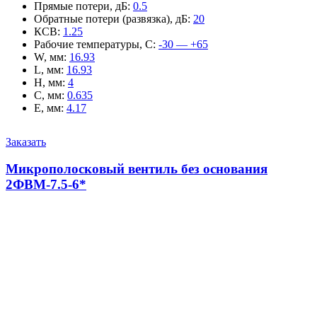
Прямые потери, дБ
:
0.5
Обратные потери (развязка), дБ
:
20
КСВ
:
1.25
Рабочие температуры, С
:
-30 — +65
W, мм
:
16.93
L, мм
:
16.93
H, мм
:
4
C, мм
:
0.635
E, мм
:
4.17
Заказать
Микрополосковый вентиль без основания
2ФВМ-7.5-6*