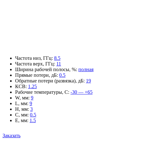
Частота низ, ГГц
:
8.5
Частота верх, ГГц
:
11
Ширина рабочей полосы, %
:
полная
Прямые потери, дБ
:
0.5
Обратные потери (развязка), дБ
:
19
КСВ
:
1.25
Рабочие температуры, С
:
-30 — +65
W, мм
:
9
L, мм
:
9
H, мм
:
3
C, мм
:
0.5
E, мм
:
1.5
Заказать