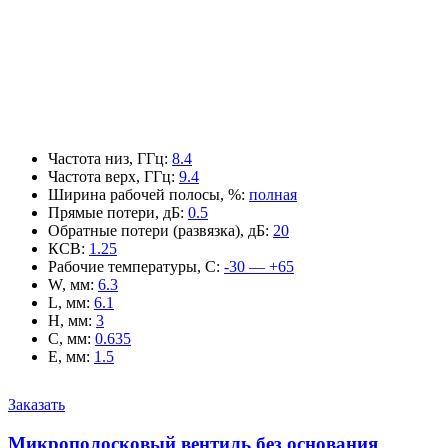
Частота низ, ГГц
:
8.4
Частота верх, ГГц
:
9.4
Ширина рабочей полосы, %
:
полная
Прямые потери, дБ
:
0.5
Обратные потери (развязка), дБ
:
20
КСВ
:
1.25
Рабочие температуры, С
:
-30 — +65
W, мм
:
6.3
L, мм
:
6.1
H, мм
:
3
C, мм
:
0.635
E, мм
:
1.5
Заказать
Микрополосковый вентиль без основания