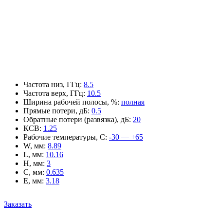
Частота низ, ГГц
:
8.5
Частота верх, ГГц
:
10.5
Ширина рабочей полосы, %
:
полная
Прямые потери, дБ
:
0.5
Обратные потери (развязка), дБ
:
20
КСВ
:
1.25
Рабочие температуры, С
:
-30 — +65
W, мм
:
8.89
L, мм
:
10.16
H, мм
:
3
C, мм
:
0.635
E, мм
:
3.18
Заказать