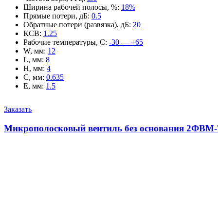
Ширина рабочей полосы, %
:
18%
Прямые потери, дБ
:
0.5
Обратные потери (развязка), дБ
:
20
КСВ
:
1.25
Рабочие температуры, С
:
-30 — +65
W, мм
:
12
L, мм
:
8
H, мм
:
4
C, мм
:
0.635
E, мм
:
1.5
Заказать
Микрополосковый вентиль без основания 2ФВМ-7