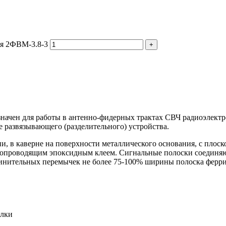
ия 2ФВМ-3.8-3
начен для работы в антенно-фидерных трактах СВЧ радиоэлект
 развязывающего (разделительного) устройства.
, в каверне на поверхности металлического основания, с плоск
копроводящим эпоксидным клеем. Сигнальные полоски соединя
нительных перемычек не более 75-100% ширины полоска феррит
елки