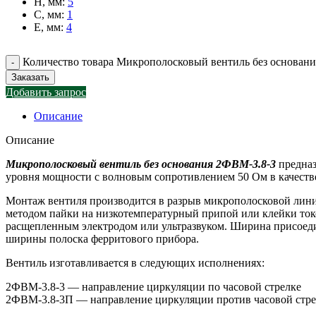
H, мм
:
5
C, мм
:
1
E, мм
:
4
Количество товара Микрополосковый вентиль без основан
Заказать
Добавить запрос
Описание
Описание
Микрополосковый вентиль без основания 2ФВМ-3.8-3
предназ
уровня мощности с волновым сопротивлением 50 Ом в качестве
Монтаж вентиля производится в разрыв микрополосковой линии
методом пайки на низкотемпературный припой или клейки то
расщепленным электродом или ультразвуком. Ширина присоеди
ширины полоска ферритового прибора.
Вентиль изготавливается в следующих исполнениях:
2ФВМ-3.8-3 — направление циркуляции по часовой стрелке
2ФВМ-3.8-3П — направление циркуляции против часовой стр