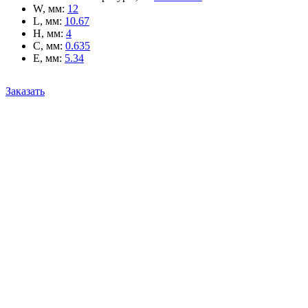
W, мм
:
12
L, мм
:
10.67
H, мм
:
4
C, мм
:
0.635
E, мм
:
5.34
Заказать