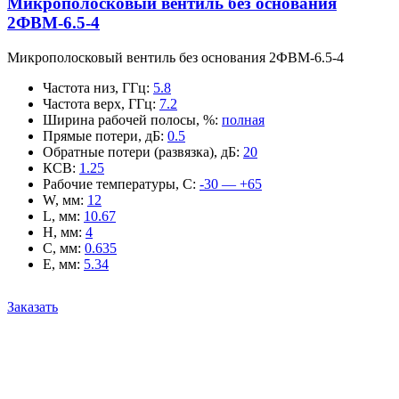
Микрополосковый вентиль без основания
2ФВМ-6.5-4
Микрополосковый вентиль без основания 2ФВМ-6.5-4
Частота низ, ГГц
:
5.8
Частота верх, ГГц
:
7.2
Ширина рабочей полосы, %
:
полная
Прямые потери, дБ
:
0.5
Обратные потери (развязка), дБ
:
20
КСВ
:
1.25
Рабочие температуры, С
:
-30 — +65
W, мм
:
12
L, мм
:
10.67
H, мм
:
4
C, мм
:
0.635
E, мм
:
5.34
Заказать