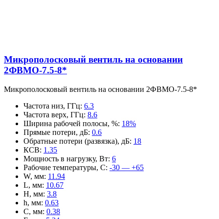
Микрополосковый вентиль на основании
2ФВМO-7.5-8*
Микрополосковый вентиль на основании 2ФВМO-7.5-8*
Частота низ, ГГц
:
6.3
Частота верх, ГГц
:
8.6
Ширина рабочей полосы, %
:
18%
Прямые потери, дБ
:
0.6
Обратные потери (развязка), дБ
:
18
КСВ
:
1.35
Мощность в нагрузку, Вт
:
6
Рабочие температуры, С
:
-30 — +65
W, мм
:
11.94
L, мм
:
10.67
H, мм
:
3.8
h, мм
:
0.63
C, мм
:
0.38