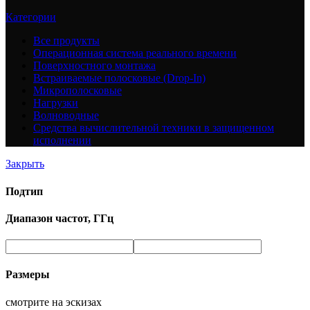
Категории
Все
продукты
Операционная система реального времени
Поверхностного монтажа
Встраиваемые полосковые (Drop-In)
Микрополосковые
Нагрузки
Волноводные
Средства вычислительной техники в защищенном
исполнении
Закрыть
Подтип
Диапазон частот, ГГц
Размеры
смотрите на эскизах