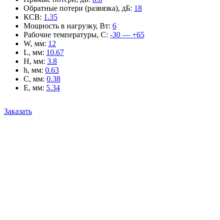
Обратные потери (развязка), дБ
:
18
КСВ
:
1.35
Мощность в нагрузку, Вт
:
6
Рабочие температуры, С
:
-30 — +65
W, мм
:
12
L, мм
:
10.67
H, мм
:
3.8
h, мм
:
0.63
C, мм
:
0.38
E, мм
:
5.34
Заказать