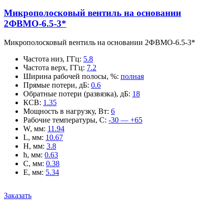
Микрополосковый вентиль на основании
2ФВМO-6.5-3*
Микрополосковый вентиль на основании 2ФВМO-6.5-3*
Частота низ, ГГц
:
5.8
Частота верх, ГГц
:
7.2
Ширина рабочей полосы, %
:
полная
Прямые потери, дБ
:
0.6
Обратные потери (развязка), дБ
:
18
КСВ
:
1.35
Мощность в нагрузку, Вт
:
6
Рабочие температуры, С
:
-30 — +65
W, мм
:
11.94
L, мм
:
10.67
H, мм
:
3.8
h, мм
:
0.63
C, мм
:
0.38
E, мм
:
5.34
Заказать