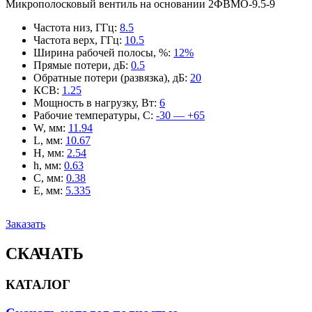
Микрополосковый вентиль на основании 2ФВМO-9.5-9
Частота низ, ГГц
:
8.5
Частота верх, ГГц
:
10.5
Ширина рабочей полосы, %
:
12%
Прямые потери, дБ
:
0.5
Обратные потери (развязка), дБ
:
20
КСВ
:
1.25
Мощность в нагрузку, Вт
:
6
Рабочие температуры, С
:
-30 — +65
W, мм
:
11.94
L, мм
:
10.67
H, мм
:
2.54
h, мм
:
0.63
C, мм
:
0.38
E, мм
:
5.335
Заказать
СКАЧАТЬ
КАТАЛОГ