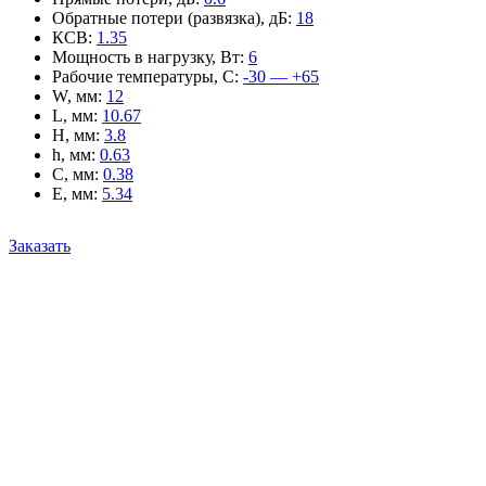
Обратные потери (развязка), дБ
:
18
КСВ
:
1.35
Мощность в нагрузку, Вт
:
6
Рабочие температуры, С
:
-30 — +65
W, мм
:
12
L, мм
:
10.67
H, мм
:
3.8
h, мм
:
0.63
C, мм
:
0.38
E, мм
:
5.34
Заказать