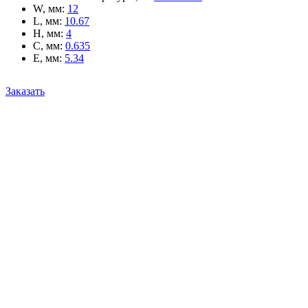
W, мм
:
12
L, мм
:
10.67
H, мм
:
4
C, мм
:
0.635
E, мм
:
5.34
Заказать