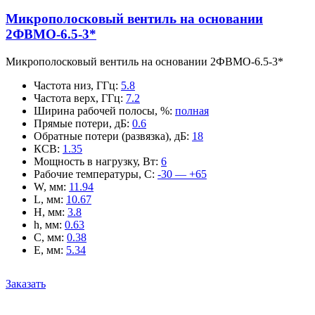
Микрополосковый вентиль на основании
2ФВМO-6.5-3*
Микрополосковый вентиль на основании 2ФВМO-6.5-3*
Частота низ, ГГц
:
5.8
Частота верх, ГГц
:
7.2
Ширина рабочей полосы, %
:
полная
Прямые потери, дБ
:
0.6
Обратные потери (развязка), дБ
:
18
КСВ
:
1.35
Мощность в нагрузку, Вт
:
6
Рабочие температуры, С
:
-30 — +65
W, мм
:
11.94
L, мм
:
10.67
H, мм
:
3.8
h, мм
:
0.63
C, мм
:
0.38
E, мм
:
5.34
Заказать