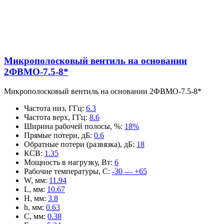
Микрополосковый вентиль на основании
2ФВМO-7.5-8*
Микрополосковый вентиль на основании 2ФВМO-7.5-8*
Частота низ, ГГц
:
6.3
Частота верх, ГГц
:
8.6
Ширина рабочей полосы, %
:
18%
Прямые потери, дБ
:
0.6
Обратные потери (развязка), дБ
:
18
КСВ
:
1.35
Мощность в нагрузку, Вт
:
6
Рабочие температуры, С
:
-30 — +65
W, мм
:
11.94
L, мм
:
10.67
H, мм
:
3.8
h, мм
:
0.63
C, мм
:
0.38