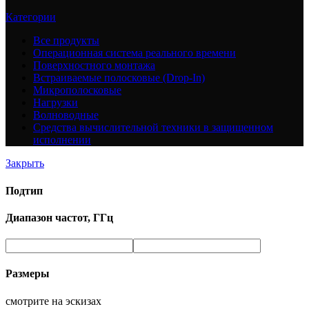
Категории
Все
продукты
Операционная система реального времени
Поверхностного монтажа
Встраиваемые полосковые (Drop-In)
Микрополосковые
Нагрузки
Волноводные
Средства вычислительной техники в защищенном
исполнении
Закрыть
Подтип
Диапазон частот, ГГц
Размеры
смотрите на эскизах