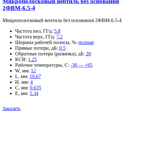
Микрополосковый вентиль без основания
2ФВМ-6.5-4
Микрополосковый вентиль без основания 2ФВМ-6.5-4
Частота низ, ГГц
:
5.8
Частота верх, ГГц
:
7.2
Ширина рабочей полосы, %
:
полная
Прямые потери, дБ
:
0.5
Обратные потери (развязка), дБ
:
20
КСВ
:
1.25
Рабочие температуры, С
:
-30 — +65
W, мм
:
12
L, мм
:
10.67
H, мм
:
4
C, мм
:
0.635
E, мм
:
5.34
Заказать