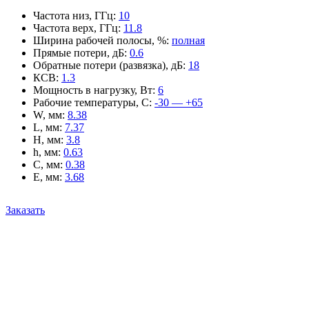
Частота низ, ГГц
:
10
Частота верх, ГГц
:
11.8
Ширина рабочей полосы, %
:
полная
Прямые потери, дБ
:
0.6
Обратные потери (развязка), дБ
:
18
КСВ
:
1.3
Мощность в нагрузку, Вт
:
6
Рабочие температуры, С
:
-30 — +65
W, мм
:
8.38
L, мм
:
7.37
H, мм
:
3.8
h, мм
:
0.63
C, мм
:
0.38
E, мм
:
3.68
Заказать