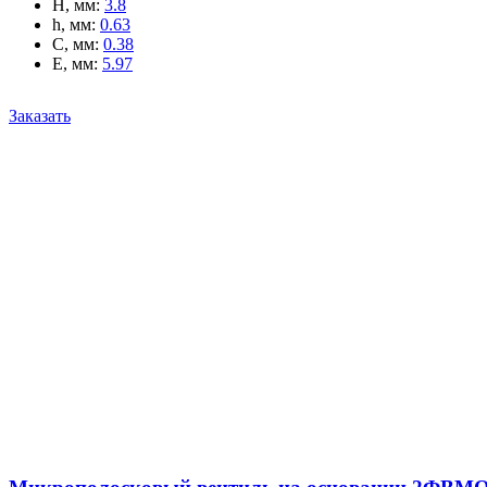
H, мм
:
3.8
h, мм
:
0.63
C, мм
:
0.38
E, мм
:
5.97
Заказать