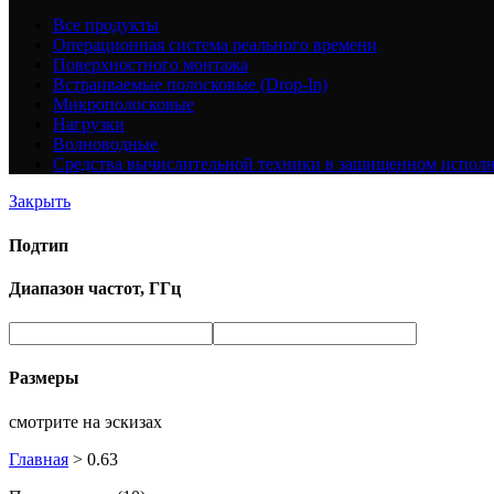
Все
продукты
Операционная система реального времени
Поверхностного монтажа
Встраиваемые полосковые (Drop-In)
Микрополосковые
Нагрузки
Волноводные
Средства вычислительной техники в защищенном испол
Закрыть
Подтип
Диапазон частот, ГГц
Размеры
смотрите на эскизах
Главная
>
0.63