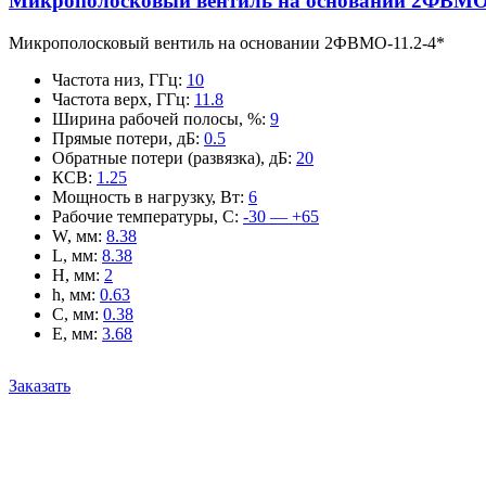
Микрополосковый вентиль на основании 2ФВМO-
Микрополосковый вентиль на основании 2ФВМO-11.2-4*
Частота низ, ГГц
:
10
Частота верх, ГГц
:
11.8
Ширина рабочей полосы, %
:
9
Прямые потери, дБ
:
0.5
Обратные потери (развязка), дБ
:
20
КСВ
:
1.25
Мощность в нагрузку, Вт
:
6
Рабочие температуры, С
:
-30 — +65
W, мм
:
8.38
L, мм
:
8.38
H, мм
:
2
h, мм
:
0.63
C, мм
:
0.38
E, мм
:
3.68
Заказать