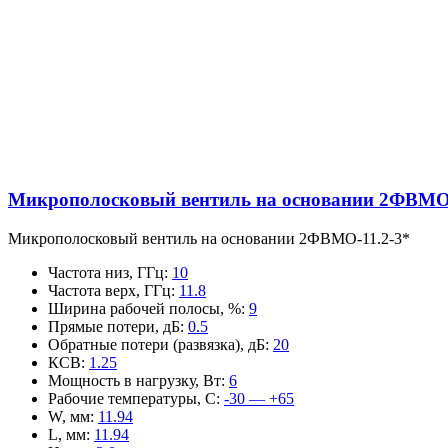
Микрополосковый вентиль на основании 2ФВМO-
Микрополосковый вентиль на основании 2ФВМO-11.2-3*
Частота низ, ГГц
:
10
Частота верх, ГГц
:
11.8
Ширина рабочей полосы, %
:
9
Прямые потери, дБ
:
0.5
Обратные потери (развязка), дБ
:
20
КСВ
:
1.25
Мощность в нагрузку, Вт
:
6
Рабочие температуры, С
:
-30 — +65
W, мм
:
11.94
L, мм
:
11.94