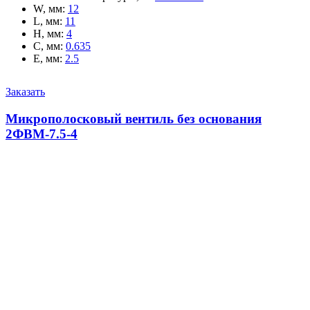
W, мм
:
12
L, мм
:
11
H, мм
:
4
C, мм
:
0.635
E, мм
:
2.5
Заказать
Микрополосковый вентиль без основания
2ФВМ-7.5-4