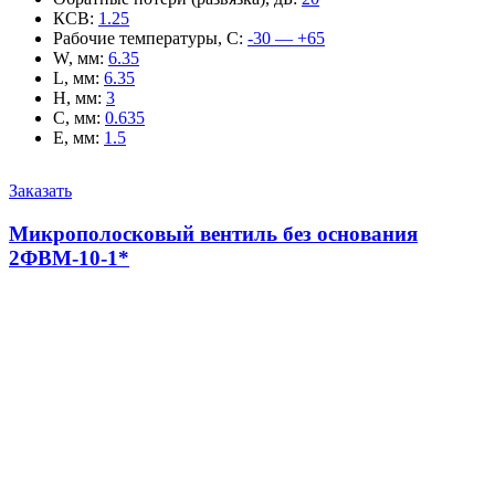
КСВ
:
1.25
Рабочие температуры, С
:
-30 — +65
W, мм
:
6.35
L, мм
:
6.35
H, мм
:
3
C, мм
:
0.635
E, мм
:
1.5
Заказать
Микрополосковый вентиль без основания
2ФВМ-10-1*