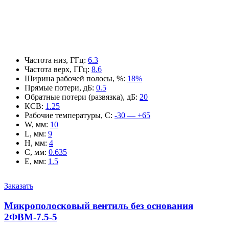
Частота низ, ГГц
:
6.3
Частота верх, ГГц
:
8.6
Ширина рабочей полосы, %
:
18%
Прямые потери, дБ
:
0.5
Обратные потери (развязка), дБ
:
20
КСВ
:
1.25
Рабочие температуры, С
:
-30 — +65
W, мм
:
10
L, мм
:
9
H, мм
:
4
C, мм
:
0.635
E, мм
:
1.5
Заказать
Микрополосковый вентиль без основания
2ФВМ-7.5-5