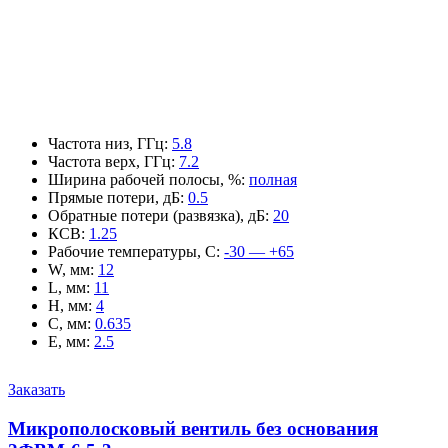
Частота низ, ГГц
:
5.8
Частота верх, ГГц
:
7.2
Ширина рабочей полосы, %
:
полная
Прямые потери, дБ
:
0.5
Обратные потери (развязка), дБ
:
20
КСВ
:
1.25
Рабочие температуры, С
:
-30 — +65
W, мм
:
12
L, мм
:
11
H, мм
:
4
C, мм
:
0.635
E, мм
:
2.5
Заказать
Микрополосковый вентиль без основания