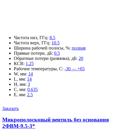
Частота низ, ГГц
:
8.5
Частота верх, ГГц
:
10.5
Ширина рабочей полосы, %
:
полная
Прямые потери, дБ
:
0.5
Обратные потери (развязка), дБ
:
20
КСВ
:
1.25
Рабочие температуры, С
:
-30 — +65
W, мм
:
14
L, мм
:
14
H, мм
:
3
C, мм
:
0.635
E, мм
:
2.5
Заказать
Микрополосковый вентиль без основания
2ФВМ-9.5-3*