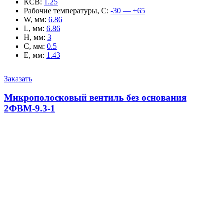
КСВ
:
1.25
Рабочие температуры, С
:
-30 — +65
W, мм
:
6.86
L, мм
:
6.86
H, мм
:
3
C, мм
:
0.5
E, мм
:
1.43
Заказать
Микрополосковый вентиль без основания
2ФВМ-9.3-1