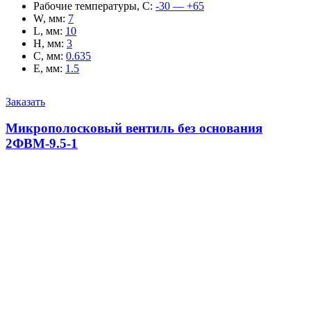
Рабочие температуры, С
:
-30 — +65
W, мм
:
7
L, мм
:
10
H, мм
:
3
C, мм
:
0.635
E, мм
:
1.5
Заказать
Микрополосковый вентиль без основания
2ФВМ-9.5-1