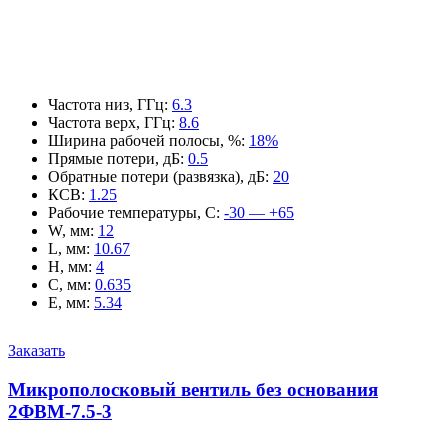
Частота низ, ГГц
:
6.3
Частота верх, ГГц
:
8.6
Ширина рабочей полосы, %
:
18%
Прямые потери, дБ
:
0.5
Обратные потери (развязка), дБ
:
20
КСВ
:
1.25
Рабочие температуры, С
:
-30 — +65
W, мм
:
12
L, мм
:
10.67
H, мм
:
4
C, мм
:
0.635
E, мм
:
5.34
Заказать
Микрополосковый вентиль без основания
2ФВМ-7.5-3