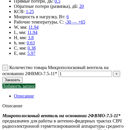
Прямые потери, дБ
:
0.5
Обратные потери (развязка), дБ
:
20
КСВ
:
1.25
Мощность в нагрузку, Вт
:
6
Рабочие температуры, С
:
-30 — +65
W, мм
:
11.94
L, мм
:
11.94
H, мм
:
3.8
h, мм
:
0.63
C, мм
:
0.38
E, мм
:
5.97
Количество товара Микрополосковый вентиль на
основании 2ФВМO-7.5-11*
Заказать
Добавить запрос
Описание
Описание
Микрополосковый вентиль на основании 2ФВМO-7.5-11*
предназначен для работы в антенно-фидерных трактах СВЧ
радиоэлектронной герметизированной аппаратуры среднего