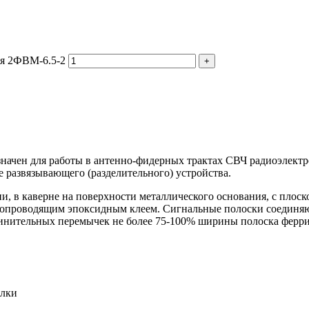
ия 2ФВМ-6.5-2
начен для работы в антенно-фидерных трактах СВЧ радиоэлект
 развязывающего (разделительного) устройства.
, в каверне на поверхности металлического основания, с плоск
копроводящим эпоксидным клеем. Сигнальные полоски соединя
нительных перемычек не более 75-100% ширины полоска феррит
елки