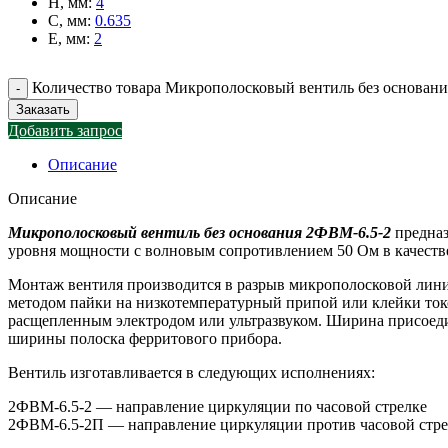
H, мм
:
4
C, мм
:
0.635
E, мм
:
2
Количество товара Микрополосковый вентиль без основан
Заказать
Добавить запрос
Описание
Описание
Микрополосковый вентиль без основания 2ФВМ-6.5-2
предназ
уровня мощности с волновым сопротивлением 50 Ом в качестве
Монтаж вентиля производится в разрыв микрополосковой линии
методом пайки на низкотемпературный припой или клейки то
расщепленным электродом или ультразвуком. Ширина присоеди
ширины полоска ферритового прибора.
Вентиль изготавливается в следующих исполнениях:
2ФВМ-6.5-2 — направление циркуляции по часовой стрелке
2ФВМ-6.5-2П — направление циркуляции против часовой стр