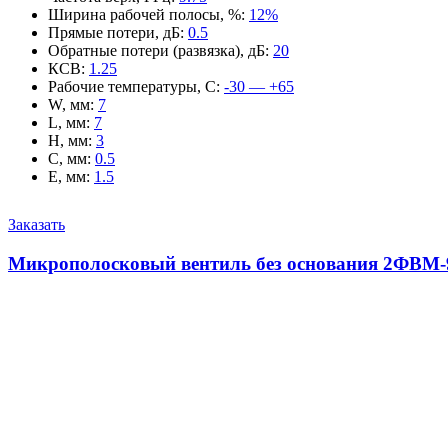
Ширина рабочей полосы, %
:
12%
Прямые потери, дБ
:
0.5
Обратные потери (развязка), дБ
:
20
КСВ
:
1.25
Рабочие температуры, С
:
-30 — +65
W, мм
:
7
L, мм
:
7
H, мм
:
3
C, мм
:
0.5
E, мм
:
1.5
Заказать
Микрополосковый вентиль без основания 2ФВМ-9