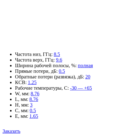
Частота низ, ГГц
:
8.5
Частота верх, ГГц
:
9.6
Ширина рабочей полосы, %
:
полная
Прямые потери, дБ
:
0.5
Обратные потери (развязка), дБ
:
20
КСВ
:
1.25
Рабочие температуры, С
:
-30 — +65
W, мм
:
8.76
L, мм
:
8.76
H, мм
:
3
C, мм
:
0.5
E, мм
:
1.65
Заказать