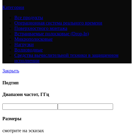
Категории
Все
продукты
Операционная система реального времени
Поверхностного монтажа
Встраиваемые полосковые (Drop-In)
Микрополосковые
Нагрузки
Волноводные
Средства вычислительной техники в защищенном
исполнении
Закрыть
Подтип
Диапазон частот, ГГц
Размеры
смотрите на эскизах