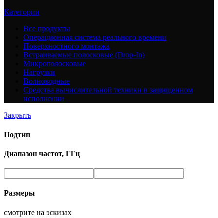
Категории
Все
продукты
Операционная система реального времени
Поверхностного монтажа
Встраиваемые полосковые (Drop-In)
Микрополосковые
Нагрузки
Волноводные
Средства вычислительной техники в защищенном
исполнении
Закрыть
Подтип
Диапазон частот, ГГц
Размеры
смотрите на эскизах