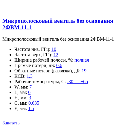
Микрополосковый вентиль без основания
2ФВМ-11-1
Микрополосковый вентиль без основания 2ФВМ-11-1
Частота низ, ГГц
:
10
Частота верх, ГГц
:
12
Ширина рабочей полосы, %
:
полная
Прямые потери, дБ
:
0.6
Обратные потери (развязка), дБ
:
19
КСВ
:
1.3
Рабочие температуры, С
:
-30 — +65
W, мм
:
7
L, мм
:
6
H, мм
:
3
C, мм
:
0.635
E, мм
:
1.5
Заказать