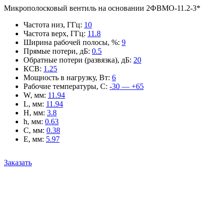
Микрополосковый вентиль на основании 2ФВМO-11.2-3*
Частота низ, ГГц
:
10
Частота верх, ГГц
:
11.8
Ширина рабочей полосы, %
:
9
Прямые потери, дБ
:
0.5
Обратные потери (развязка), дБ
:
20
КСВ
:
1.25
Мощность в нагрузку, Вт
:
6
Рабочие температуры, С
:
-30 — +65
W, мм
:
11.94
L, мм
:
11.94
H, мм
:
3.8
h, мм
:
0.63
C, мм
:
0.38
E, мм
:
5.97
Заказать