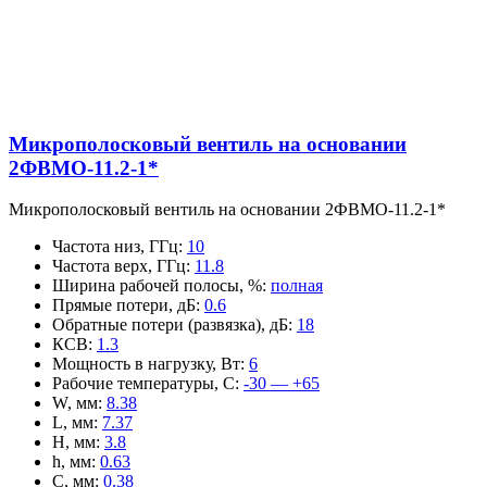
Микрополосковый вентиль на основании
2ФВМO-11.2-1*
Микрополосковый вентиль на основании 2ФВМO-11.2-1*
Частота низ, ГГц
:
10
Частота верх, ГГц
:
11.8
Ширина рабочей полосы, %
:
полная
Прямые потери, дБ
:
0.6
Обратные потери (развязка), дБ
:
18
КСВ
:
1.3
Мощность в нагрузку, Вт
:
6
Рабочие температуры, С
:
-30 — +65
W, мм
:
8.38
L, мм
:
7.37
H, мм
:
3.8
h, мм
:
0.63
C, мм
:
0.38