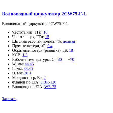
Волноводный циркулятор 2CW75-F-1
Волноводный циркулятор 2CW75-F-1
Частота низ, ГГц
:
10
Частота верх, ГГц
:
15
Ширина рабочей полосы, %
:
полная
Прямые потери, дБ
:
0.4
Обратные потери (развязка), дБ
:
18
КСВ
:
1.3
Рабочие температуры, С
:
-30 — +70
W, мм
:
44.45
L, мм
:
44.45
H, мм
:
38.1
Мощность ср, Вт
:
2
Фланец по EIA
:
UBR-120
Волновод по EIA
:
WR-75
Заказать