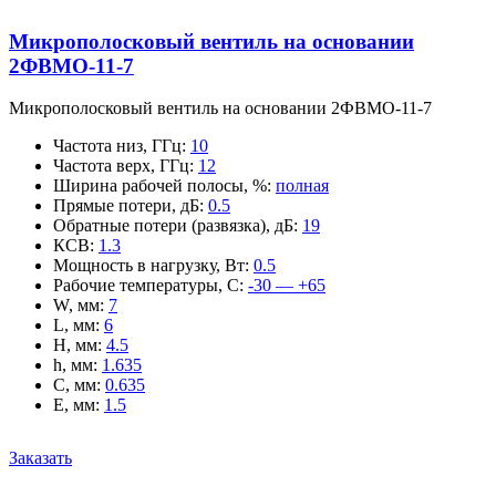
Микрополосковый вентиль на основании
2ФВМO-11-7
Микрополосковый вентиль на основании 2ФВМO-11-7
Частота низ, ГГц
:
10
Частота верх, ГГц
:
12
Ширина рабочей полосы, %
:
полная
Прямые потери, дБ
:
0.5
Обратные потери (развязка), дБ
:
19
КСВ
:
1.3
Мощность в нагрузку, Вт
:
0.5
Рабочие температуры, С
:
-30 — +65
W, мм
:
7
L, мм
:
6
H, мм
:
4.5
h, мм
:
1.635
C, мм
:
0.635
E, мм
:
1.5
Заказать