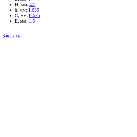
H, мм
:
4.5
h, мм
:
1.635
C, мм
:
0.635
E, мм
:
1.5
Заказать