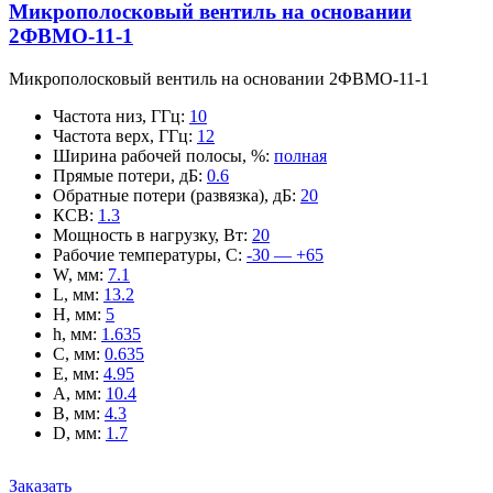
Микрополосковый вентиль на основании
2ФВМO-11-1
Микрополосковый вентиль на основании 2ФВМO-11-1
Частота низ, ГГц
:
10
Частота верх, ГГц
:
12
Ширина рабочей полосы, %
:
полная
Прямые потери, дБ
:
0.6
Обратные потери (развязка), дБ
:
20
КСВ
:
1.3
Мощность в нагрузку, Вт
:
20
Рабочие температуры, С
:
-30 — +65
W, мм
:
7.1
L, мм
:
13.2
H, мм
:
5
h, мм
:
1.635
C, мм
:
0.635
E, мм
:
4.95
A, мм
:
10.4
B, мм
:
4.3
D, мм
:
1.7
Заказать