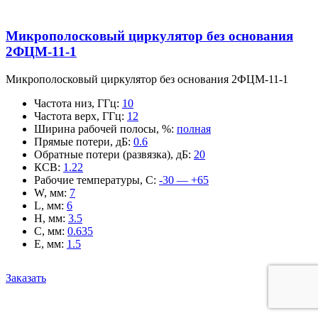
Микрополосковый циркулятор без основания
2ФЦМ-11-1
Микрополосковый циркулятор без основания 2ФЦМ-11-1
Частота низ, ГГц
:
10
Частота верх, ГГц
:
12
Ширина рабочей полосы, %
:
полная
Прямые потери, дБ
:
0.6
Обратные потери (развязка), дБ
:
20
КСВ
:
1.22
Рабочие температуры, С
:
-30 — +65
W, мм
:
7
L, мм
:
6
H, мм
:
3.5
C, мм
:
0.635
E, мм
:
1.5
Заказать