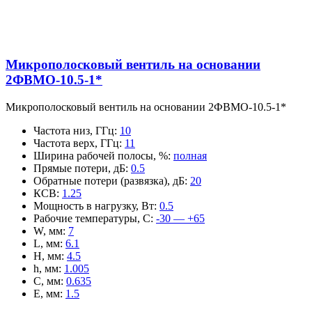
Микрополосковый вентиль на основании
2ФВМO-10.5-1*
Микрополосковый вентиль на основании 2ФВМO-10.5-1*
Частота низ, ГГц
:
10
Частота верх, ГГц
:
11
Ширина рабочей полосы, %
:
полная
Прямые потери, дБ
:
0.5
Обратные потери (развязка), дБ
:
20
КСВ
:
1.25
Мощность в нагрузку, Вт
:
0.5
Рабочие температуры, С
:
-30 — +65
W, мм
:
7
L, мм
:
6.1
H, мм
:
4.5
h, мм
:
1.005
C, мм
:
0.635
E, мм
:
1.5