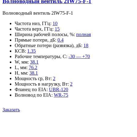
Волноводный вентиль 2IW75-F-1
Волноводный вентиль 2IW75-F-1
Частота низ, ГГц
:
10
Частота верх, ГГц
:
15
Ширина рабочей полосы, %
:
полная
Прямые потери, дБ
:
0.4
Обратные потери (развязка), дБ
:
18
КСВ
:
1.35
Рабочие температуры, С
:
-30 — +70
W, мм
:
38.1
L, мм
:
76.2
H, мм
:
38.1
Мощность ср, Вт
:
2
Мощность в нагрузку, Вт
:
2
Фланец по EIA
:
UBR-120
Волновод по EIA
:
WR-75
Заказать