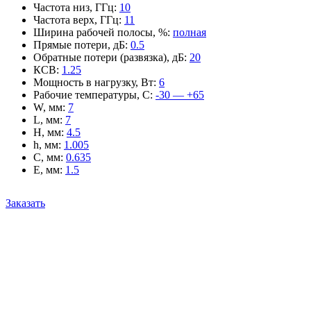
Частота низ, ГГц
:
10
Частота верх, ГГц
:
11
Ширина рабочей полосы, %
:
полная
Прямые потери, дБ
:
0.5
Обратные потери (развязка), дБ
:
20
КСВ
:
1.25
Мощность в нагрузку, Вт
:
6
Рабочие температуры, С
:
-30 — +65
W, мм
:
7
L, мм
:
7
H, мм
:
4.5
h, мм
:
1.005
C, мм
:
0.635
E, мм
:
1.5
Заказать