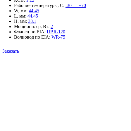
КСВ
:
1.22
Рабочие температуры, С
:
-30 — +70
W, мм
:
44.45
L, мм
:
44.45
H, мм
:
38.1
Мощность ср, Вт
:
2
Фланец по EIA
:
UBR-120
Волновод по EIA
:
WR-75
Заказать