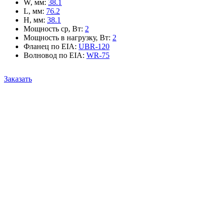
W, мм
:
38.1
L, мм
:
76.2
H, мм
:
38.1
Мощность ср, Вт
:
2
Мощность в нагрузку, Вт
:
2
Фланец по EIA
:
UBR-120
Волновод по EIA
:
WR-75
Заказать