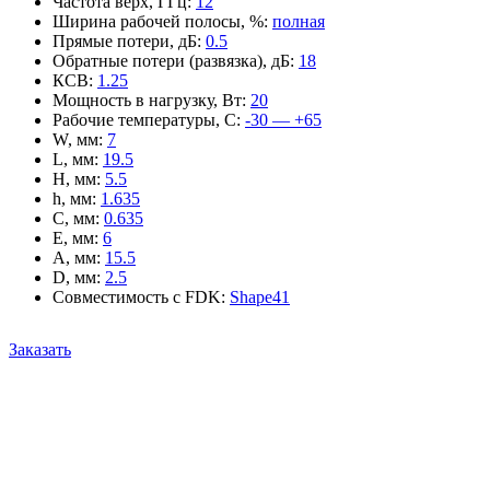
Частота верх, ГГц
:
12
Ширина рабочей полосы, %
:
полная
Прямые потери, дБ
:
0.5
Обратные потери (развязка), дБ
:
18
КСВ
:
1.25
Мощность в нагрузку, Вт
:
20
Рабочие температуры, С
:
-30 — +65
W, мм
:
7
L, мм
:
19.5
H, мм
:
5.5
h, мм
:
1.635
C, мм
:
0.635
E, мм
:
6
A, мм
:
15.5
D, мм
:
2.5
Совместимость с FDK
:
Shape41
Заказать