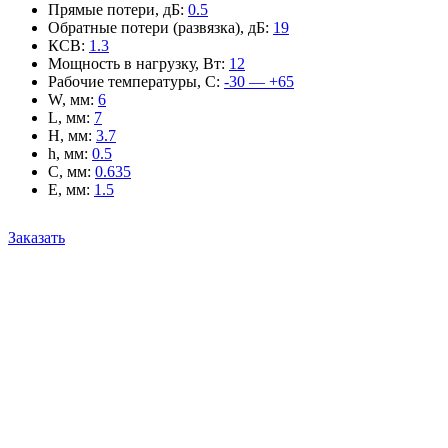
Прямые потери, дБ
:
0.5
Обратные потери (развязка), дБ
:
19
КСВ
:
1.3
Мощность в нагрузку, Вт
:
12
Рабочие температуры, С
:
-30 — +65
W, мм
:
6
L, мм
:
7
H, мм
:
3.7
h, мм
:
0.5
C, мм
:
0.635
E, мм
:
1.5
Заказать