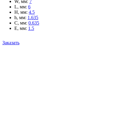
W, мм
:
7
L, мм
:
6
H, мм
:
4.5
h, мм
:
1.635
C, мм
:
0.635
E, мм
:
1.5
Заказать