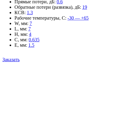
Прямые потери, дБ
:
0.6
Обратные потери (развязка), дБ
:
19
КСВ
:
1.3
Рабочие температуры, С
:
-30 — +65
W, мм
:
7
L, мм
:
7
H, мм
:
4
C, мм
:
0.635
E, мм
:
1.5
Заказать