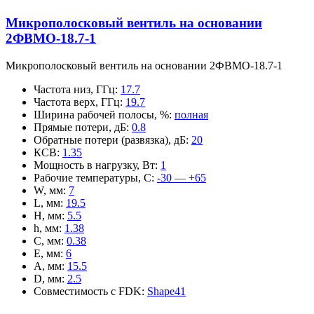
Микрополосковый вентиль на основании
2ФВМO-18.7-1
Микрополосковый вентиль на основании 2ФВМO-18.7-1
Частота низ, ГГц
:
17.7
Частота верх, ГГц
:
19.7
Ширина рабочей полосы, %
:
полная
Прямые потери, дБ
:
0.8
Обратные потери (развязка), дБ
:
20
КСВ
:
1.35
Мощность в нагрузку, Вт
:
1
Рабочие температуры, С
:
-30 — +65
W, мм
:
7
L, мм
:
19.5
H, мм
:
5.5
h, мм
:
1.38
C, мм
:
0.38
E, мм
:
6
A, мм
:
15.5
D, мм
:
2.5
Совместимость с FDK
:
Shape41