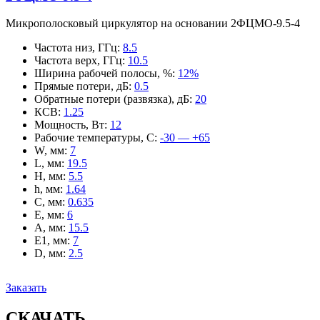
Микрополосковый циркулятор на основании 2ФЦМО-9.5-4
Частота низ, ГГц
:
8.5
Частота верх, ГГц
:
10.5
Ширина рабочей полосы, %
:
12%
Прямые потери, дБ
:
0.5
Обратные потери (развязка), дБ
:
20
КСВ
:
1.25
Мощность, Вт
:
12
Рабочие температуры, С
:
-30 — +65
W, мм
:
7
L, мм
:
19.5
H, мм
:
5.5
h, мм
:
1.64
C, мм
:
0.635
E, мм
:
6
A, мм
:
15.5
E1, мм
:
7
D, мм
:
2.5
Заказать
СКАЧАТЬ