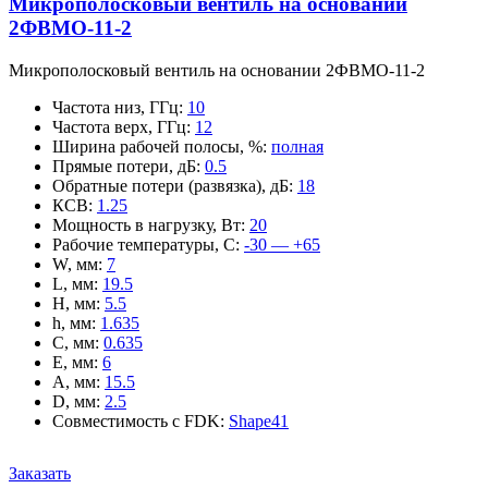
Микрополосковый вентиль на основании
2ФВМO-11-2
Микрополосковый вентиль на основании 2ФВМO-11-2
Частота низ, ГГц
:
10
Частота верх, ГГц
:
12
Ширина рабочей полосы, %
:
полная
Прямые потери, дБ
:
0.5
Обратные потери (развязка), дБ
:
18
КСВ
:
1.25
Мощность в нагрузку, Вт
:
20
Рабочие температуры, С
:
-30 — +65
W, мм
:
7
L, мм
:
19.5
H, мм
:
5.5
h, мм
:
1.635
C, мм
:
0.635
E, мм
:
6
A, мм
:
15.5
D, мм
:
2.5
Совместимость с FDK
:
Shape41
Заказать