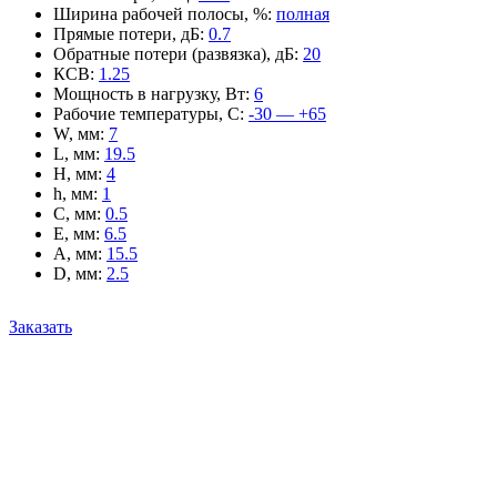
Ширина рабочей полосы, %
:
полная
Прямые потери, дБ
:
0.7
Обратные потери (развязка), дБ
:
20
КСВ
:
1.25
Мощность в нагрузку, Вт
:
6
Рабочие температуры, С
:
-30 — +65
W, мм
:
7
L, мм
:
19.5
H, мм
:
4
h, мм
:
1
C, мм
:
0.5
E, мм
:
6.5
A, мм
:
15.5
D, мм
:
2.5
Заказать