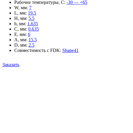
Рабочие температуры, С
:
-30 — +65
W, мм
:
7
L, мм
:
19.5
H, мм
:
5.5
h, мм
:
1.635
C, мм
:
0.635
E, мм
:
6
A, мм
:
15.5
D, мм
:
2.5
Совместимость с FDK
:
Shape41
Заказать