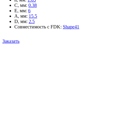
C, мм
:
0.38
E, мм
:
6
A, мм
:
15.5
D, мм
:
2.5
Совместимость с FDK
:
Shape41
Заказать