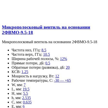
Микрополосковый вентиль на основании
2ФВМO-9.5-18
Микрополосковый вентиль на основании 2ФВМO-9.5-18
Частота низ, ГГц
:
8.5
Частота верх, ГГц
:
10.5
Ширина рабочей полосы, %
:
12%
Прямые потери, дБ
:
0.5
Обратные потери (развязка), дБ
:
20
КСВ
:
1.25
Мощность в нагрузку, Вт
:
12
Рабочие температуры, С
:
-30 — +65
W, мм
:
7
L, мм
:
19.5
H, мм
:
5.5
h, мм
:
2.535
C, мм
:
0.635
E, мм
:
6