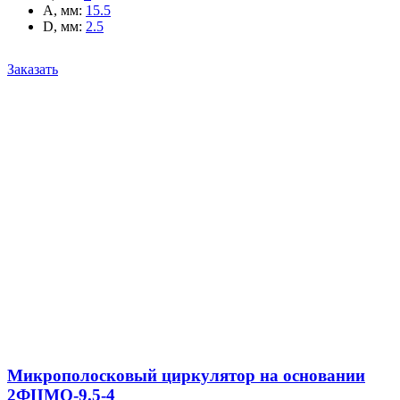
A, мм
:
15.5
D, мм
:
2.5
Заказать
Микрополосковый циркулятор на основании
2ФЦМО-9.5-4