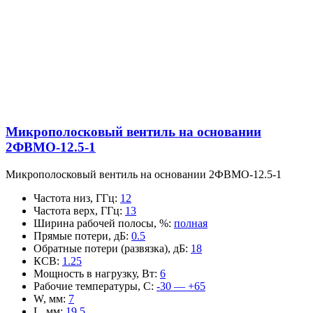
Микрополосковый вентиль на основании
2ФВМO-12.5-1
Микрополосковый вентиль на основании 2ФВМO-12.5-1
Частота низ, ГГц
:
12
Частота верх, ГГц
:
13
Ширина рабочей полосы, %
:
полная
Прямые потери, дБ
:
0.5
Обратные потери (развязка), дБ
:
18
КСВ
:
1.25
Мощность в нагрузку, Вт
:
6
Рабочие температуры, С
:
-30 — +65
W, мм
:
7
L, мм
:
19.5