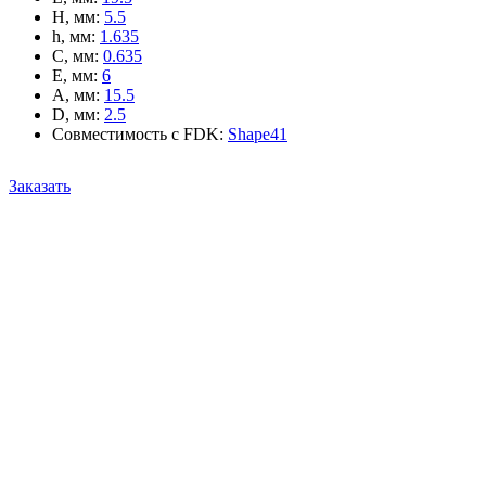
H, мм
:
5.5
h, мм
:
1.635
C, мм
:
0.635
E, мм
:
6
A, мм
:
15.5
D, мм
:
2.5
Совместимость с FDK
:
Shape41
Заказать