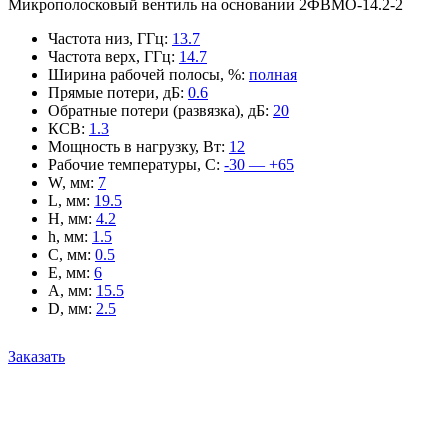
Микрополосковый вентиль на основании 2ФВМO-14.2-2
Частота низ, ГГц
:
13.7
Частота верх, ГГц
:
14.7
Ширина рабочей полосы, %
:
полная
Прямые потери, дБ
:
0.6
Обратные потери (развязка), дБ
:
20
КСВ
:
1.3
Мощность в нагрузку, Вт
:
12
Рабочие температуры, С
:
-30 — +65
W, мм
:
7
L, мм
:
19.5
H, мм
:
4.2
h, мм
:
1.5
C, мм
:
0.5
E, мм
:
6
A, мм
:
15.5
D, мм
:
2.5
Заказать