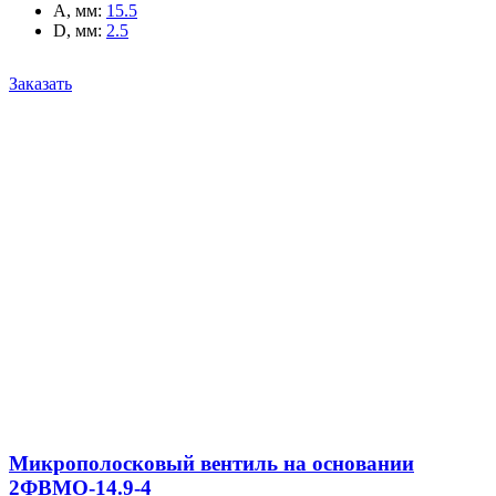
A, мм
:
15.5
D, мм
:
2.5
Заказать
Микрополосковый вентиль на основании
2ФВМO-14.9-4