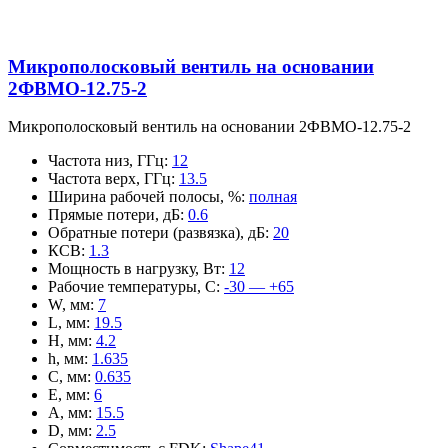
Микрополосковый вентиль на основании
2ФВМO-12.75-2
Микрополосковый вентиль на основании 2ФВМO-12.75-2
Частота низ, ГГц
:
12
Частота верх, ГГц
:
13.5
Ширина рабочей полосы, %
:
полная
Прямые потери, дБ
:
0.6
Обратные потери (развязка), дБ
:
20
КСВ
:
1.3
Мощность в нагрузку, Вт
:
12
Рабочие температуры, С
:
-30 — +65
W, мм
:
7
L, мм
:
19.5
H, мм
:
4.2
h, мм
:
1.635
C, мм
:
0.635
E, мм
:
6
A, мм
:
15.5
D, мм
:
2.5