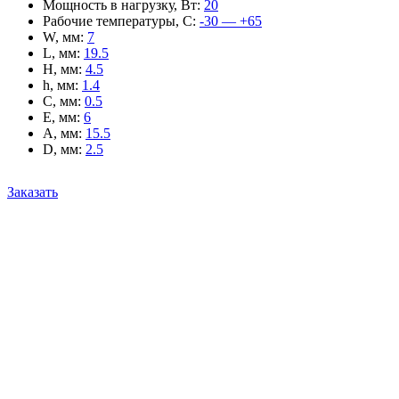
Мощность в нагрузку, Вт
:
20
Рабочие температуры, С
:
-30 — +65
W, мм
:
7
L, мм
:
19.5
H, мм
:
4.5
h, мм
:
1.4
C, мм
:
0.5
E, мм
:
6
A, мм
:
15.5
D, мм
:
2.5
Заказать