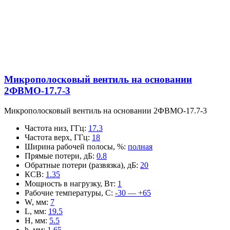
Микрополосковый вентиль на основании
2ФВМO-17.7-3
Микрополосковый вентиль на основании 2ФВМO-17.7-3
Частота низ, ГГц
:
17.3
Частота верх, ГГц
:
18
Ширина рабочей полосы, %
:
полная
Прямые потери, дБ
:
0.8
Обратные потери (развязка), дБ
:
20
КСВ
:
1.35
Мощность в нагрузку, Вт
:
1
Рабочие температуры, С
:
-30 — +65
W, мм
:
7
L, мм
:
19.5
H, мм
:
5.5
h, мм
:
1.65