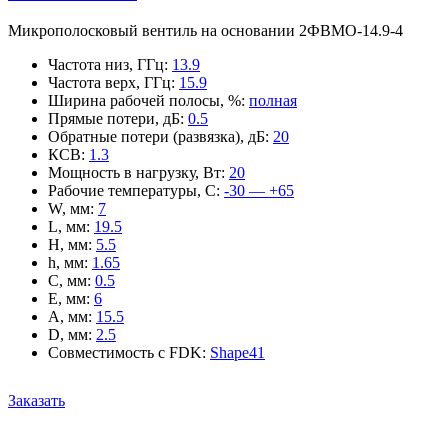
Микрополосковый вентиль на основании 2ФВМO-14.9-4
Частота низ, ГГц
:
13.9
Частота верх, ГГц
:
15.9
Ширина рабочей полосы, %
:
полная
Прямые потери, дБ
:
0.5
Обратные потери (развязка), дБ
:
20
КСВ
:
1.3
Мощность в нагрузку, Вт
:
20
Рабочие температуры, С
:
-30 — +65
W, мм
:
7
L, мм
:
19.5
H, мм
:
5.5
h, мм
:
1.65
C, мм
:
0.5
E, мм
:
6
A, мм
:
15.5
D, мм
:
2.5
Совместимость с FDK
:
Shape41
Заказать