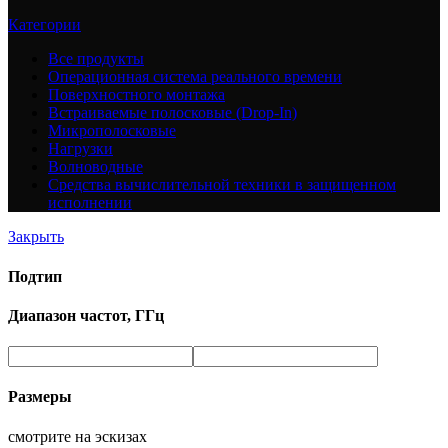
Категории
Все
продукты
Операционная система реального времени
Поверхностного монтажа
Встраиваемые полосковые (Drop-In)
Микрополосковые
Нагрузки
Волноводные
Средства вычислительной техники в защищенном
исполнении
Закрыть
Подтип
Диапазон частот, ГГц
Размеры
смотрите на эскизах