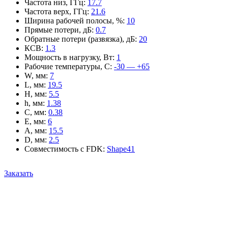
Частота низ, ГГц
:
17.7
Частота верх, ГГц
:
21.6
Ширина рабочей полосы, %
:
10
Прямые потери, дБ
:
0.7
Обратные потери (развязка), дБ
:
20
КСВ
:
1.3
Мощность в нагрузку, Вт
:
1
Рабочие температуры, С
:
-30 — +65
W, мм
:
7
L, мм
:
19.5
H, мм
:
5.5
h, мм
:
1.38
C, мм
:
0.38
E, мм
:
6
A, мм
:
15.5
D, мм
:
2.5
Совместимость с FDK
:
Shape41
Заказать