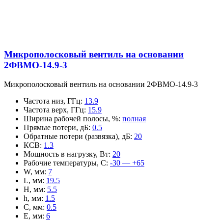
Микрополосковый вентиль на основании
2ФВМO-14.9-3
Микрополосковый вентиль на основании 2ФВМO-14.9-3
Частота низ, ГГц
:
13.9
Частота верх, ГГц
:
15.9
Ширина рабочей полосы, %
:
полная
Прямые потери, дБ
:
0.5
Обратные потери (развязка), дБ
:
20
КСВ
:
1.3
Мощность в нагрузку, Вт
:
20
Рабочие температуры, С
:
-30 — +65
W, мм
:
7
L, мм
:
19.5
H, мм
:
5.5
h, мм
:
1.5
C, мм
:
0.5
E, мм
:
6