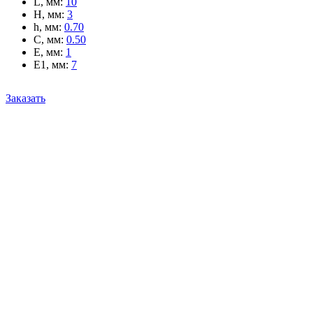
L, мм
:
10
H, мм
:
3
h, мм
:
0.70
C, мм
:
0.50
E, мм
:
1
E1, мм
:
7
Заказать