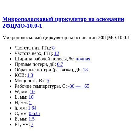
Микрополосковый циркулятор на основании
2ФЦМО-10.0-1
Микрополосковый циркулятор на основании 2ФЦМО-10.0-1
Частота низ, ГГц
:
8
Частота верх, ГГц
:
12
Ширина рабочей полосы, %
:
полная
Прямые потери, дБ
:
0.7
Обратные потери (развязка), дБ
:
18
КСВ
:
1.3
Мощность, Вт
:
5
Рабочие температуры, С
:
-30 — +65
W, мм
:
10
L, мм
:
10
H, мм
:
5
h, мм
:
1.64
C, мм
:
0.635
E, мм
:
1.5
E1, мм
:
7