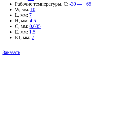
Рабочие температуры, С
:
-30 — +65
W, мм
:
10
L, мм
:
7
H, мм
:
4.5
C, мм
:
0.635
E, мм
:
1.5
E1, мм
:
7
Заказать