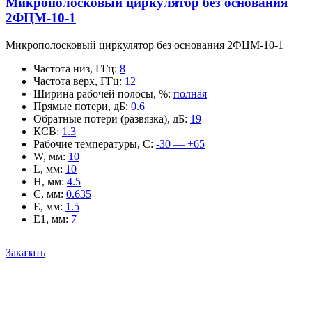
Микрополосковый циркулятор без основания
2ФЦМ-10-1
Микрополосковый циркулятор без основания 2ФЦМ-10-1
Частота низ, ГГц
:
8
Частота верх, ГГц
:
12
Ширина рабочей полосы, %
:
полная
Прямые потери, дБ
:
0.6
Обратные потери (развязка), дБ
:
19
КСВ
:
1.3
Рабочие температуры, С
:
-30 — +65
W, мм
:
10
L, мм
:
10
H, мм
:
4.5
C, мм
:
0.635
E, мм
:
1.5
E1, мм
:
7
Заказать