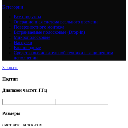
Категории
Все
продукты
Операционная система реального времени
Поверхностного монтажа
Встраиваемые полосковые (Drop-In)
Микрополосковые
Нагрузки
Волноводные
Средства вычислительной техники в защищенном
исполнении
Закрыть
Подтип
Диапазон частот, ГГц
Размеры
смотрите на эскизах