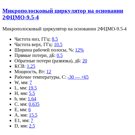
Микрополосковый циркулятор на основании
2ФЦМО-9.5-4
Микрополосковый циркулятор на основании 2ФЦМО-9.5-4
Частота низ, ГГц
:
8.5
Частота верх, ГГц
:
10.5
Ширина рабочей полосы, %
:
12%
Прямые потери, дБ
:
0.5
Обратные потери (развязка), дБ
:
20
КСВ
:
1.25
Мощность, Вт
:
12
Рабочие температуры, С
:
-30 — +65
W, мм
:
7
L, мм
:
19.5
H, мм
:
5.5
h, мм
:
1.64
C, мм
:
0.635
E, мм
:
6
A, мм
:
15.5
E1, мм
:
7
D, мм
:
2.5