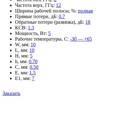
Частота верх, ГГц
:
12
Ширина рабочей полосы, %
:
полная
Прямые потери, дБ
:
0.7
Обратные потери (развязка), дБ
:
18
КСВ
:
1.3
Мощность, Вт
:
5
Рабочие температуры, С
:
-30 — +65
W, мм
:
10
L, мм
:
10
H, мм
:
5
h, мм
:
0.70
C, мм
:
0.50
E, мм
:
1.5
E1, мм
:
7
Заказать