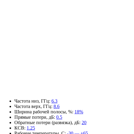
Частота низ, ГГц
:
6.3
Частота верх, ГГц
:
8.6
Ширина рабочей полосы, %
:
18%
Прямые потери, дБ
:
0.5
Обратные потери (развязка), дБ
:
20
КСВ
:
1.25
Рабочие температуры, С
:
-30 — +65