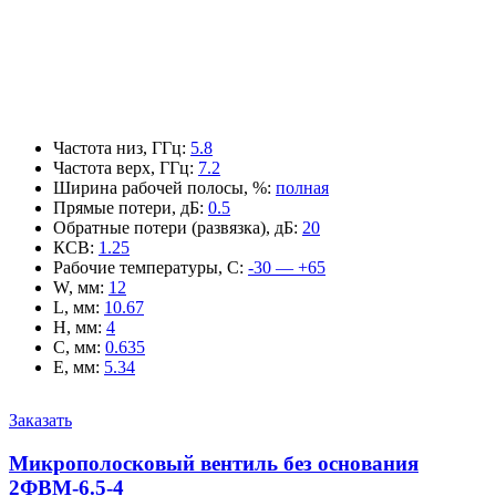
Частота низ, ГГц
:
5.8
Частота верх, ГГц
:
7.2
Ширина рабочей полосы, %
:
полная
Прямые потери, дБ
:
0.5
Обратные потери (развязка), дБ
:
20
КСВ
:
1.25
Рабочие температуры, С
:
-30 — +65
W, мм
:
12
L, мм
:
10.67
H, мм
:
4
C, мм
:
0.635
E, мм
:
5.34
Заказать
Микрополосковый вентиль без основания
2ФВМ-6.5-4