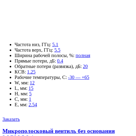
Частота низ, ГГц
:
5.1
Частота верх, ГГц
:
5.5
Ширина рабочей полосы, %
:
полная
Прямые потери, дБ
:
0.4
Обратные потери (развязка), дБ
:
20
КСВ
:
1.25
Рабочие температуры, С
:
-30 — +65
W, мм
:
12
L, мм
:
15
H, мм
:
5
C, мм
:
1
E, мм
:
2.54
Заказать
Микрополосковый вентиль без основания