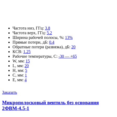
Частота низ, ГГц
:
3.8
Частота верх, ГГц
:
5.2
Ширина рабочей полосы, %
:
13%
Прямые потери, дБ
:
0.4
Обратные потери (развязка), дБ
:
20
КСВ
:
1.25
Рабочие температуры, С
:
-30 — +65
W, мм
:
15
L, мм
:
20
H, мм
:
5
C, мм
:
1
E, мм
:
4
Заказать
Микрополосковый вентиль без основания
2ФВМ-4.5-1