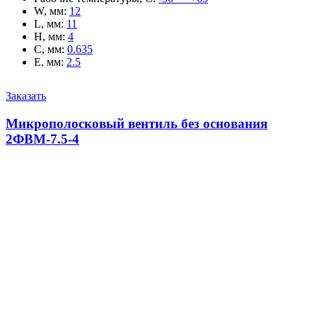
W, мм
:
12
L, мм
:
11
H, мм
:
4
C, мм
:
0.635
E, мм
:
2.5
Заказать
Микрополосковый вентиль без основания
2ФВМ-7.5-4