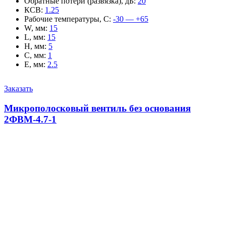
Обратные потери (развязка), дБ
:
20
КСВ
:
1.25
Рабочие температуры, С
:
-30 — +65
W, мм
:
15
L, мм
:
15
H, мм
:
5
C, мм
:
1
E, мм
:
2.5
Заказать
Микрополосковый вентиль без основания
2ФВМ-4.7-1