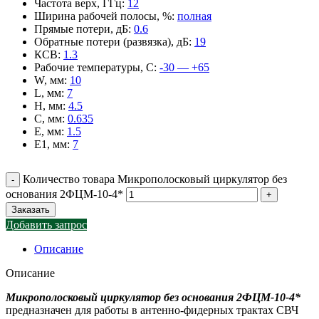
Частота верх, ГГц
:
12
Ширина рабочей полосы, %
:
полная
Прямые потери, дБ
:
0.6
Обратные потери (развязка), дБ
:
19
КСВ
:
1.3
Рабочие температуры, С
:
-30 — +65
W, мм
:
10
L, мм
:
7
H, мм
:
4.5
C, мм
:
0.635
E, мм
:
1.5
E1, мм
:
7
Количество товара Микрополосковый циркулятор без
основания 2ФЦМ-10-4*
Заказать
Добавить запрос
Описание
Описание
Микрополосковый циркулятор без основания 2ФЦМ-10-4*
предназначен для работы в антенно-фидерных трактах СВЧ