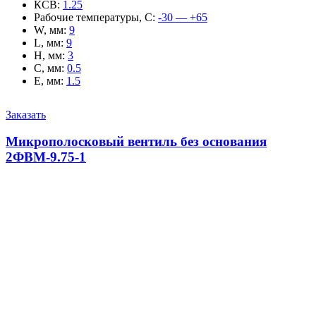
КСВ
:
1.25
Рабочие температуры, С
:
-30 — +65
W, мм
:
9
L, мм
:
9
H, мм
:
3
C, мм
:
0.5
E, мм
:
1.5
Заказать
Микрополосковый вентиль без основания
2ФВМ-9.75-1