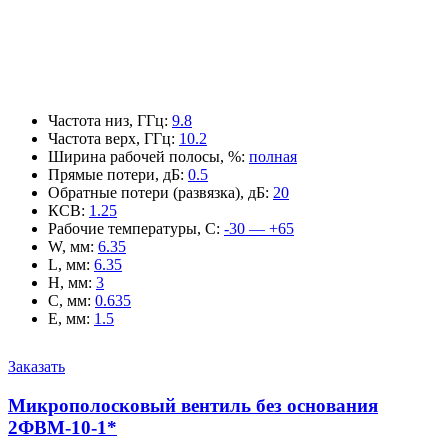
Частота низ, ГГц
:
9.8
Частота верх, ГГц
:
10.2
Ширина рабочей полосы, %
:
полная
Прямые потери, дБ
:
0.5
Обратные потери (развязка), дБ
:
20
КСВ
:
1.25
Рабочие температуры, С
:
-30 — +65
W, мм
:
6.35
L, мм
:
6.35
H, мм
:
3
C, мм
:
0.635
E, мм
:
1.5
Заказать
Микрополосковый вентиль без основания
2ФВМ-10-1*