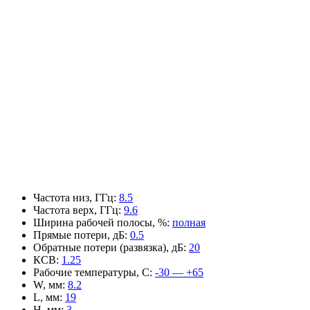
Частота низ, ГГц
:
8.5
Частота верх, ГГц
:
9.6
Ширина рабочей полосы, %
:
полная
Прямые потери, дБ
:
0.5
Обратные потери (развязка), дБ
:
20
КСВ
:
1.25
Рабочие температуры, С
:
-30 — +65
W, мм
:
8.2
L, мм
:
19
H, мм
:
3