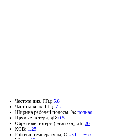
Частота низ, ГГц
:
5.8
Частота верх, ГГц
:
7.2
Ширина рабочей полосы, %
:
полная
Прямые потери, дБ
:
0.5
Обратные потери (развязка), дБ
:
20
КСВ
:
1.25
Рабочие температуры, С
:
-30 — +65