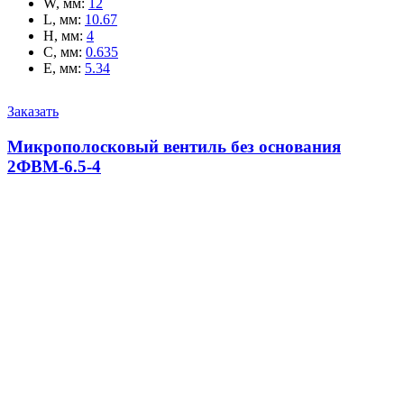
W, мм
:
12
L, мм
:
10.67
H, мм
:
4
C, мм
:
0.635
E, мм
:
5.34
Заказать
Микрополосковый вентиль без основания
2ФВМ-6.5-4