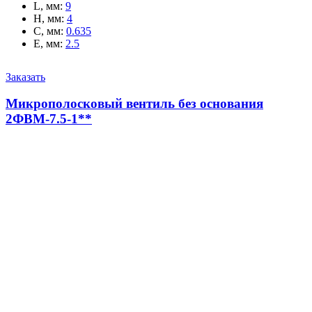
L, мм
:
9
H, мм
:
4
C, мм
:
0.635
E, мм
:
2.5
Заказать
Микрополосковый вентиль без основания
2ФВМ-7.5-1**