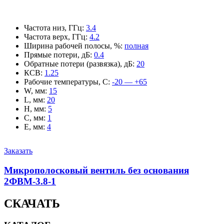
Частота низ, ГГц
:
3.4
Частота верх, ГГц
:
4.2
Ширина рабочей полосы, %
:
полная
Прямые потери, дБ
:
0.4
Обратные потери (развязка), дБ
:
20
КСВ
:
1.25
Рабочие температуры, С
:
-20 — +65
W, мм
:
15
L, мм
:
20
H, мм
:
5
C, мм
:
1
E, мм
:
4
Заказать
Микрополосковый вентиль без основания
2ФВМ-3.8-1
СКАЧАТЬ