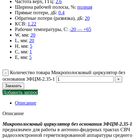
Частота верх, ГГц
:
2.6
Ширина рабочей полосы, %
:
полная
Прямые потери, дБ
:
0.4
Обратные потери (развязка), дБ
:
20
КСВ
:
1.22
Рабочие температуры, С
:
-20 — +65
W, мм
:
20
L, мм
:
20
H, мм
:
5
C, мм
:
1
E, мм
:
5
Количество товара Микрополосковый циркулятор без
основания 3ФЦМ-2.35-1
Заказать
Добавить запрос
Описание
Описание
Микрополосковый циркулятор без основания 3ФЦМ-2.35-1
предназначен для работы в антенно-фидерных трактах СВЧ
радиоэлектронной герметизированной аппаратуры среднего