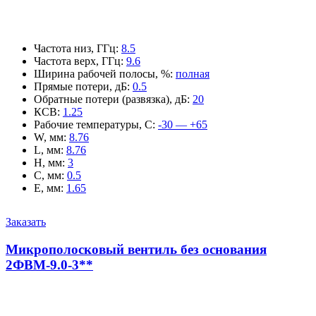
Частота низ, ГГц
:
8.5
Частота верх, ГГц
:
9.6
Ширина рабочей полосы, %
:
полная
Прямые потери, дБ
:
0.5
Обратные потери (развязка), дБ
:
20
КСВ
:
1.25
Рабочие температуры, С
:
-30 — +65
W, мм
:
8.76
L, мм
:
8.76
H, мм
:
3
C, мм
:
0.5
E, мм
:
1.65
Заказать
Микрополосковый вентиль без основания
2ФВМ-9.0-3**