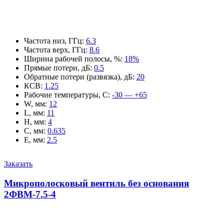
Частота низ, ГГц
:
6.3
Частота верх, ГГц
:
8.6
Ширина рабочей полосы, %
:
18%
Прямые потери, дБ
:
0.5
Обратные потери (развязка), дБ
:
20
КСВ
:
1.25
Рабочие температуры, С
:
-30 — +65
W, мм
:
12
L, мм
:
11
H, мм
:
4
C, мм
:
0.635
E, мм
:
2.5
Заказать
Микрополосковый вентиль без основания
2ФВМ-7.5-4