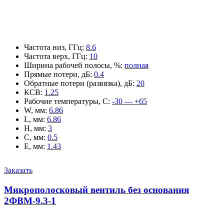
Частота низ, ГГц
:
8.6
Частота верх, ГГц
:
10
Ширина рабочей полосы, %
:
полная
Прямые потери, дБ
:
0.4
Обратные потери (развязка), дБ
:
20
КСВ
:
1.25
Рабочие температуры, С
:
-30 — +65
W, мм
:
6.86
L, мм
:
6.86
H, мм
:
3
C, мм
:
0.5
E, мм
:
1.43
Заказать
Микрополосковый вентиль без основания
2ФВМ-9.3-1