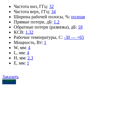
Частота низ, ГГц
:
32
Частота верх, ГГц
:
34
Ширина рабочей полосы, %
:
полная
Прямые потери, дБ
:
1.2
Обратные потери (развязка), дБ
:
18
КСВ
:
1.32
Рабочие температуры, С
:
-30 — +65
Мощность, Вт
:
1
W, мм
:
4
L, мм
:
4
H, мм
:
2.3
E, мм
:
1
Заказать
Новый