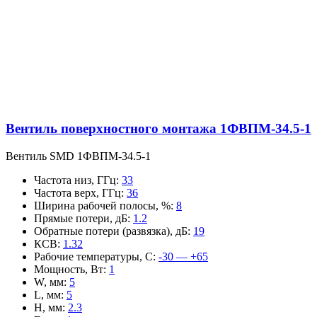
Вентиль поверхностного монтажа 1ФВПМ-34.5-1
Вентиль SMD 1ФВПМ-34.5-1
Частота низ, ГГц
:
33
Частота верх, ГГц
:
36
Ширина рабочей полосы, %
:
8
Прямые потери, дБ
:
1.2
Обратные потери (развязка), дБ
:
19
КСВ
:
1.32
Рабочие температуры, С
:
-30 — +65
Мощность, Вт
:
1
W, мм
:
5
L, мм
:
5
H, мм
:
2.3