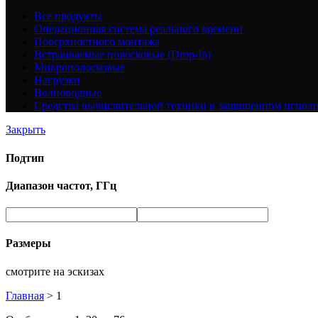
Все
продукты
Операционная система реального времени
Поверхностного монтажа
Встраиваемые полосковые (Drop-In)
Микрополосковые
Нагрузки
Волноводные
Средства вычислительной техники в защищенном испол
Закрыть
Подтип
Диапазон частот, ГГц
Размеры
смотрите на эскизах
Главная
>
1