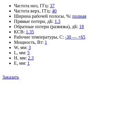
Частота низ, ГГц
:
37
Частота верх, ГГц
:
40
Ширина рабочей полосы, %
:
полная
Прямые потери, дБ
:
1.3
Обратные потери (развязка), дБ
:
18
КСВ
:
1.35
Рабочие температуры, С
:
-30 — +65
Мощность, Вт
:
1
W, мм
:
3
L, мм
:
5
H, мм
:
2.3
E, мм
:
1
Заказать