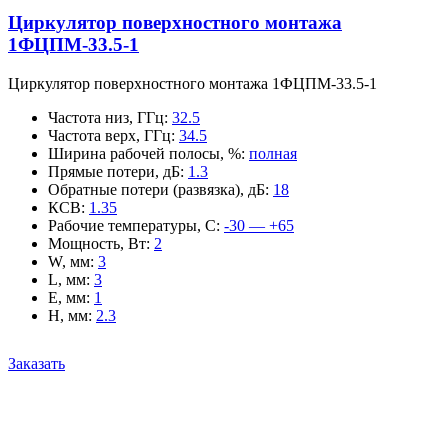
Циркулятор поверхностного монтажа
1ФЦПМ-33.5-1
Циркулятор поверхностного монтажа 1ФЦПМ-33.5-1
Частота низ, ГГц
:
32.5
Частота верх, ГГц
:
34.5
Ширина рабочей полосы, %
:
полная
Прямые потери, дБ
:
1.3
Обратные потери (развязка), дБ
:
18
КСВ
:
1.35
Рабочие температуры, С
:
-30 — +65
Мощность, Вт
:
2
W, мм
:
3
L, мм
:
3
E, мм
:
1
H, мм
:
2.3
Заказать