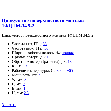
Циркулятор поверхностного монтажа
1ФЦПМ-34.5-2
Циркулятор поверхностного монтажа 1ФЦПМ-34.5-2
Частота низ, ГГц
:
33
Частота верх, ГГц
:
36
Ширина рабочей полосы, %
:
полная
Прямые потери, дБ
:
1
Обратные потери (развязка), дБ
:
18
КСВ
:
1.3
Рабочие температуры, С
:
-30 — +65
Мощность, Вт
:
2
W, мм
:
3
L, мм
:
3
E, мм
:
1
H, мм
:
2.3
Заказать