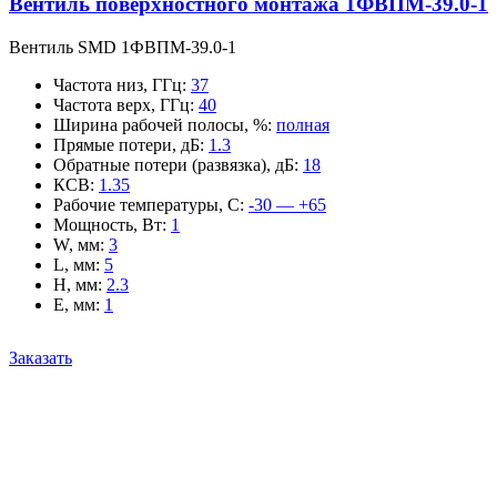
Вентиль поверхностного монтажа 1ФВПМ-39.0-1
Вентиль SMD 1ФВПМ-39.0-1
Частота низ, ГГц
:
37
Частота верх, ГГц
:
40
Ширина рабочей полосы, %
:
полная
Прямые потери, дБ
:
1.3
Обратные потери (развязка), дБ
:
18
КСВ
:
1.35
Рабочие температуры, С
:
-30 — +65
Мощность, Вт
:
1
W, мм
:
3
L, мм
:
5
H, мм
:
2.3
E, мм
:
1
Заказать