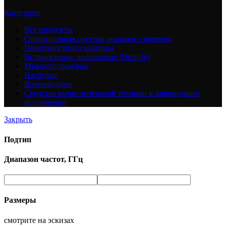
Категории
Все
продукты
Операционная система реального времени
Поверхностного монтажа
Встраиваемые полосковые (Drop-In)
Микрополосковые
Нагрузки
Волноводные
Средства вычислительной техники в защищенном
исполнении
Закрыть
Подтип
Диапазон частот, ГГц
Размеры
смотрите на эскизах