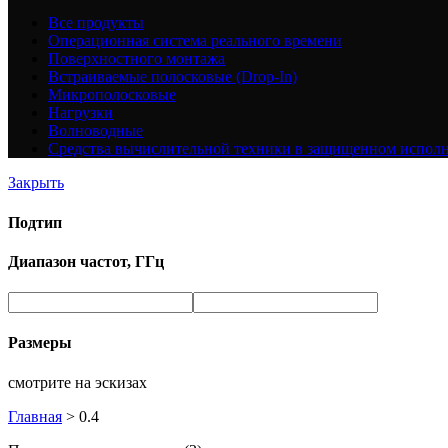
Все
продукты
Операционная система реального времени
Поверхностного монтажа
Встраиваемые полосковые (Drop-In)
Микрополосковые
Нагрузки
Волноводные
Средства вычислительной техники в защищенном испол
Закрыть
Подтип
Диапазон частот, ГГц
Размеры
смотрите на эскизах
Главная
>
0.4