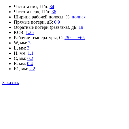
Частота низ, ГГц
:
34
Частота верх, ГГц
:
36
Ширина рабочей полосы, %
:
полная
Прямые потери, дБ
:
0.9
Обратные потери (развязка), дБ
:
19
КСВ
:
1.25
Рабочие температуры, С
:
-30 — +65
W, мм
:
3
L, мм
:
3
H, мм
:
1.1
C, мм
:
0.2
E, мм
:
0.4
E1, мм
:
2.2
Заказать