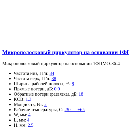
Микрополосковый циркулятор на основании 1Ф
Микрополосковый циркулятор на основании 1ФЦМО-36-4
Частота низ, ГГц
:
34
Частота верх, ГГц
:
38
Ширина рабочей полосы, %
:
8
Прямые потери, дБ
:
0.9
Обратные потери (развязка), дБ
:
18
КСВ
:
1.3
Мощность, Вт
:
2
Рабочие температуры, С
:
-30 — +65
W, мм
:
4
L, мм
:
4
H, мм
:
2.5