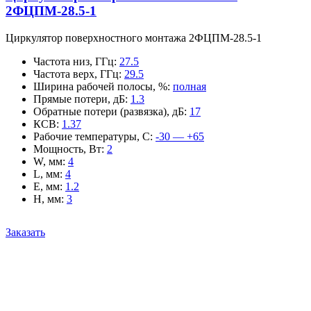
2ФЦПМ-28.5-1
Циркулятор поверхностного монтажа 2ФЦПМ-28.5-1
Частота низ, ГГц
:
27.5
Частота верх, ГГц
:
29.5
Ширина рабочей полосы, %
:
полная
Прямые потери, дБ
:
1.3
Обратные потери (развязка), дБ
:
17
КСВ
:
1.37
Рабочие температуры, С
:
-30 — +65
Мощность, Вт
:
2
W, мм
:
4
L, мм
:
4
E, мм
:
1.2
H, мм
:
3
Заказать