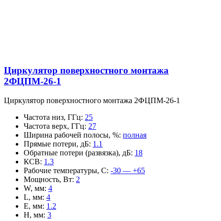
Циркулятор поверхностного монтажа
2ФЦПМ-26-1
Циркулятор поверхностного монтажа 2ФЦПМ-26-1
Частота низ, ГГц
:
25
Частота верх, ГГц
:
27
Ширина рабочей полосы, %
:
полная
Прямые потери, дБ
:
1.1
Обратные потери (развязка), дБ
:
18
КСВ
:
1.3
Рабочие температуры, С
:
-30 — +65
Мощность, Вт
:
2
W, мм
:
4
L, мм
:
4
E, мм
:
1.2
H, мм
:
3