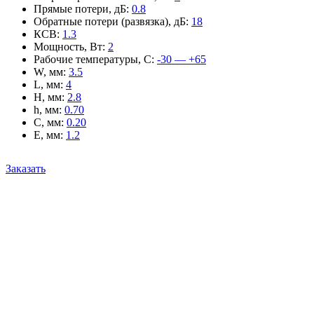
Прямые потери, дБ
:
0.8
Обратные потери (развязка), дБ
:
18
КСВ
:
1.3
Мощность, Вт
:
2
Рабочие температуры, С
:
-30 — +65
W, мм
:
3.5
L, мм
:
4
H, мм
:
2.8
h, мм
:
0.70
C, мм
:
0.20
E, мм
:
1.2
Заказать