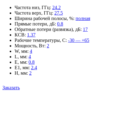
Частота низ, ГГц
:
24.2
Частота верх, ГГц
:
27.5
Ширина рабочей полосы, %
:
полная
Прямые потери, дБ
:
0.8
Обратные потери (развязка), дБ
:
17
КСВ
:
1.37
Рабочие температуры, С
:
-30 — +65
Мощность, Вт
:
2
W, мм
:
4
L, мм
:
4
E, мм
:
0.8
E1, мм
:
2.4
H, мм
:
2
Заказать