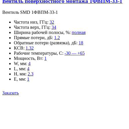
Вентиль поверхностного монтажа 1ФВПМ-33-1
Вентиль SMD 1ФВПМ-33-1
Частота низ, ГГц
:
32
Частота верх, ГГц
:
34
Ширина рабочей полосы, %
:
полная
Прямые потери, дБ
:
1.2
Обратные потери (развязка), дБ
:
18
КСВ
:
1.32
Рабочие температуры, С
:
-30 — +65
Мощность, Вт
:
1
W, мм
:
4
L, мм
:
4
H, мм
:
2.3
E, мм
:
1
Заказать