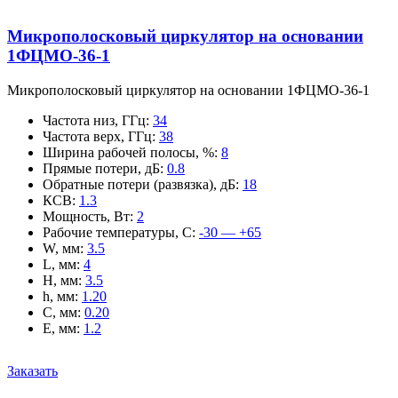
Микрополосковый циркулятор на основании
1ФЦМО-36-1
Микрополосковый циркулятор на основании 1ФЦМО-36-1
Частота низ, ГГц
:
34
Частота верх, ГГц
:
38
Ширина рабочей полосы, %
:
8
Прямые потери, дБ
:
0.8
Обратные потери (развязка), дБ
:
18
КСВ
:
1.3
Мощность, Вт
:
2
Рабочие температуры, С
:
-30 — +65
W, мм
:
3.5
L, мм
:
4
H, мм
:
3.5
h, мм
:
1.20
C, мм
:
0.20
E, мм
:
1.2
Заказать