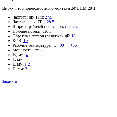
Циркулятор поверхностного монтажа 2ФЦПМ-28-1
Частота низ, ГГц
:
27.5
Частота верх, ГГц
:
28.5
Ширина рабочей полосы, %
:
полная
Прямые потери, дБ
:
1
Обратные потери (развязка), дБ
:
18
КСВ
:
1.3
Рабочие температуры, С
:
-30 — +65
Мощность, Вт
:
2
W, мм
:
4
L, мм
:
4
E, мм
:
1.2
H, мм
:
3
Заказать