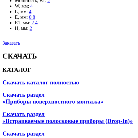
Мощность, Вт
:
2
W, мм
:
4
L, мм
:
4
E, мм
:
0.8
E1, мм
:
2.4
H, мм
:
2
Заказать
СКАЧАТЬ
КАТАЛОГ
Скачать каталог полностью
Скачать раздел
«Приборы поверхностного монтажа»
Скачать раздел
«Встраиваемые полосковые приборы (Drop-In)»
Скачать раздел