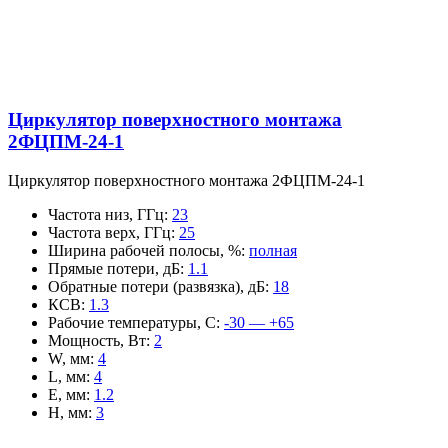
Циркулятор поверхностного монтажа
2ФЦПМ-24-1
Циркулятор поверхностного монтажа 2ФЦПМ-24-1
Частота низ, ГГц
:
23
Частота верх, ГГц
:
25
Ширина рабочей полосы, %
:
полная
Прямые потери, дБ
:
1.1
Обратные потери (развязка), дБ
:
18
КСВ
:
1.3
Рабочие температуры, С
:
-30 — +65
Мощность, Вт
:
2
W, мм
:
4
L, мм
:
4
E, мм
:
1.2
H, мм
:
3