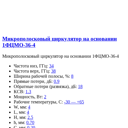
Микрополосковый циркулятор на основании
1ФЦМО-36-4
Микрополосковый циркулятор на основании 1ФЦМО-36-4
Частота низ, ГГц
:
34
Частота верх, ГГц
:
38
Ширина рабочей полосы, %
:
8
Прямые потери, дБ
:
0.9
Обратные потери (развязка), дБ
:
18
КСВ
:
1.3
Мощность, Вт
:
2
Рабочие температуры, С
:
-30 — +65
W, мм
:
4
L, мм
:
4
H, мм
:
2.5
h, мм
:
0.70
C, мм
:
0.20