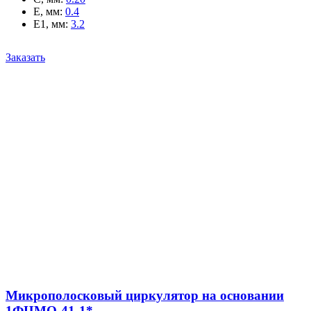
E, мм
:
0.4
E1, мм
:
3.2
Заказать
Микрополосковый циркулятор на основании
1ФЦМО-41-1*