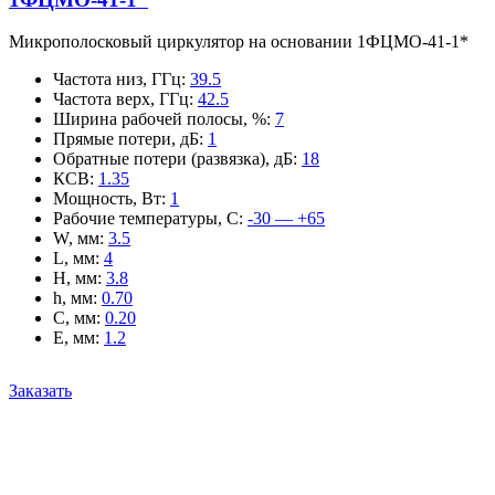
Микрополосковый циркулятор на основании 1ФЦМО-41-1*
Частота низ, ГГц
:
39.5
Частота верх, ГГц
:
42.5
Ширина рабочей полосы, %
:
7
Прямые потери, дБ
:
1
Обратные потери (развязка), дБ
:
18
КСВ
:
1.35
Мощность, Вт
:
1
Рабочие температуры, С
:
-30 — +65
W, мм
:
3.5
L, мм
:
4
H, мм
:
3.8
h, мм
:
0.70
C, мм
:
0.20
E, мм
:
1.2
Заказать