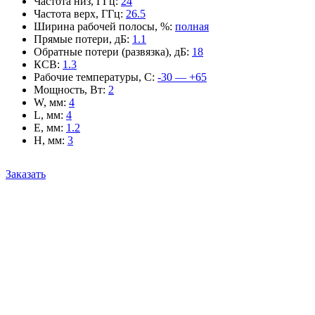
Частота низ, ГГц
:
24
Частота верх, ГГц
:
26.5
Ширина рабочей полосы, %
:
полная
Прямые потери, дБ
:
1.1
Обратные потери (развязка), дБ
:
18
КСВ
:
1.3
Рабочие температуры, С
:
-30 — +65
Мощность, Вт
:
2
W, мм
:
4
L, мм
:
4
E, мм
:
1.2
H, мм
:
3
Заказать