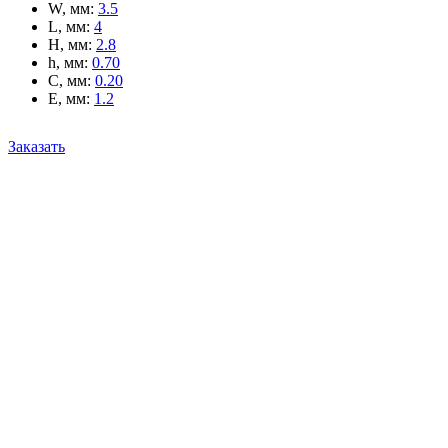
W, мм
:
3.5
L, мм
:
4
H, мм
:
2.8
h, мм
:
0.70
C, мм
:
0.20
E, мм
:
1.2
Заказать