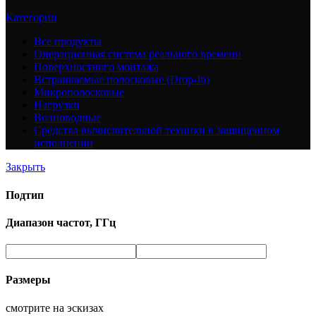
Категории
Все
продукты
Операционная система реального времени
Поверхностного монтажа
Встраиваемые полосковые (Drop-In)
Микрополосковые
Нагрузки
Волноводные
Средства вычислительной техники в защищенном
исполнении
Закрыть
Подтип
Диапазон частот, ГГц
Размеры
смотрите на эскизах