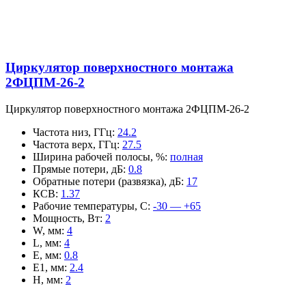
Циркулятор поверхностного монтажа
2ФЦПМ-26-2
Циркулятор поверхностного монтажа 2ФЦПМ-26-2
Частота низ, ГГц
:
24.2
Частота верх, ГГц
:
27.5
Ширина рабочей полосы, %
:
полная
Прямые потери, дБ
:
0.8
Обратные потери (развязка), дБ
:
17
КСВ
:
1.37
Рабочие температуры, С
:
-30 — +65
Мощность, Вт
:
2
W, мм
:
4
L, мм
:
4
E, мм
:
0.8
E1, мм
:
2.4
H, мм
:
2