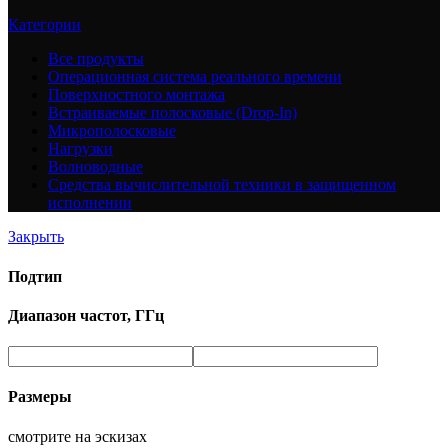
Категории
Все
продукты
Операционная система реального времени
Поверхностного монтажа
Встраиваемые полосковые (Drop-In)
Микрополосковые
Нагрузки
Волноводные
Средства вычислительной техники в защищенном
исполнении
Закрыть
Подтип
Диапазон частот, ГГц
Размеры
смотрите на эскизах