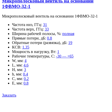
Микрополосковый вентиль на основании
1ФВМO-32-1
Микрополосковый вентиль на основании 1ФВМO-32-1
Частота низ, ГГц
:
31
Частота верх, ГГц
:
33
Ширина рабочей полосы, %
:
полная
Прямые потери, дБ
:
0.8
Обратные потери (развязка), дБ
:
19
КСВ
:
1.35
Мощность в нагрузку, Вт
:
1
Рабочие температуры, С
:
-30 — +65
W, мм
:
4
L, мм
:
4.6
H, мм
:
3
h, мм
:
0.4
C, мм
:
0.2
E, мм
:
0.8
Заказать