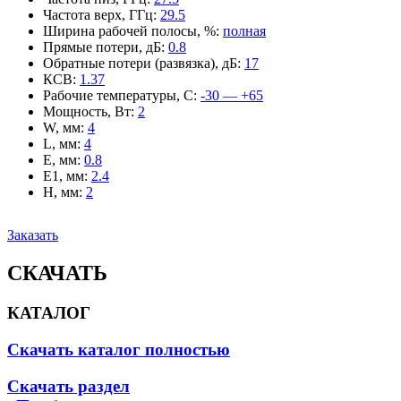
Частота верх, ГГц
:
29.5
Ширина рабочей полосы, %
:
полная
Прямые потери, дБ
:
0.8
Обратные потери (развязка), дБ
:
17
КСВ
:
1.37
Рабочие температуры, С
:
-30 — +65
Мощность, Вт
:
2
W, мм
:
4
L, мм
:
4
E, мм
:
0.8
E1, мм
:
2.4
H, мм
:
2
Заказать
СКАЧАТЬ
КАТАЛОГ
Скачать каталог полностью
Скачать раздел