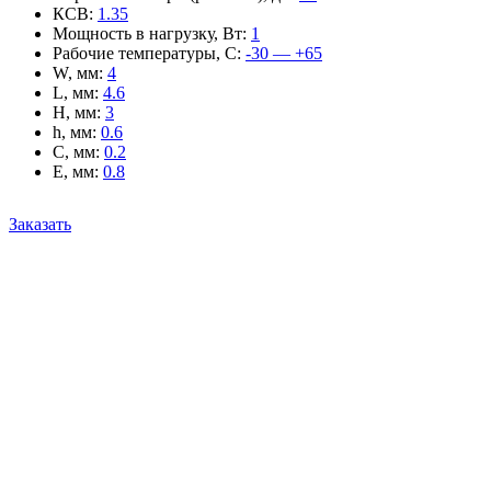
КСВ
:
1.35
Мощность в нагрузку, Вт
:
1
Рабочие температуры, С
:
-30 — +65
W, мм
:
4
L, мм
:
4.6
H, мм
:
3
h, мм
:
0.6
C, мм
:
0.2
E, мм
:
0.8
Заказать