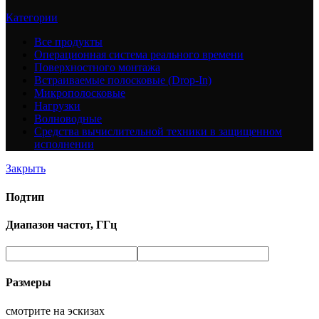
Категории
Все
продукты
Операционная система реального времени
Поверхностного монтажа
Встраиваемые полосковые (Drop-In)
Микрополосковые
Нагрузки
Волноводные
Средства вычислительной техники в защищенном
исполнении
Закрыть
Подтип
Диапазон частот, ГГц
Размеры
смотрите на эскизах