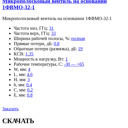
Микрополосковый вентиль на основании
1ФВМO-32-1
Микрополосковый вентиль на основании 1ФВМO-32-1
Частота низ, ГГц
:
31
Частота верх, ГГц
:
33
Ширина рабочей полосы, %
:
полная
Прямые потери, дБ
:
0.8
Обратные потери (развязка), дБ
:
19
КСВ
:
1.35
Мощность в нагрузку, Вт
:
1
Рабочие температуры, С
:
-30 — +65
W, мм
:
4
L, мм
:
4.6
H, мм
:
3
h, мм
:
0.4
C, мм
:
0.2
E, мм
:
0.8
Заказать
СКАЧАТЬ