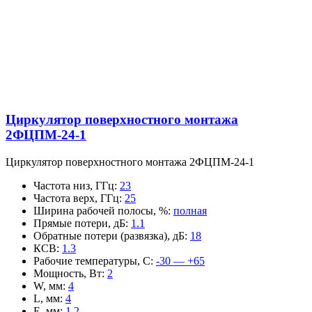
Циркулятор поверхностного монтажа
2ФЦПМ-24-1
Циркулятор поверхностного монтажа 2ФЦПМ-24-1
Частота низ, ГГц
:
23
Частота верх, ГГц
:
25
Ширина рабочей полосы, %
:
полная
Прямые потери, дБ
:
1.1
Обратные потери (развязка), дБ
:
18
КСВ
:
1.3
Рабочие температуры, С
:
-30 — +65
Мощность, Вт
:
2
W, мм
:
4
L, мм
:
4
E, мм
:
1.2