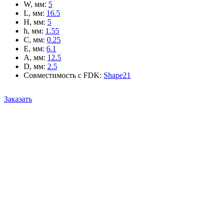
W, мм
:
5
L, мм
:
16.5
H, мм
:
5
h, мм
:
1.55
C, мм
:
0.25
E, мм
:
6.1
A, мм
:
12.5
D, мм
:
2.5
Совместимость с FDK
:
Shape21
Заказать