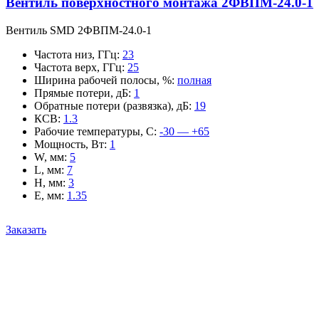
Вентиль поверхностного монтажа 2ФВПМ-24.0-1
Вентиль SMD 2ФВПМ-24.0-1
Частота низ, ГГц
:
23
Частота верх, ГГц
:
25
Ширина рабочей полосы, %
:
полная
Прямые потери, дБ
:
1
Обратные потери (развязка), дБ
:
19
КСВ
:
1.3
Рабочие температуры, С
:
-30 — +65
Мощность, Вт
:
1
W, мм
:
5
L, мм
:
7
H, мм
:
3
E, мм
:
1.35
Заказать