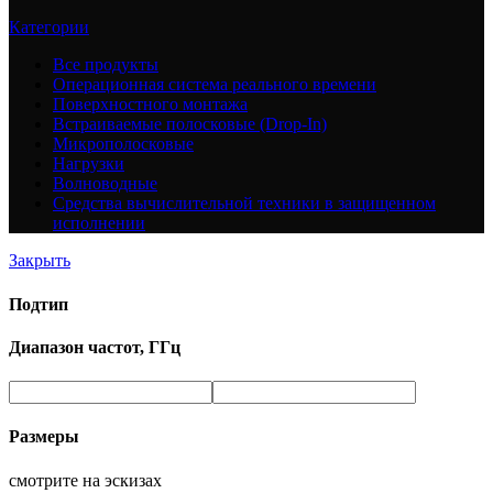
Категории
Все
продукты
Операционная система реального времени
Поверхностного монтажа
Встраиваемые полосковые (Drop-In)
Микрополосковые
Нагрузки
Волноводные
Средства вычислительной техники в защищенном
исполнении
Закрыть
Подтип
Диапазон частот, ГГц
Размеры
смотрите на эскизах