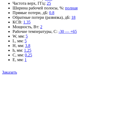
Частота верх, ГГц
:
25
Ширина рабочей полосы, %
:
полная
Прямые потери, дБ
:
0.8
Обратные потери (развязка), дБ
:
18
КСВ
:
1.35
Мощность, Вт
:
2
Рабочие температуры, С
:
-30 — +65
W, мм
:
5
L, мм
:
5
H, мм
:
3.8
h, мм
:
1.25
C, мм
:
0.25
E, мм
:
1
Заказать