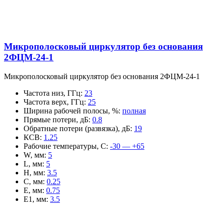
Микрополосковый циркулятор без основания
2ФЦМ-24-1
Микрополосковый циркулятор без основания 2ФЦМ-24-1
Частота низ, ГГц
:
23
Частота верх, ГГц
:
25
Ширина рабочей полосы, %
:
полная
Прямые потери, дБ
:
0.8
Обратные потери (развязка), дБ
:
19
КСВ
:
1.25
Рабочие температуры, С
:
-30 — +65
W, мм
:
5
L, мм
:
5
H, мм
:
3.5
C, мм
:
0.25
E, мм
:
0.75
E1, мм
:
3.5