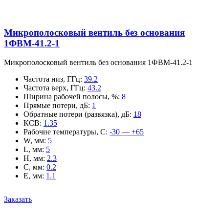
Микрополосковый вентиль без основания
1ФВМ-41.2-1
Микрополосковый вентиль без основания 1ФВМ-41.2-1
Частота низ, ГГц
:
39.2
Частота верх, ГГц
:
43.2
Ширина рабочей полосы, %
:
8
Прямые потери, дБ
:
1
Обратные потери (развязка), дБ
:
18
КСВ
:
1.35
Рабочие температуры, С
:
-30 — +65
W, мм
:
5
L, мм
:
5
H, мм
:
2.3
C, мм
:
0.2
E, мм
:
1.1
Заказать