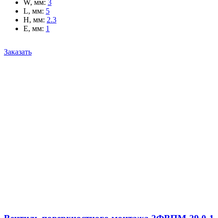
W, мм
:
3
L, мм
:
5
H, мм
:
2.3
E, мм
:
1
Заказать