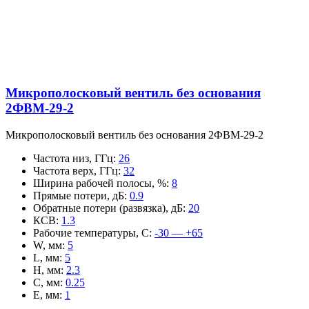
Микрополосковый вентиль без основания
2ФВМ-29-2
Микрополосковый вентиль без основания 2ФВМ-29-2
Частота низ, ГГц
:
26
Частота верх, ГГц
:
32
Ширина рабочей полосы, %
:
8
Прямые потери, дБ
:
0.9
Обратные потери (развязка), дБ
:
20
КСВ
:
1.3
Рабочие температуры, С
:
-30 — +65
W, мм
:
5
L, мм
:
5
H, мм
:
2.3
C, мм
:
0.25
E, мм
:
1