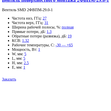
Вентиль поверхностного монтажа 2ФВПМ-29.0-1
Вентиль SMD 2ФВПМ-29.0-1
Частота низ, ГГц
:
27
Частота верх, ГГц
:
31
Ширина рабочей полосы, %
:
полная
Прямые потери, дБ
:
1.3
Обратные потери (развязка), дБ
:
19
КСВ
:
1.32
Рабочие температуры, С
:
-30 — +65
Мощность, Вт
:
1
W, мм
:
5
L, мм
:
5
H, мм
:
2.5
E, мм
:
1
Заказать