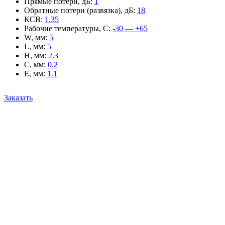
Прямые потери, дБ
:
1
Обратные потери (развязка), дБ
:
18
КСВ
:
1.35
Рабочие температуры, С
:
-30 — +65
W, мм
:
5
L, мм
:
5
H, мм
:
2.3
C, мм
:
0.2
E, мм
:
1.1
Заказать