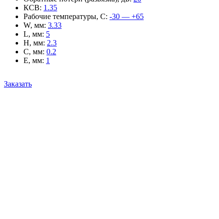
КСВ
:
1.35
Рабочие температуры, С
:
-30 — +65
W, мм
:
3.33
L, мм
:
5
H, мм
:
2.3
C, мм
:
0.2
E, мм
:
1
Заказать