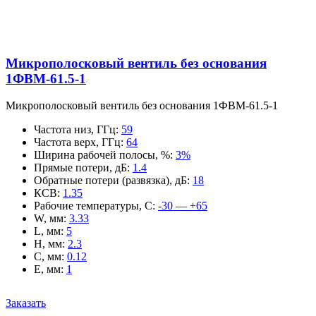
Микрополосковый вентиль без основания
1ФВМ-61.5-1
Микрополосковый вентиль без основания 1ФВМ-61.5-1
Частота низ, ГГц
:
59
Частота верх, ГГц
:
64
Ширина рабочей полосы, %
:
3%
Прямые потери, дБ
:
1.4
Обратные потери (развязка), дБ
:
18
КСВ
:
1.35
Рабочие температуры, С
:
-30 — +65
W, мм
:
3.33
L, мм
:
5
H, мм
:
2.3
C, мм
:
0.12
E, мм
:
1
Заказать