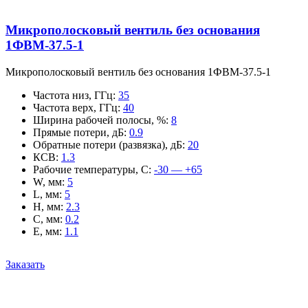
Микрополосковый вентиль без основания
1ФВМ-37.5-1
Микрополосковый вентиль без основания 1ФВМ-37.5-1
Частота низ, ГГц
:
35
Частота верх, ГГц
:
40
Ширина рабочей полосы, %
:
8
Прямые потери, дБ
:
0.9
Обратные потери (развязка), дБ
:
20
КСВ
:
1.3
Рабочие температуры, С
:
-30 — +65
W, мм
:
5
L, мм
:
5
H, мм
:
2.3
C, мм
:
0.2
E, мм
:
1.1
Заказать