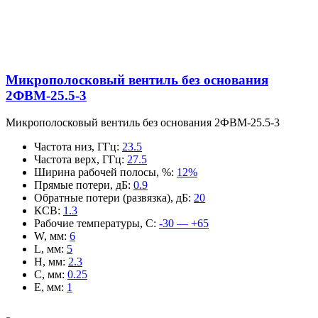
Микрополосковый вентиль без основания
2ФВМ-25.5-3
Микрополосковый вентиль без основания 2ФВМ-25.5-3
Частота низ, ГГц
:
23.5
Частота верх, ГГц
:
27.5
Ширина рабочей полосы, %
:
12%
Прямые потери, дБ
:
0.9
Обратные потери (развязка), дБ
:
20
КСВ
:
1.3
Рабочие температуры, С
:
-30 — +65
W, мм
:
6
L, мм
:
5
H, мм
:
2.3
C, мм
:
0.25
E, мм
:
1