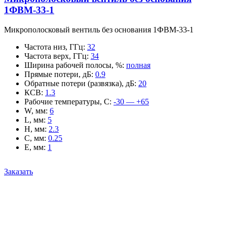
1ФВМ-33-1
Микрополосковый вентиль без основания 1ФВМ-33-1
Частота низ, ГГц
:
32
Частота верх, ГГц
:
34
Ширина рабочей полосы, %
:
полная
Прямые потери, дБ
:
0.9
Обратные потери (развязка), дБ
:
20
КСВ
:
1.3
Рабочие температуры, С
:
-30 — +65
W, мм
:
6
L, мм
:
5
H, мм
:
2.3
C, мм
:
0.25
E, мм
:
1
Заказать