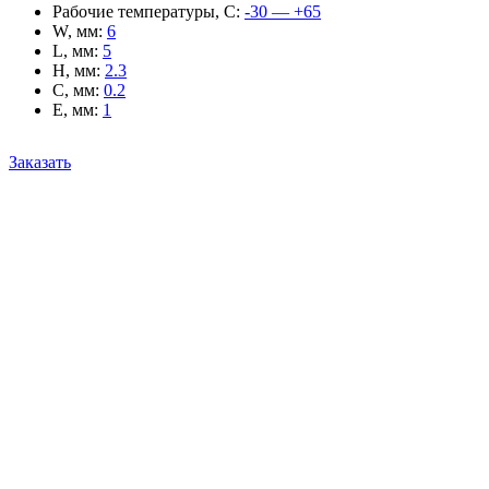
Рабочие температуры, С
:
-30 — +65
W, мм
:
6
L, мм
:
5
H, мм
:
2.3
C, мм
:
0.2
E, мм
:
1
Заказать