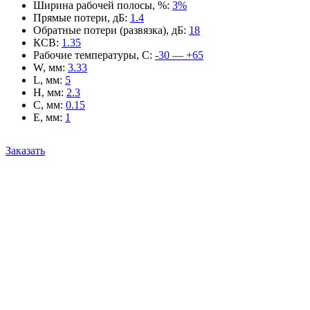
Ширина рабочей полосы, %
:
3%
Прямые потери, дБ
:
1.4
Обратные потери (развязка), дБ
:
18
КСВ
:
1.35
Рабочие температуры, С
:
-30 — +65
W, мм
:
3.33
L, мм
:
5
H, мм
:
2.3
C, мм
:
0.15
E, мм
:
1
Заказать