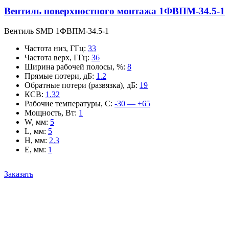
Вентиль поверхностного монтажа 1ФВПМ-34.5-1
Вентиль SMD 1ФВПМ-34.5-1
Частота низ, ГГц
:
33
Частота верх, ГГц
:
36
Ширина рабочей полосы, %
:
8
Прямые потери, дБ
:
1.2
Обратные потери (развязка), дБ
:
19
КСВ
:
1.32
Рабочие температуры, С
:
-30 — +65
Мощность, Вт
:
1
W, мм
:
5
L, мм
:
5
H, мм
:
2.3
E, мм
:
1
Заказать