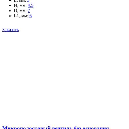
L, мм
:
5
H, мм
:
4.5
D, мм
:
7
L1, мм
:
6
Заказать
Микрополосковый вентиль без основания