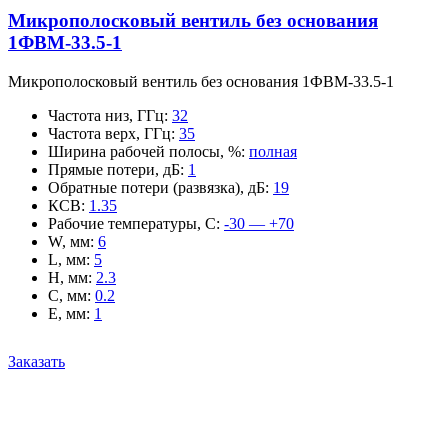
Микрополосковый вентиль без основания
1ФВМ-33.5-1
Микрополосковый вентиль без основания 1ФВМ-33.5-1
Частота низ, ГГц
:
32
Частота верх, ГГц
:
35
Ширина рабочей полосы, %
:
полная
Прямые потери, дБ
:
1
Обратные потери (развязка), дБ
:
19
КСВ
:
1.35
Рабочие температуры, С
:
-30 — +70
W, мм
:
6
L, мм
:
5
H, мм
:
2.3
C, мм
:
0.2
E, мм
:
1
Заказать