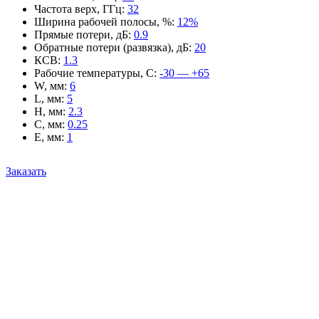
Частота верх, ГГц
:
32
Ширина рабочей полосы, %
:
12%
Прямые потери, дБ
:
0.9
Обратные потери (развязка), дБ
:
20
КСВ
:
1.3
Рабочие температуры, С
:
-30 — +65
W, мм
:
6
L, мм
:
5
H, мм
:
2.3
C, мм
:
0.25
E, мм
:
1
Заказать