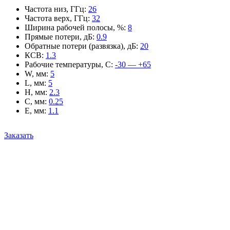
Частота низ, ГГц
:
26
Частота верх, ГГц
:
32
Ширина рабочей полосы, %
:
8
Прямые потери, дБ
:
0.9
Обратные потери (развязка), дБ
:
20
КСВ
:
1.3
Рабочие температуры, С
:
-30 — +65
W, мм
:
5
L, мм
:
5
H, мм
:
2.3
C, мм
:
0.25
E, мм
:
1.1
Заказать