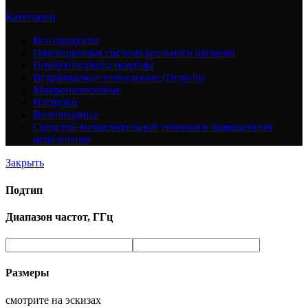
Категории
Все
продукты
Операционная система реального времени
Поверхностного монтажа
Встраиваемые полосковые (Drop-In)
Микрополосковые
Нагрузки
Волноводные
Средства вычислительной техники в защищенном
исполнении
Закрыть
Подтип
Диапазон частот, ГГц
Размеры
смотрите на эскизах