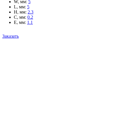
W, мм
:
5
L, мм
:
5
H, мм
:
2.3
C, мм
:
0.2
E, мм
:
1.1
Заказать