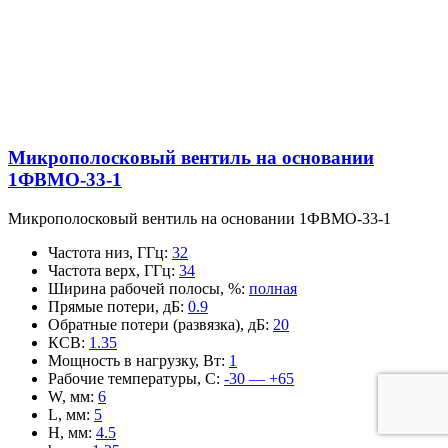
Микрополосковый вентиль на основании
1ФВМO-33-1
Микрополосковый вентиль на основании 1ФВМO-33-1
Частота низ, ГГц
:
32
Частота верх, ГГц
:
34
Ширина рабочей полосы, %
:
полная
Прямые потери, дБ
:
0.9
Обратные потери (развязка), дБ
:
20
КСВ
:
1.35
Мощность в нагрузку, Вт
:
1
Рабочие температуры, С
:
-30 — +65
W, мм
:
6
L, мм
:
5
H, мм
:
4.5