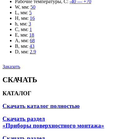
Рабочие температуры, С
:
-40 — +70
W, мм
:
50
L, мм
:
5
H, мм
:
16
h, мм
:
3
C, мм
:
1
E, мм
:
18
A, мм
:
68
B, мм
:
43
D, мм
:
2.9
Заказать
СКАЧАТЬ
КАТАЛОГ
Скачать каталог полностью
Скачать раздел
«Приборы поверхностного монтажа»
Скачать раздел