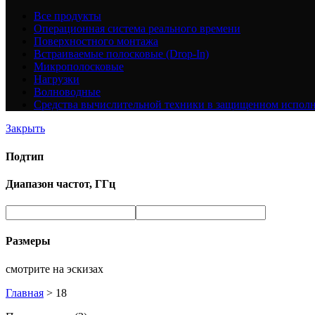
Все
продукты
Операционная система реального времени
Поверхностного монтажа
Встраиваемые полосковые (Drop-In)
Микрополосковые
Нагрузки
Волноводные
Средства вычислительной техники в защищенном испол
Закрыть
Подтип
Диапазон частот, ГГц
Размеры
смотрите на эскизах
Главная
>
18