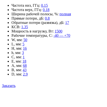
Частота низ, ГГц
:
0.15
Частота верх, ГГц
:
0.18
Ширина рабочей полосы, %
:
полная
Прямые потери, дБ
:
0.8
Обратные потери (развязка), дБ
:
17
КСВ
:
1.35
Мощность в нагрузку, Вт
:
1500
Рабочие температуры, С
:
-40 — +70
W, мм
:
50
L, мм
:
5
H, мм
:
16
h, мм
:
3
C, мм
:
1
E, мм
:
18
A, мм
:
68
B, мм
:
43
D, мм
:
2.9
Заказать