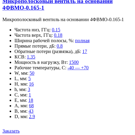
Микрополосковый вентиль на основании
4ФВМO-0.165-1
Микрополосковый вентиль на основании 4ФВМO-0.165-1
Частота низ, ГГц
:
0.15
Частота верх, ГГц
:
0.18
Ширина рабочей полосы, %
:
полная
Прямые потери, дБ
:
0.8
Обратные потери (развязка), дБ
:
17
КСВ
:
1.35
Мощность в нагрузку, Вт
:
1500
Рабочие температуры, С
:
-40 — +70
W, мм
:
50
L, мм
:
5
H, мм
:
16
h, мм
:
3
C, мм
:
1
E, мм
:
18
A, мм
:
68
B, мм
:
43
D, мм
:
2.9
Заказать