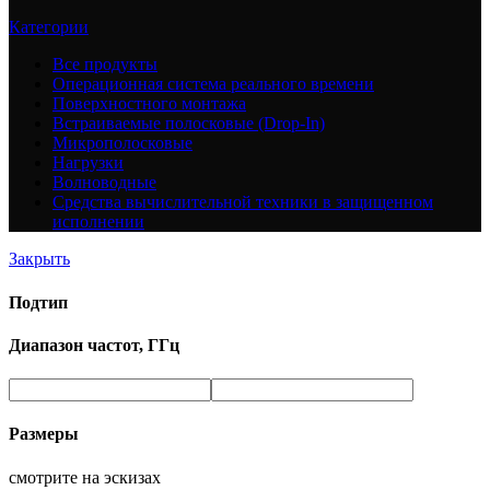
Категории
Все
продукты
Операционная система реального времени
Поверхностного монтажа
Встраиваемые полосковые (Drop-In)
Микрополосковые
Нагрузки
Волноводные
Средства вычислительной техники в защищенном
исполнении
Закрыть
Подтип
Диапазон частот, ГГц
Размеры
смотрите на эскизах