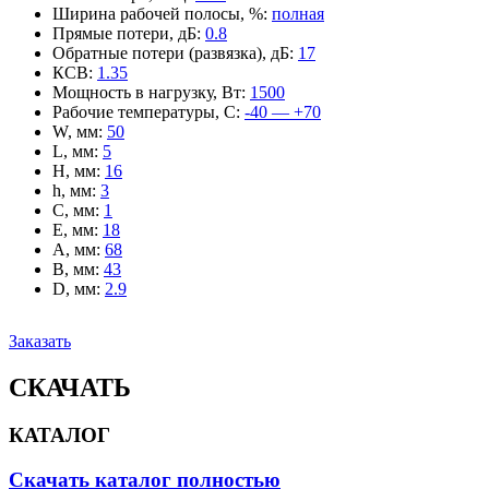
Ширина рабочей полосы, %
:
полная
Прямые потери, дБ
:
0.8
Обратные потери (развязка), дБ
:
17
КСВ
:
1.35
Мощность в нагрузку, Вт
:
1500
Рабочие температуры, С
:
-40 — +70
W, мм
:
50
L, мм
:
5
H, мм
:
16
h, мм
:
3
C, мм
:
1
E, мм
:
18
A, мм
:
68
B, мм
:
43
D, мм
:
2.9
Заказать
СКАЧАТЬ
КАТАЛОГ
Скачать каталог полностью