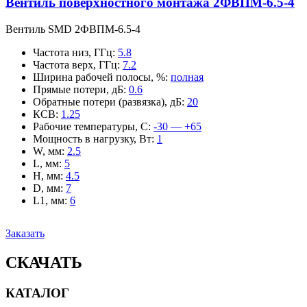
Вентиль поверхностного монтажа 2ФВПМ-6.5-4
Вентиль SMD 2ФВПМ-6.5-4
Частота низ, ГГц
:
5.8
Частота верх, ГГц
:
7.2
Ширина рабочей полосы, %
:
полная
Прямые потери, дБ
:
0.6
Обратные потери (развязка), дБ
:
20
КСВ
:
1.25
Рабочие температуры, С
:
-30 — +65
Мощность в нагрузку, Вт
:
1
W, мм
:
2.5
L, мм
:
5
H, мм
:
4.5
D, мм
:
7
L1, мм
:
6
Заказать
СКАЧАТЬ
КАТАЛОГ