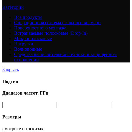
Категории
Все
продукты
Операционная система реального времени
Поверхностного монтажа
Встраиваемые полосковые (Drop-In)
Микрополосковые
Нагрузки
Волноводные
Средства вычислительной техники в защищенном
исполнении
Закрыть
Подтип
Диапазон частот, ГГц
Размеры
смотрите на эскизах