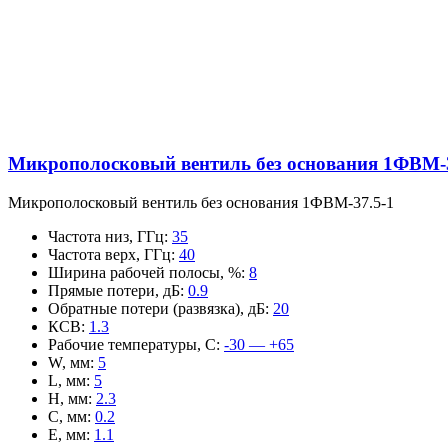
Микрополосковый вентиль без основания 1ФВМ-3
Микрополосковый вентиль без основания 1ФВМ-37.5-1
Частота низ, ГГц
:
35
Частота верх, ГГц
:
40
Ширина рабочей полосы, %
:
8
Прямые потери, дБ
:
0.9
Обратные потери (развязка), дБ
:
20
КСВ
:
1.3
Рабочие температуры, С
:
-30 — +65
W, мм
:
5
L, мм
:
5
H, мм
:
2.3
C, мм
:
0.2
E, мм
:
1.1