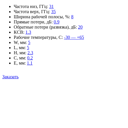
Частота низ, ГГц
:
31
Частота верх, ГГц
:
35
Ширина рабочей полосы, %
:
8
Прямые потери, дБ
:
0.9
Обратные потери (развязка), дБ
:
20
КСВ
:
1.3
Рабочие температуры, С
:
-30 — +65
W, мм
:
5
L, мм
:
5
H, мм
:
2.3
C, мм
:
0.2
E, мм
:
1.1
Заказать