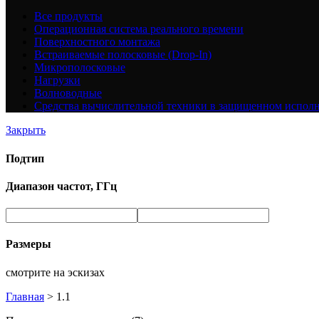
Все
продукты
Операционная система реального времени
Поверхностного монтажа
Встраиваемые полосковые (Drop-In)
Микрополосковые
Нагрузки
Волноводные
Средства вычислительной техники в защищенном испол
Закрыть
Подтип
Диапазон частот, ГГц
Размеры
смотрите на эскизах
Главная
>
1.1