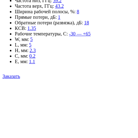
Частота низ, ГГц
:
39.2
Частота верх, ГГц
:
43.2
Ширина рабочей полосы, %
:
8
Прямые потери, дБ
:
1
Обратные потери (развязка), дБ
:
18
КСВ
:
1.35
Рабочие температуры, С
:
-30 — +65
W, мм
:
5
L, мм
:
5
H, мм
:
2.3
C, мм
:
0.2
E, мм
:
1.1
Заказать