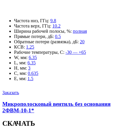
Частота низ, ГГц
:
9.8
Частота верх, ГГц
:
10.2
Ширина рабочей полосы, %
:
полная
Прямые потери, дБ
:
0.5
Обратные потери (развязка), дБ
:
20
КСВ
:
1.25
Рабочие температуры, С
:
-30 — +65
W, мм
:
6.35
L, мм
:
6.35
H, мм
:
3
C, мм
:
0.635
E, мм
:
1.5
Заказать
Микрополосковый вентиль без основания
2ФВМ-10-1*
СКАЧАТЬ