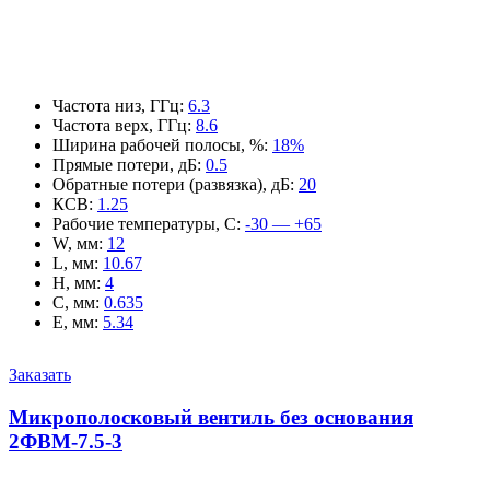
Частота низ, ГГц
:
6.3
Частота верх, ГГц
:
8.6
Ширина рабочей полосы, %
:
18%
Прямые потери, дБ
:
0.5
Обратные потери (развязка), дБ
:
20
КСВ
:
1.25
Рабочие температуры, С
:
-30 — +65
W, мм
:
12
L, мм
:
10.67
H, мм
:
4
C, мм
:
0.635
E, мм
:
5.34
Заказать
Микрополосковый вентиль без основания
2ФВМ-7.5-3