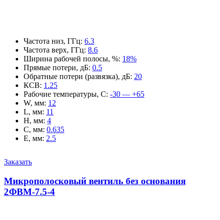
Частота низ, ГГц
:
6.3
Частота верх, ГГц
:
8.6
Ширина рабочей полосы, %
:
18%
Прямые потери, дБ
:
0.5
Обратные потери (развязка), дБ
:
20
КСВ
:
1.25
Рабочие температуры, С
:
-30 — +65
W, мм
:
12
L, мм
:
11
H, мм
:
4
C, мм
:
0.635
E, мм
:
2.5
Заказать
Микрополосковый вентиль без основания
2ФВМ-7.5-4