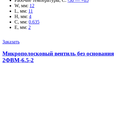
Рабочие температуры, С
:
-30 — +65
W, мм
:
12
L, мм
:
11
H, мм
:
4
C, мм
:
0.635
E, мм
:
2
Заказать
Микрополосковый вентиль без основания
2ФВМ-6.5-2