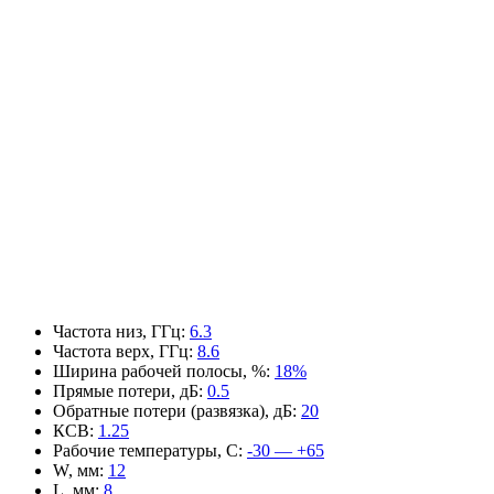
Частота низ, ГГц
:
6.3
Частота верх, ГГц
:
8.6
Ширина рабочей полосы, %
:
18%
Прямые потери, дБ
:
0.5
Обратные потери (развязка), дБ
:
20
КСВ
:
1.25
Рабочие температуры, С
:
-30 — +65
W, мм
:
12
L, мм
:
8