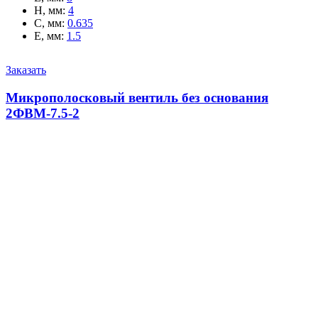
H, мм
:
4
C, мм
:
0.635
E, мм
:
1.5
Заказать
Микрополосковый вентиль без основания
2ФВМ-7.5-2