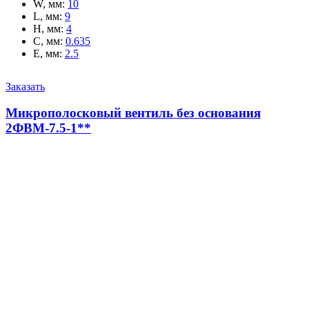
W, мм
:
10
L, мм
:
9
H, мм
:
4
C, мм
:
0.635
E, мм
:
2.5
Заказать
Микрополосковый вентиль без основания
2ФВМ-7.5-1**