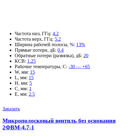
Частота низ, ГГц
:
4.2
Частота верх, ГГц
:
5.2
Ширина рабочей полосы, %
:
13%
Прямые потери, дБ
:
0.4
Обратные потери (развязка), дБ
:
20
КСВ
:
1.25
Рабочие температуры, С
:
-30 — +65
W, мм
:
15
L, мм
:
15
H, мм
:
5
C, мм
:
1
E, мм
:
2.5
Заказать
Микрополосковый вентиль без основания
2ФВМ-4.7-1