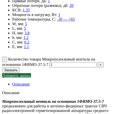
Прямые потери, дБ
:
1
Обратные потери (развязка), дБ
:
20
КСВ
:
1.35
Мощность в нагрузку, Вт
:
1
Рабочие температуры, С
:
-30 — +65
W, мм
:
5
L, мм
:
5
H, мм
:
3.8
h, мм
:
1.2
C, мм
:
0.2
E, мм
:
1.1
Количество товара Микрополосковый вентиль на
основании 1ФВМO-37.5-7
Заказать
Добавить запрос
Описание
Описание
Микрополосковый вентиль на основании 1ФВМO-37.5-7
предназначен для работы в антенно-фидерных трактах СВЧ
радиоэлектронной герметизированной аппаратуры среднего