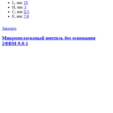
L, мм
:
19
H, мм
:
3
C, мм
:
0.5
E, мм
:
7.8
Заказать
Микрополосковый вентиль без основания
2ФВМ-9.0-1