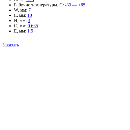
Рабочие температуры, С
:
-30 — +65
W, мм
:
7
L, мм
:
10
H, мм
:
3
C, мм
:
0.635
E, мм
:
1.5
Заказать