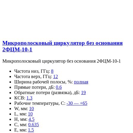
Микрополосковый циркулятор без основания
2ФЦМ-10-1
Микрополосковый циркулятор без основания 2ФЦМ-10-1
Частота низ, ГГц
:
8
Частота верх, ГГц
:
12
Ширина рабочей полосы, %
:
полная
Прямые потери, дБ
:
0.6
Обратные потери (развязка), дБ
:
19
КСВ
:
1.3
Рабочие температуры, С
:
-30 — +65
W, мм
:
10
L, мм
:
10
H, мм
:
4.5
C, мм
:
0.635
E, мм
:
1.5