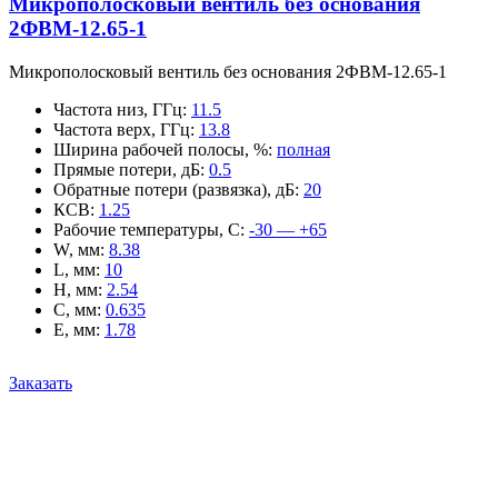
Микрополосковый вентиль без основания
2ФВМ-12.65-1
Микрополосковый вентиль без основания 2ФВМ-12.65-1
Частота низ, ГГц
:
11.5
Частота верх, ГГц
:
13.8
Ширина рабочей полосы, %
:
полная
Прямые потери, дБ
:
0.5
Обратные потери (развязка), дБ
:
20
КСВ
:
1.25
Рабочие температуры, С
:
-30 — +65
W, мм
:
8.38
L, мм
:
10
H, мм
:
2.54
C, мм
:
0.635
E, мм
:
1.78
Заказать