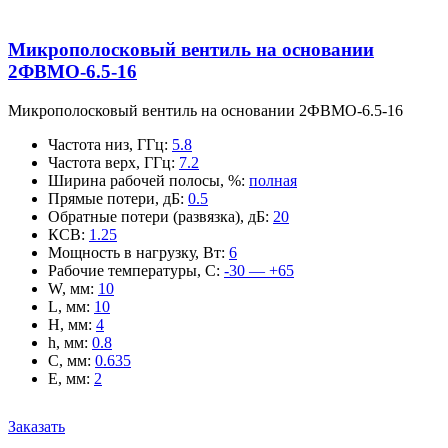
Микрополосковый вентиль на основании
2ФВМO-6.5-16
Микрополосковый вентиль на основании 2ФВМO-6.5-16
Частота низ, ГГц
:
5.8
Частота верх, ГГц
:
7.2
Ширина рабочей полосы, %
:
полная
Прямые потери, дБ
:
0.5
Обратные потери (развязка), дБ
:
20
КСВ
:
1.25
Мощность в нагрузку, Вт
:
6
Рабочие температуры, С
:
-30 — +65
W, мм
:
10
L, мм
:
10
H, мм
:
4
h, мм
:
0.8
C, мм
:
0.635
E, мм
:
2
Заказать