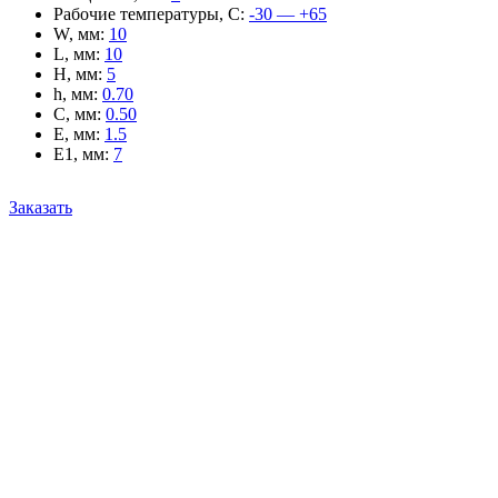
Рабочие температуры, С
:
-30 — +65
W, мм
:
10
L, мм
:
10
H, мм
:
5
h, мм
:
0.70
C, мм
:
0.50
E, мм
:
1.5
E1, мм
:
7
Заказать