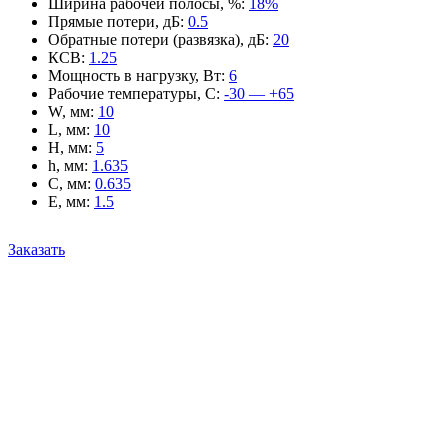
Ширина рабочей полосы, %
:
18%
Прямые потери, дБ
:
0.5
Обратные потери (развязка), дБ
:
20
КСВ
:
1.25
Мощность в нагрузку, Вт
:
6
Рабочие температуры, С
:
-30 — +65
W, мм
:
10
L, мм
:
10
H, мм
:
5
h, мм
:
1.635
C, мм
:
0.635
E, мм
:
1.5
Заказать