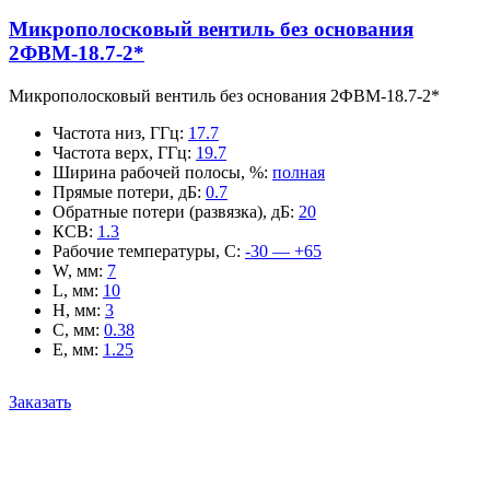
Микрополосковый вентиль без основания
2ФВМ-18.7-2*
Микрополосковый вентиль без основания 2ФВМ-18.7-2*
Частота низ, ГГц
:
17.7
Частота верх, ГГц
:
19.7
Ширина рабочей полосы, %
:
полная
Прямые потери, дБ
:
0.7
Обратные потери (развязка), дБ
:
20
КСВ
:
1.3
Рабочие температуры, С
:
-30 — +65
W, мм
:
7
L, мм
:
10
H, мм
:
3
C, мм
:
0.38
E, мм
:
1.25
Заказать