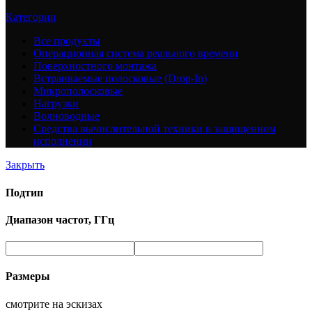
Категории
Все
продукты
Операционная система реального времени
Поверхностного монтажа
Встраиваемые полосковые (Drop-In)
Микрополосковые
Нагрузки
Волноводные
Средства вычислительной техники в защищенном
исполнении
Закрыть
Подтип
Диапазон частот, ГГц
Размеры
смотрите на эскизах