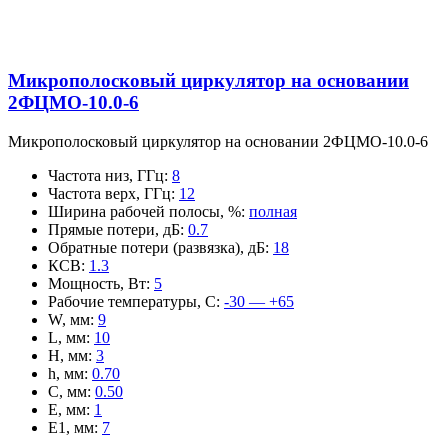
Микрополосковый циркулятор на основании
2ФЦМО-10.0-6
Микрополосковый циркулятор на основании 2ФЦМО-10.0-6
Частота низ, ГГц
:
8
Частота верх, ГГц
:
12
Ширина рабочей полосы, %
:
полная
Прямые потери, дБ
:
0.7
Обратные потери (развязка), дБ
:
18
КСВ
:
1.3
Мощность, Вт
:
5
Рабочие температуры, С
:
-30 — +65
W, мм
:
9
L, мм
:
10
H, мм
:
3
h, мм
:
0.70
C, мм
:
0.50
E, мм
:
1
E1, мм
:
7