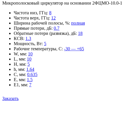
Микрополосковый циркулятор на основании 2ФЦМО-10.0-1
Частота низ, ГГц
:
8
Частота верх, ГГц
:
12
Ширина рабочей полосы, %
:
полная
Прямые потери, дБ
:
0.7
Обратные потери (развязка), дБ
:
18
КСВ
:
1.3
Мощность, Вт
:
5
Рабочие температуры, С
:
-30 — +65
W, мм
:
10
L, мм
:
10
H, мм
:
5
h, мм
:
1.64
C, мм
:
0.635
E, мм
:
1.5
E1, мм
:
7
Заказать