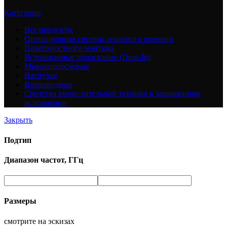
Категории
Все
продукты
Операционная система реального времени
Поверхностного монтажа
Встраиваемые полосковые (Drop-In)
Микрополосковые
Нагрузки
Волноводные
Средства вычислительной техники в защищенном
исполнении
Закрыть
Подтип
Диапазон частот, ГГц
Размеры
смотрите на эскизах