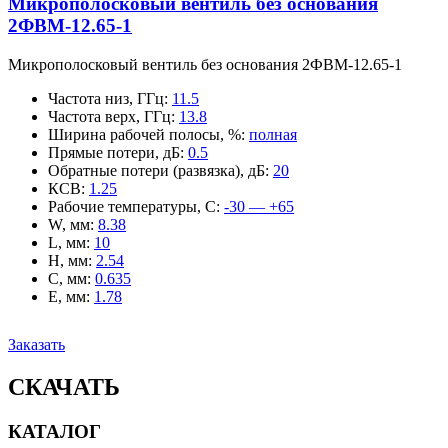
Микрополосковый вентиль без основания
2ФВМ-12.65-1
Микрополосковый вентиль без основания 2ФВМ-12.65-1
Частота низ, ГГц
:
11.5
Частота верх, ГГц
:
13.8
Ширина рабочей полосы, %
:
полная
Прямые потери, дБ
:
0.5
Обратные потери (развязка), дБ
:
20
КСВ
:
1.25
Рабочие температуры, С
:
-30 — +65
W, мм
:
8.38
L, мм
:
10
H, мм
:
2.54
C, мм
:
0.635
E, мм
:
1.78
Заказать
СКАЧАТЬ
КАТАЛОГ