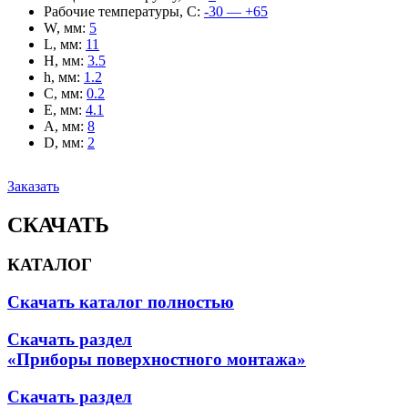
Рабочие температуры, С
:
-30 — +65
W, мм
:
5
L, мм
:
11
H, мм
:
3.5
h, мм
:
1.2
C, мм
:
0.2
E, мм
:
4.1
A, мм
:
8
D, мм
:
2
Заказать
СКАЧАТЬ
КАТАЛОГ
Скачать каталог полностью
Скачать раздел
«Приборы поверхностного монтажа»
Скачать раздел