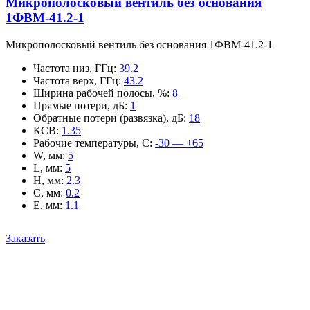
Микрополосковый вентиль без основания
1ФВМ-41.2-1
Микрополосковый вентиль без основания 1ФВМ-41.2-1
Частота низ, ГГц
:
39.2
Частота верх, ГГц
:
43.2
Ширина рабочей полосы, %
:
8
Прямые потери, дБ
:
1
Обратные потери (развязка), дБ
:
18
КСВ
:
1.35
Рабочие температуры, С
:
-30 — +65
W, мм
:
5
L, мм
:
5
H, мм
:
2.3
C, мм
:
0.2
E, мм
:
1.1
Заказать