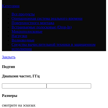
Категории
Все
продукты
Операционная система реального времени
Поверхностного монтажа
Встраиваемые полосковые (Drop-In)
Микрополосковые
Нагрузки
Волноводные
Средства вычислительной техники в защищенном
исполнении
Закрыть
Подтип
Диапазон частот, ГГц
Размеры
смотрите на эскизах