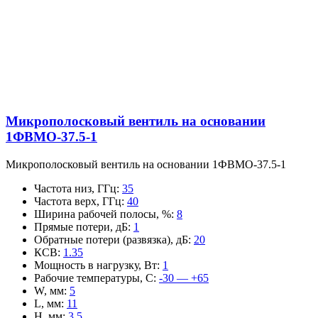
Микрополосковый вентиль на основании
1ФВМO-37.5-1
Микрополосковый вентиль на основании 1ФВМO-37.5-1
Частота низ, ГГц
:
35
Частота верх, ГГц
:
40
Ширина рабочей полосы, %
:
8
Прямые потери, дБ
:
1
Обратные потери (развязка), дБ
:
20
КСВ
:
1.35
Мощность в нагрузку, Вт
:
1
Рабочие температуры, С
:
-30 — +65
W, мм
:
5
L, мм
:
11
H, мм
:
3.5