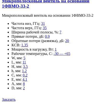
Микрополосковый вентиль на основании
1ФВМO-33-2
Микрополосковый вентиль на основании 1ФВМO-33-2
Частота низ, ГГц
:
31
Частота верх, ГГц
:
35
Ширина рабочей полосы, %
:
7
Прямые потери, дБ
:
0.9
Обратные потери (развязка), дБ
:
20
КСВ
:
1.35
Мощность в нагрузку, Вт
:
1
Рабочие температуры, С
:
-30 — +65
W, мм
:
5
L, мм
:
11
H, мм
:
3.5
h, мм
:
1.2
C, мм
:
0.2
E, мм
:
4.1
A, мм
:
8
D, мм
:
2
Заказать