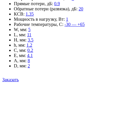
Прямые потери, дБ
:
0.9
Обратные потери (развязка), дБ
:
20
КСВ
:
1.35
Мощность в нагрузку, Вт
:
1
Рабочие температуры, С
:
-30 — +65
W, мм
:
5
L, мм
:
11
H, мм
:
3.5
h, мм
:
1.2
C, мм
:
0.2
E, мм
:
4.1
A, мм
:
8
D, мм
:
2
Заказать