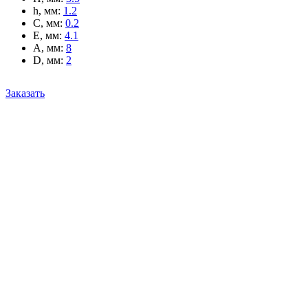
h, мм
:
1.2
C, мм
:
0.2
E, мм
:
4.1
A, мм
:
8
D, мм
:
2
Заказать