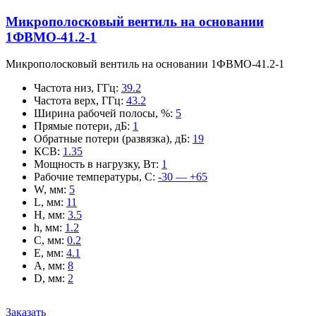
Микрополосковый вентиль на основании
1ФВМO-41.2-1
Микрополосковый вентиль на основании 1ФВМO-41.2-1
Частота низ, ГГц
:
39.2
Частота верх, ГГц
:
43.2
Ширина рабочей полосы, %
:
5
Прямые потери, дБ
:
1
Обратные потери (развязка), дБ
:
19
КСВ
:
1.35
Мощность в нагрузку, Вт
:
1
Рабочие температуры, С
:
-30 — +65
W, мм
:
5
L, мм
:
11
H, мм
:
3.5
h, мм
:
1.2
C, мм
:
0.2
E, мм
:
4.1
A, мм
:
8
D, мм
:
2
Заказать