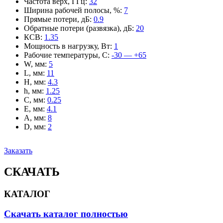
Частота верх, ГГц
:
32
Ширина рабочей полосы, %
:
7
Прямые потери, дБ
:
0.9
Обратные потери (развязка), дБ
:
20
КСВ
:
1.35
Мощность в нагрузку, Вт
:
1
Рабочие температуры, С
:
-30 — +65
W, мм
:
5
L, мм
:
11
H, мм
:
4.3
h, мм
:
1.25
C, мм
:
0.25
E, мм
:
4.1
A, мм
:
8
D, мм
:
2
Заказать
СКАЧАТЬ
КАТАЛОГ
Скачать каталог полностью