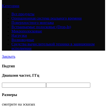
Категории
Все
продукты
Операционная система реального времени
Поверхностного монтажа
Встраиваемые полосковые (Drop-In)
Микрополосковые
Нагрузки
Волноводные
Средства вычислительной техники в защищенном
исполнении
Закрыть
Подтип
Диапазон частот, ГГц
Размеры
смотрите на эскизах