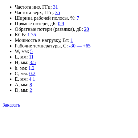
Частота низ, ГГц
:
31
Частота верх, ГГц
:
35
Ширина рабочей полосы, %
:
7
Прямые потери, дБ
:
0.9
Обратные потери (развязка), дБ
:
20
КСВ
:
1.35
Мощность в нагрузку, Вт
:
1
Рабочие температуры, С
:
-30 — +65
W, мм
:
5
L, мм
:
11
H, мм
:
3.5
h, мм
:
1.2
C, мм
:
0.2
E, мм
:
4.1
A, мм
:
8
D, мм
:
2
Заказать