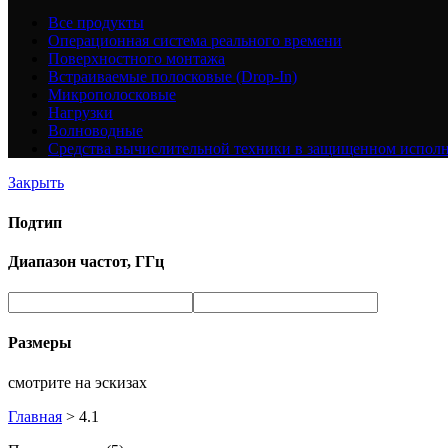
Все
продукты
Операционная система реального времени
Поверхностного монтажа
Встраиваемые полосковые (Drop-In)
Микрополосковые
Нагрузки
Волноводные
Средства вычислительной техники в защищенном испол
Закрыть
Подтип
Диапазон частот, ГГц
Размеры
смотрите на эскизах
Главная
>
4.1