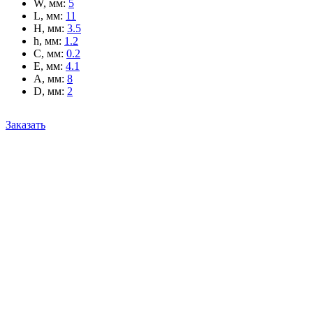
W, мм
:
5
L, мм
:
11
H, мм
:
3.5
h, мм
:
1.2
C, мм
:
0.2
E, мм
:
4.1
A, мм
:
8
D, мм
:
2
Заказать