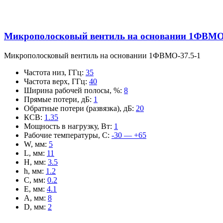
Микрополосковый вентиль на основании 1ФВМO-
Микрополосковый вентиль на основании 1ФВМO-37.5-1
Частота низ, ГГц
:
35
Частота верх, ГГц
:
40
Ширина рабочей полосы, %
:
8
Прямые потери, дБ
:
1
Обратные потери (развязка), дБ
:
20
КСВ
:
1.35
Мощность в нагрузку, Вт
:
1
Рабочие температуры, С
:
-30 — +65
W, мм
:
5
L, мм
:
11
H, мм
:
3.5
h, мм
:
1.2
C, мм
:
0.2
E, мм
:
4.1
A, мм
:
8
D, мм
:
2