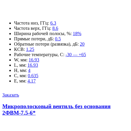
Частота низ, ГГц
:
6.3
Частота верх, ГГц
:
8.6
Ширина рабочей полосы, %
:
18%
Прямые потери, дБ
:
0.5
Обратные потери (развязка), дБ
:
20
КСВ
:
1.25
Рабочие температуры, С
:
-30 — +65
W, мм
:
16.93
L, мм
:
16.93
H, мм
:
4
C, мм
:
0.635
E, мм
:
4.17
Заказать
Микрополосковый вентиль без основания
2ФВМ-7.5-6*