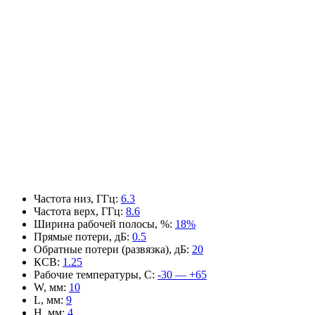
Частота низ, ГГц
:
6.3
Частота верх, ГГц
:
8.6
Ширина рабочей полосы, %
:
18%
Прямые потери, дБ
:
0.5
Обратные потери (развязка), дБ
:
20
КСВ
:
1.25
Рабочие температуры, С
:
-30 — +65
W, мм
:
10
L, мм
:
9
H, мм
:
4