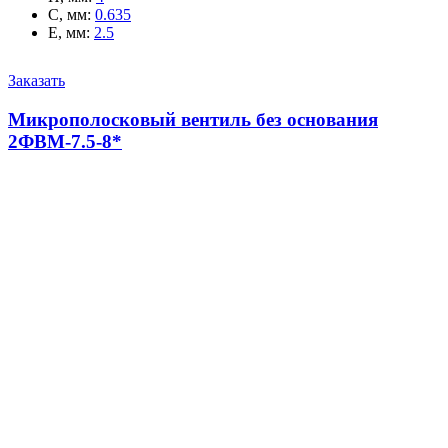
C, мм
:
0.635
E, мм
:
2.5
Заказать
Микрополосковый вентиль без основания
2ФВМ-7.5-8*