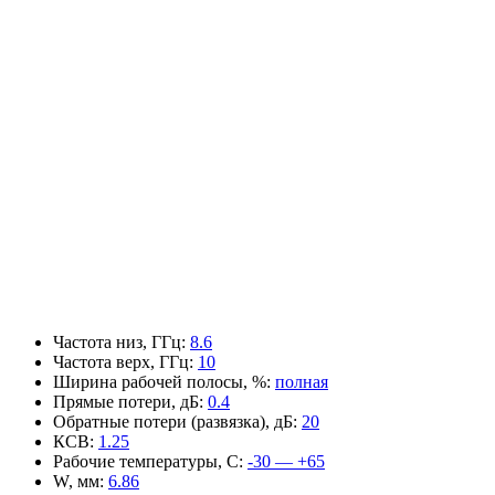
Частота низ, ГГц
:
8.6
Частота верх, ГГц
:
10
Ширина рабочей полосы, %
:
полная
Прямые потери, дБ
:
0.4
Обратные потери (развязка), дБ
:
20
КСВ
:
1.25
Рабочие температуры, С
:
-30 — +65
W, мм
:
6.86