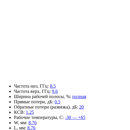
Частота низ, ГГц
:
8.5
Частота верх, ГГц
:
9.6
Ширина рабочей полосы, %
:
полная
Прямые потери, дБ
:
0.5
Обратные потери (развязка), дБ
:
20
КСВ
:
1.25
Рабочие температуры, С
:
-30 — +65
W, мм
:
8.76
L, мм
:
8.76