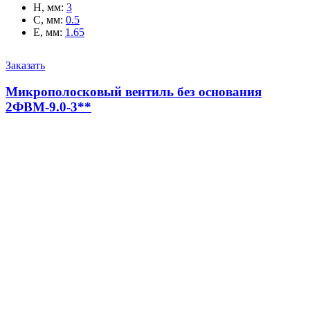
H, мм
:
3
C, мм
:
0.5
E, мм
:
1.65
Заказать
Микрополосковый вентиль без основания
2ФВМ-9.0-3**