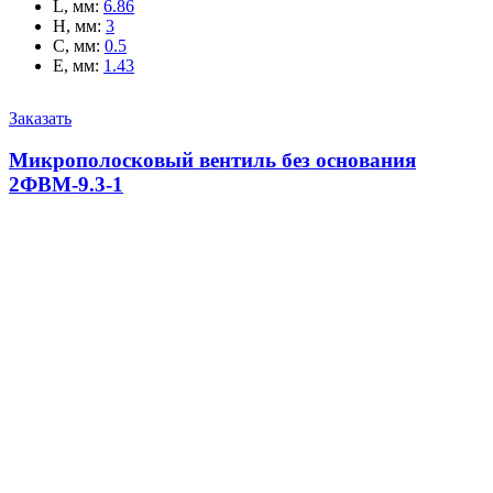
L, мм
:
6.86
H, мм
:
3
C, мм
:
0.5
E, мм
:
1.43
Заказать
Микрополосковый вентиль без основания
2ФВМ-9.3-1