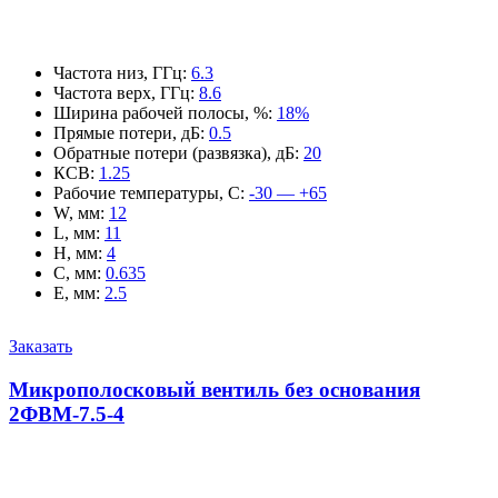
Частота низ, ГГц
:
6.3
Частота верх, ГГц
:
8.6
Ширина рабочей полосы, %
:
18%
Прямые потери, дБ
:
0.5
Обратные потери (развязка), дБ
:
20
КСВ
:
1.25
Рабочие температуры, С
:
-30 — +65
W, мм
:
12
L, мм
:
11
H, мм
:
4
C, мм
:
0.635
E, мм
:
2.5
Заказать
Микрополосковый вентиль без основания
2ФВМ-7.5-4