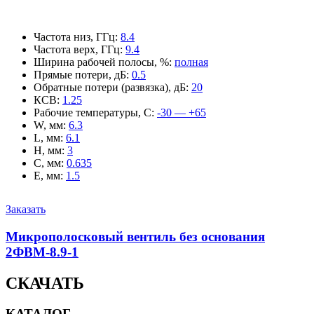
Частота низ, ГГц
:
8.4
Частота верх, ГГц
:
9.4
Ширина рабочей полосы, %
:
полная
Прямые потери, дБ
:
0.5
Обратные потери (развязка), дБ
:
20
КСВ
:
1.25
Рабочие температуры, С
:
-30 — +65
W, мм
:
6.3
L, мм
:
6.1
H, мм
:
3
C, мм
:
0.635
E, мм
:
1.5
Заказать
Микрополосковый вентиль без основания
2ФВМ-8.9-1
СКАЧАТЬ
КАТАЛОГ