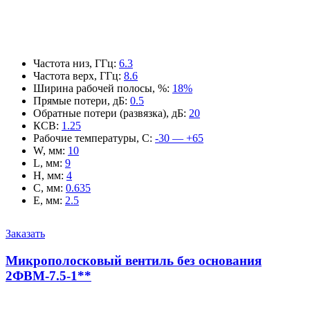
Частота низ, ГГц
:
6.3
Частота верх, ГГц
:
8.6
Ширина рабочей полосы, %
:
18%
Прямые потери, дБ
:
0.5
Обратные потери (развязка), дБ
:
20
КСВ
:
1.25
Рабочие температуры, С
:
-30 — +65
W, мм
:
10
L, мм
:
9
H, мм
:
4
C, мм
:
0.635
E, мм
:
2.5
Заказать
Микрополосковый вентиль без основания
2ФВМ-7.5-1**