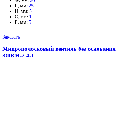
W, мм
:
20
L, мм
:
25
H, мм
:
5
C, мм
:
1
E, мм
:
5
Заказать
Микрополосковый вентиль без основания
3ФВМ-2.4-1