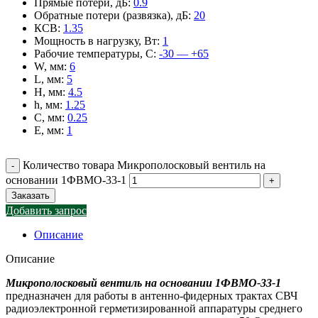
Прямые потери, дБ
:
0.9
Обратные потери (развязка), дБ
:
20
КСВ
:
1.35
Мощность в нагрузку, Вт
:
1
Рабочие температуры, С
:
-30 — +65
W, мм
:
6
L, мм
:
5
H, мм
:
4.5
h, мм
:
1.25
C, мм
:
0.25
E, мм
:
1
Количество товара Микрополосковый вентиль на
основании 1ФВМO-33-1
Заказать
Добавить запрос
Описание
Описание
Микрополосковый вентиль на основании 1ФВМO-33-1
предназначен для работы в антенно-фидерных трактах СВЧ
радиоэлектронной герметизированной аппаратуры среднего