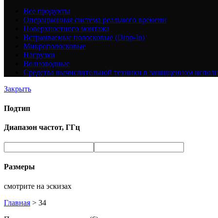
Все
продукты
Операционная система реального времени
Поверхностного монтажа
Встраиваемые полосковые (Drop-In)
Микрополосковые
Нагрузки
Волноводные
Средства вычислительной техники в защищенном испол
Закрыть
Подтип
Диапазон частот, ГГц
Размеры
смотрите на эскизах
Главная
>
34