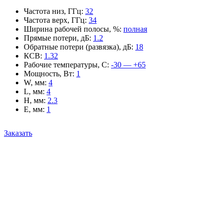
Частота низ, ГГц
:
32
Частота верх, ГГц
:
34
Ширина рабочей полосы, %
:
полная
Прямые потери, дБ
:
1.2
Обратные потери (развязка), дБ
:
18
КСВ
:
1.32
Рабочие температуры, С
:
-30 — +65
Мощность, Вт
:
1
W, мм
:
4
L, мм
:
4
H, мм
:
2.3
E, мм
:
1
Заказать