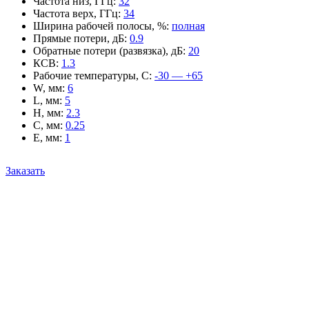
Частота низ, ГГц
:
32
Частота верх, ГГц
:
34
Ширина рабочей полосы, %
:
полная
Прямые потери, дБ
:
0.9
Обратные потери (развязка), дБ
:
20
КСВ
:
1.3
Рабочие температуры, С
:
-30 — +65
W, мм
:
6
L, мм
:
5
H, мм
:
2.3
C, мм
:
0.25
E, мм
:
1
Заказать