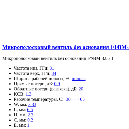
Микрополосковый вентиль без основания 1ФВМ-3
Микрополосковый вентиль без основания 1ФВМ-32.5-1
Частота низ, ГГц
:
31
Частота верх, ГГц
:
34
Ширина рабочей полосы, %
:
полная
Прямые потери, дБ
:
0.9
Обратные потери (развязка), дБ
:
20
КСВ
:
1.3
Рабочие температуры, С
:
-30 — +65
W, мм
:
3.33
L, мм
:
6.5
H, мм
:
2.3
C, мм
:
0.2
E, мм
:
1