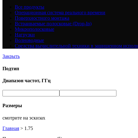
Все
продукты
Операционная система реального времени
Поверхностного монтажа
Встраиваемые полосковые (Drop-In)
Микрополосковые
Нагрузки
Волноводные
Средства вычислительной техники в защищенном испол
Закрыть
Подтип
Диапазон частот, ГГц
Размеры
смотрите на эскизах
Главная
>
1.75