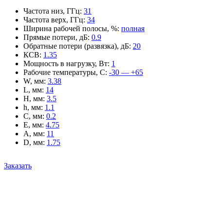
Частота низ, ГГц
:
31
Частота верх, ГГц
:
34
Ширина рабочей полосы, %
:
полная
Прямые потери, дБ
:
0.9
Обратные потери (развязка), дБ
:
20
КСВ
:
1.35
Мощность в нагрузку, Вт
:
1
Рабочие температуры, С
:
-30 — +65
W, мм
:
3.38
L, мм
:
14
H, мм
:
3.5
h, мм
:
1.1
C, мм
:
0.2
E, мм
:
4.75
A, мм
:
11
D, мм
:
1.75
Заказать