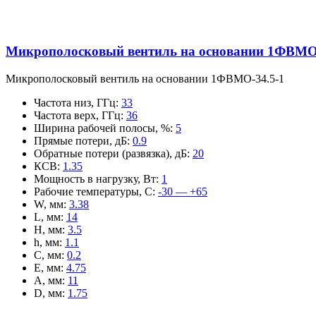
Микрополосковый вентиль на основании 1ФВМO-
Микрополосковый вентиль на основании 1ФВМO-34.5-1
Частота низ, ГГц
:
33
Частота верх, ГГц
:
36
Ширина рабочей полосы, %
:
5
Прямые потери, дБ
:
0.9
Обратные потери (развязка), дБ
:
20
КСВ
:
1.35
Мощность в нагрузку, Вт
:
1
Рабочие температуры, С
:
-30 — +65
W, мм
:
3.38
L, мм
:
14
H, мм
:
3.5
h, мм
:
1.1
C, мм
:
0.2
E, мм
:
4.75
A, мм
:
11
D, мм
:
1.75