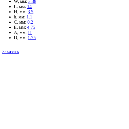
W, мм
:
3.38
L, мм
:
14
H, мм
:
3.5
h, мм
:
1.1
C, мм
:
0.2
E, мм
:
4.75
A, мм
:
11
D, мм
:
1.75
Заказать